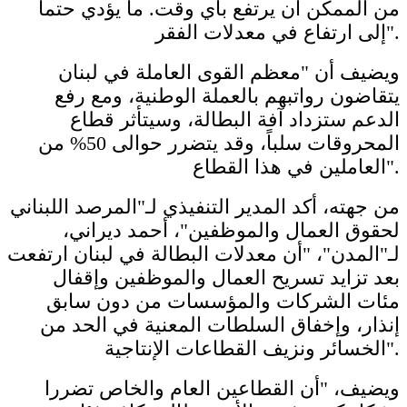
من الممكن أن يرتفع بأي وقت. ما يؤدي حتماً
إلى ارتفاع في معدلات الفقر".
ويضيف أن "معظم القوى العاملة في لبنان
يتقاضون رواتبهم بالعملة الوطنية، ومع رفع
الدعم ستزداد آفة البطالة، وسيتأثر قطاع
المحروقات سلباً، وقد يتضرر حوالى 50% من
العاملين في هذا القطاع".
من جهته، أكد المدير التنفيذي لـ"المرصد اللبناني
لحقوق العمال والموظفين"، أحمد ديراني،
لـ"المدن"، "أن معدلات البطالة في لبنان ارتفعت
بعد تزايد تسريح العمال والموظفين وإقفال
مئات الشركات والمؤسسات من دون سابق
إنذار، وإخفاق السلطات المعنية في الحد من
الخسائر ونزيف القطاعات الإنتاجية".
ويضيف، "أن القطاعين العام والخاص تضررا