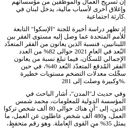
إن تسريح العمال والموظفين من مؤسساتهم
وإغلاق أخرى لأسباب مالية، يدخل لبنان في
كارثة اجتماعية.
إذ تظهر دراسة أخيرة للجنة "الإسكوا" التابعة
للأمم المتحدة عما وصل إليه مستوى الفقر بين
اللبنانيين، فنسبة الذين يعانون من الفقر المتعدّد
البُعد في العام 2021 حوالى 82% من العدد
الإجمالي للسكّان، فيما تبلغ نسبة من يعانون
الفقر المُدقع المتعدّد البُعد 40%، في حين
سجَّلت معدلات التضخم مستويات خطيرة
وكبيرة وصلت إلى 281%.
وفي حديث لـ"المدن"، أشار الباحث في
المؤسسة الدولية للمعلومات، محمد شمس
الدين، إلى "أن هناك حوالى 80 ألف شخص تركوا
العمل، و480 ألف شخص عاطلون عن العمل، ما
يمثل 35% من القوى العاملة. وهو رقم متحفظ،