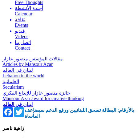
Free Thoughts
أجندة الأنشطة
Calendar
ثقافة
Events
فيديو
Videos
اتصل بنا
Contact
مقالات المؤسس منصور عازار
Articles by Mansour Azar
لبنان في العالم
Lebanon in the world
العلمانية
Secularism
جائزة منصور عازار للإبداع الفكري
Mansour Azar award for creative thinking
لبنان
في العالم
Facebook
Twitter
بالأرقام: البطالة تسحق اللبنانيين ورفع الدعم سيضاعف
المأساة
زاهية ناصر