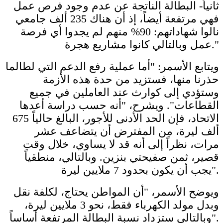
ثانياً- البطالة الناتجة عن عدم وجود فرص عمل
فهي مرتفعة أيضاً، إذ أن هناك 235 ألف جامعي
نالوا شهاداتهم: 90% منهم لم يجدوا أي فرصة
عمل وبالتالي كانوا مشاريع هجرة."
ويتابع الأسمر: "أما عملية رفع الدعم التي لطالما
حذرنا منها، فستزيد من حدة هذه الأزمة
وستؤدي إلى كوارث عند العاملين في جميع
القطاعات". ويشرح، "أنه حسب دراسة أعدها
الاتحاد، فإن الحد الأدنى للأجور، البالغ حالياً 675
ألف ليرة، من المفترض أن يتضاعف عشر
مرات، نظراً إلى أنه قد لا يساوي، خلال وقت
قصير، ثمن صفيحتي بنزين. وبالتالي، منطقياً
يجب أن يكون بحدود 7 ملايين ليرة".
ويوضح الأسمر، "أن المواطن يحتاج، لكلفة نقل
وبدل مولد الكهرباء فقط، نحو 3 ملايين ليرة،
وبالتالي ستزداد نسبة البطالة المرتفعة أساساً".