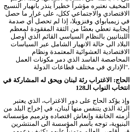
المخيف نعتبره مؤشراً خطيراً ينذر بانهيار النسيج
الاقتصادي والاجتماعي ككل، على غرار ما حصل
في زيمبابواي وفنزويلا، إذا لم تحصل أي صدمة
إيجابية تعطي بعضًا من الثقة المفقودة لمعظم
اللبنانيين بالنظام السياسي القائم الذي أوصل
البلاد الى حالة الانهيار الشامل عبر السياسات
الاقتصادية العشوائية المعتمدة ونظام
المحاصصة الفاسد الذي دمر مكونات العمل
الإداري في مختلف قطاعات الدولة".
الحاج: الاغتراب رئة لبنان ويحق له المشاركة في
انتخاب النواب الـ128
وإذ يؤكد الحاج على دور الاغتراب، الذي يعتبر
الرئة الذي يتنفس منها لبنان، في إخراج البلد من
أزمته الخانقة وإنعاش اقتصاده وترميم مؤسساته
البنيوية، توجه باسم المؤسسة الى المنتشرين
في أقاصي العالم متمنياً عليهم تكثيف دعمهم