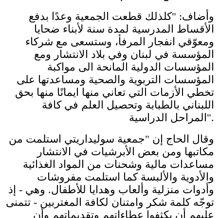
وأضاف: "كلذلك قطعت الجمعية وعدًا بدفع
الأقساط المدرسية لمدة سنة لأبناء ضحايا
ومعوّقي انفجار المرفأ، وستسعى مع شركاء
المؤسسة في لبنان وفي بلاد الانتشار ومع
المؤسسات الدولية المانحة الى مواكبة
المؤسسات التربوية والصحية ومساعدتها على
تخطي الأزمات التي تعاني منها ايمانًا منها بحق
اللبناني بالطبابة وتحصيل العلم في كافة
المراحل الدراسية".
وقال الحاج إن "جمعية سوليداريتي استلمت من
مكاتبها ومن بعض الأبرشيات في الانتشار
مساعدات مالية وشحنات من المواد الغذائية
والأدوية والألبسة كما استلمت مفروشات
وأدوات منزلية وألعاب وهدايا للأطفال. وهي - إذ
توجّه كلمة شكر وامتنان لكافة المغتربين - تتمنى
عليهم أن يكثفوا عطاءاتهم وتقديماتهم وأن