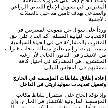
وشدد الحاج أيضاً على ضرورة مساهمة
المغتربين في تسويق الإنتاج اللبناني الزراعي
والصناعي بهدف تأمين مداخيل بالعملات
الأجنبية.
ورداً على سؤال عن تصويت المغتربين في
الانتخابات النيابية المقبلة، أكد الحاج على حق
المغترب بالمشاركة في في الحياة السياسية،
متمنياً أن يصار إلى تعليق مسألة انتخاب 6 نواب
من الانتشار في القانون الحالي لأن رغبة
المنتشرين هي المشاركة في اختيار كافة
ممثليهم في المجلس النيابي.
إعادة إطلاق نشاطات المؤسسة في الخارج
وتفعيل تقديمات سوليداريتي في الداخل
وإذ يؤكد الحاج على استمرار نشاط مكاتب
المؤسسة المارونية للانتشار في الخارج، وإن
بوتيرة أقل بسبب تفشي وباء كورونا، يشير إلى