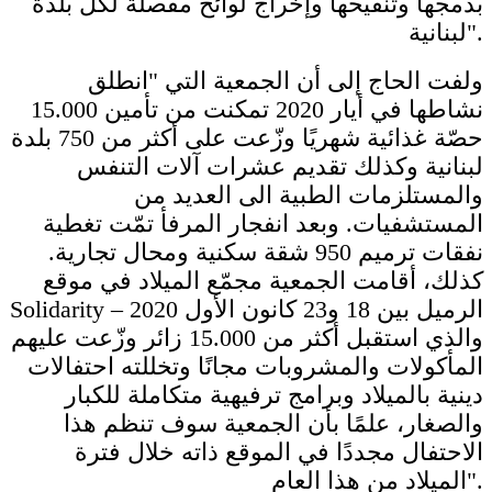
بدمجها وتنقيحها وإخراج لوائح مفصلة لكل بلدة
لبنانية".
ولفت الحاج إلى أن الجمعية التي "انطلق
نشاطها في أيار 2020 تمكنت من تأمين 15.000
حصّة غذائية شهريًا وزّعت على أكثر من 750 بلدة
لبنانية وكذلك تقديم عشرات آلات التنفس
والمستلزمات الطبية الى العديد من
المستشفيات. وبعد انفجار المرفأ تمّت تغطية
نفقات ترميم 950 شقة سكنية ومحال تجارية.
كذلك، أقامت الجمعية مجمّع الميلاد في موقع
Solidarity – الرميل بين 18 و23 كانون الأول 2020
والذي استقبل أكثر من 15.000 زائر وزّعت عليهم
المأكولات والمشروبات مجانًا وتخللته احتفالات
دينية بالميلاد وبرامج ترفيهية متكاملة للكبار
والصغار، علمًا بأن الجمعية سوف تنظم هذا
الاحتفال مجددًا في الموقع ذاته خلال فترة
الميلاد من هذا العام".