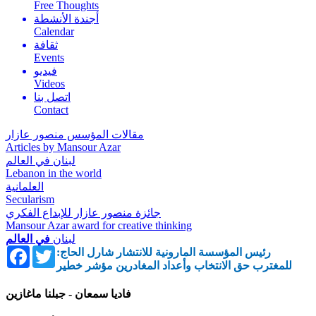
Free Thoughts
أجندة الأنشطة
Calendar
ثقافة
Events
فيديو
Videos
اتصل بنا
Contact
مقالات المؤسس منصور عازار
Articles by Mansour Azar
لبنان في العالم
Lebanon in the world
العلمانية
Secularism
جائزة منصور عازار للإبداع الفكري
Mansour Azar award for creative thinking
لبنان
في العالم
Facebook
Twitter
رئيس المؤسسة المارونية للانتشار شارل الحاج:
للمغترب حق الانتخاب وأعداد المغادرين مؤشر خطير
فاديا سمعان - جبلنا ماغازين