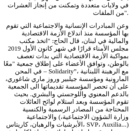
في ولايات متعددة وتمكنت من إنجاز العشرات
من الملفات".
وعن المبادرات الإنسانية والاجتماعية التي تقوم
بها المؤسسة منذ اندلاع الأزمة الاقتصادية
والمالية في لبنان، قال الحاج: "اتخذ مكتب
مجلس الأمناء قرارًا في شهر كانون الأول 2019
بمواكبة الأزمة الاقتصادية التي بدأت تعصف
بالوطن، وتوافق الأعضاء على إطلاق جمعية "معًا
في المحن – Solidarity”، مع الرهبنة اللبنانية
المارونية ومؤسسة جيلبير وروز ماري شاغوري،
على أن تحصر المؤسسة تقديماتها الى الجمعية
بالدعم المعنوي واللوجستي والبشري. بحيث
تقوم المؤسسة وبعد استلام لوائح العائلات
المحتاجة من المصادر الرسمية والكنسية
والاجتماعية (وزارة الشؤون الاجتماعية،
الأبرشيات والرهبان، كاريتاس، SVP، Auxilia...)