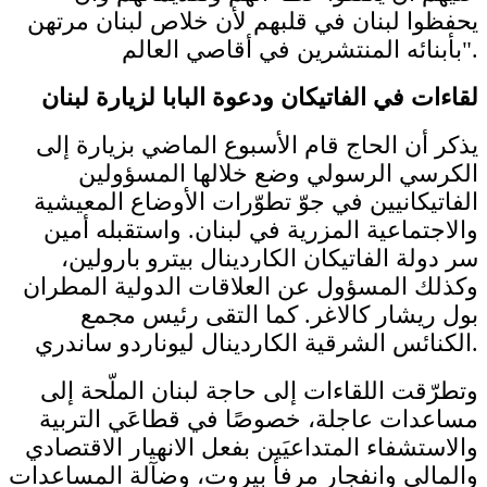
يحفظوا لبنان في قلبهم لأن خلاص لبنان مرتهن
بأبنائه المنتشرين في أقاصي العالم".
لقاءات في الفاتيكان ودعوة البابا لزيارة لبنان
يذكر أن الحاج قام الأسبوع الماضي بزيارة إلى
الكرسي الرسولي وضع خلالها المسؤولين
الفاتيكانيين في جوّ تطوّرات الأوضاع المعيشية
والاجتماعية المزرية في لبنان. واستقبله أمين
سر دولة الفاتيكان الكاردينال بيترو بارولين،
وكذلك المسؤول عن العلاقات الدولية المطران
بول ريشار كالاغر. كما التقى رئيس مجمع
الكنائس الشرقية الكاردينال ليوناردو ساندري.
وتطرّقت اللقاءات إلى حاجة لبنان الملّحة إلى
مساعدات عاجلة، خصوصًا في قطاعَي التربية
والاستشفاء المتداعيَين بفعل الانهيار الاقتصادي
والمالي وانفجار مرفأ بيروت، وضآلة المساعدات