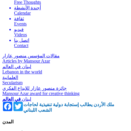
Free Thoughts
أجندة الأنشطة
Calendar
ثقافة
Events
فيديو
Videos
اتصل بنا
Contact
مقالات المؤسس منصور عازار
Articles by Mansour Azar
لبنان في العالم
Lebanon in the world
العلمانية
Secularism
جائزة منصور عازار للإبداع الفكري
Mansour Azar award for creative thinking
لبنان
في العالم
Facebook
Twitter
ملك الأردن يطالب إستجابة دولية تنفيذية لحاجات
الشعب اللبناني
المدن