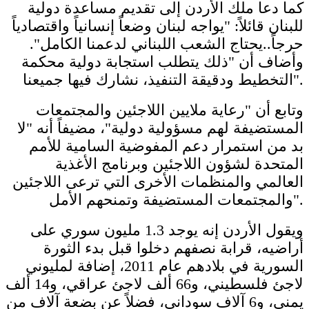
كما دعا ملك الأردن إلى تقديم مساعدة دولية
للبنان قائلاً: "يواجه لبنان وضعاً إنسانياً واقتصادياً
حرجاً..يحتاج الشعب اللبناني لدعمنا الكامل".
وأضاف أن "ذلك يتطلب استجابة دولية محكمة
التخطيط ودقيقة التنفيذ، نشارك فيها جميعنا".
وتابع أن "رعاية ملايين اللاجئين والمجتمعات
المستضيفة لهم مسؤولية دولية"، مضيفاً أنه "لا
بد من استمرار دعم المفوضية السامية للأمم
المتحدة لشؤون اللاجئين وبرنامج الأغذية
العالمي والمنظمات الأخرى التي ترعى اللاجئين
والمجتمعات المستضيفة وتمنحهم الأمل".
ويقول الأردن إنه يوجد 1.3 مليون سوري على
أراضيه، قرابة نصفهم دخلوا قبل بدء الثورة
السورية في بلادهم عام 2011، إضافة لمليوني
لاجئ فلسطيني، و66 ألف لاجئ عراقي، و14 ألف
يمني، و6 آلاف سوداني، فضلاً عن بضعة آلاف من