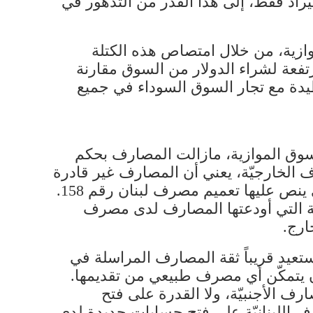
تيراد فقط، إلى هذا القدر من التدهور في
ازية، من خلال امتصاص هذه الكتلة
فعة لشراء الدولار من السوق مقارنة
يدة مع تجار السوق السوداء في جميع
وق الموازية، مازالت المصارف بحكم
في صافي موجودات المصارف الخارجيّة، يعني أن المصارف غير قادرة
على الالتزام لمدة خمس سنوات بتأمين نصف قيمة السحوبات النقديّة بالدولار الأميركي، التي ينص عليها تعميم مصرف لبنان رقم 158.
ية التي أودعتها المصارف لدى مصرف
ارج.
عيد قريباً ثقة المصارف المراسلة في
ن يتمكّن أي مصرف طبيعي من تقديمها.
 الأجنبيّة، ولا القدرة على فتح
رف اللبنانيّة على فتح حسابات جديدة لدى