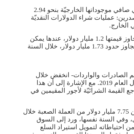
بمعنى آخر، وخلال سنة واحدة بين آب 2020 وآب 2021، تمكنت المصارف من تقليص العجز في صافي موجوداتها الخارجيّة بنحو 2.94
درين: عمليات شراء الدولارات النقديّة
وإذا أخذنا بالاعتبار أن عمليات بيع الفروع المصارف اللبنانيّة في الخارج لم ينتج عنها سيولة تتجاوز قيمتها 1.2 مليار دولار، عندها يمكن
الاستنتاج أن حجم الدولارات التي سحبتها المصارف من السوق الموازية أو السوداء اللبنانيّة يتجاوز حدود 1.73 مليار دولار، خلال السنة
حجم الصادرات والواردات- انخفض خلال
العام 2020 ليبلغ حدود 7.75 مليار دولار، بعد أن كان هذا العجز يناهز حدود 15.5 مليار دولار خلال العام 2019. مع الإشارة إلى أن هذا
 القيمة الشرائيّة لأجور المقيمين في
في كل الحالات، ما تعنيه هذه الأرقام باختصار هو أن السوق المحلي لم تكن تحتاج إلى أكثر من 7.75 مليار دولار من العملة الصعبة خلال
ل، وفي السنة نفسها، ورد إلى السوق
ارات من احتياطاته لتمويل استيراد السلع