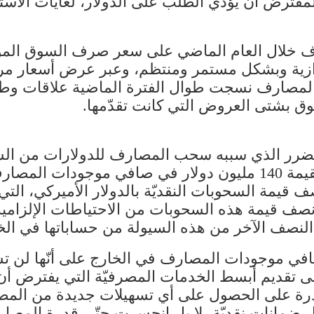
المفترض أن يؤدّي الطلب على الدولار، لغايات الاس
ارف خلال العام الماضي على سعر صرف السوق المو
وازية وبشكل مستمر ومنتظم، وعبر عرض أسعار مرت
ض المصارف نسجت طوال الفترة الماضية علاقات وط
ق بشتى العروض التي كانت تقدّمها.
ضرر الذي سببه سحب المصارف للدولارات من الس
المفلسة من الناحية العمليّة. فوجود عجز بقيمة 140 مليون دولار 
 نصف قيمة هذه السحوبات من الاحتياطات الإلزام
لنصف الآخر من هذه السيولة من حساباتها في الخ
في موجودات المصارف في الخارج على أنّها لن تست
 على تقديم أبسط الخدمات المصرفيّة التي يفترض أ
رة على الحصول على أي تسهيلات جديدة من المصارف
بل ضمانات نقديّة، لا بل انحسرت حتّى قدرة المصا