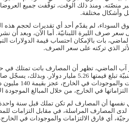
 منصّته. ومنذ ذلك الوقت، توقّفت جميع العروضات
ل وأشكال مختلفة.
وق السوداء، لم يقدّم أحد أي تقديرات لحجم هذه 
سعر صرف الليرة اللبنانيّة. أما الآن، وبعد أن نشر
 الماضي، بات بالإمكان احتساب قيمة الدولارات ا
لأثر الذي تركته على سعر الصرف.
مليار دولار، مقابل إلتزامات للمصارف الأجنبيّة تبلغ قيمتها 6
المصرفي اللبناني، أي ال
لتزاماتها في الخارج، من خلال المبالغ الموجودة ا
 نفسها أن المصارف لم تكن تملك قبل سنة واحدة م