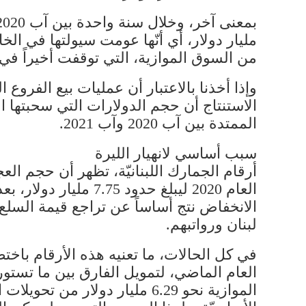
مليار دولار، أي أنّها عومت سيولتها في ال
من السوق الموازية، التي توقفت أخيراً في آب 2021، وعمليات بيع فروع المصارف اللبنانيّة ف
الممتدة بين آب 2020 وآب 2021.
سبب أساسي لانهيار الليرة
أرقام الجمارك اللبنانيّة، تظهر أن حجم ال
الانخفاض نتج أساساً عن تراجع قيمة السلع
لبنان ورواتبهم.
العام الماضي، لتمويل الفارق بين ما تستو
الموازية نحو 6.29 مليار دولا