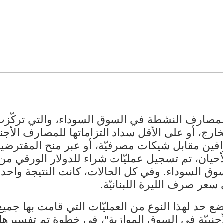
المصارف النشطة في السوق السوداء، والتي تركّز
رج، أو على الأقل سداد التزاماتها للمصارف الأجنبي
ّافين مقابل شيكات مصرفيّة، أو عبر منح المقترض
يان، تم تسجيل عمليّات شراء للدولار الورقي من الصر
ق السوداء. وفي كل الحالات، كانت النتيجة واحدة
سعر صرف الليرة اللبنانيّة.
 حد لهذا النوع من العمليّات التي قامت بها جمي
أجنبيّة في السوق الموازية"، في خطوة تم تفسير