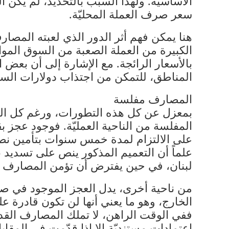
الأساسيّة. ولهذا السبب بالتحديد، لم يكن 
سعر صرف العملة المحليّة.
هنا يمكن فهم أثر الدور الذي لعبته المص
الكبيرة من العملة الصعبة من السوق الم
بالأسعار الرائجة. مع الإشارة إلى أن بع
المناطق، للتمكن من اجتذاب دولارات السو
المصارف مفلسة
بمعزل عن كل هذه التطورات، ورغم كل ال
علماً أن التعميم المذكور ينص على تسديد
لبنان، في حين يفترض أن تؤمن المصارف ا
من ناحية أخرى، يدل العجز الموجود في صا
الخارج، وهو ما يعني أنها لن تكون قادرة
ففي الوقت الراهن، لا تملك المصارف القد
اعتمادات مستنديّة إلا إذا قدّمت في المقا