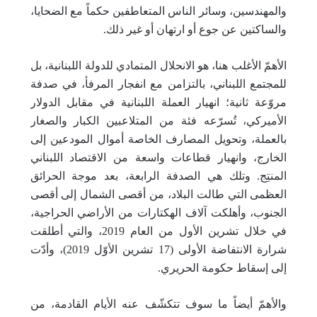
والمهندسين، وسائر الناس المتعاطفين حكماً مع الضحايا،
والساكتين عن جوع أو ارتهان أو غير ذلك.
الأهمّ الأغلب هنا، هو الانحلال المتمادي للدولة اللبنانية، بل
للمجتمع اللبناني، بالتزامن مع انفجار المرفأ، في صدفة
مروّعة ثانية؛ انهيار العملة اللبنانية في مقابل الدولار
الأميركي، تُسرّعه فئة من المتلاعبين الكبار والصغار
بالعملة، وتحويل المصارف الخاصة أموال المودعين إلى
الخارج، وانهيار قطاعات واسعة من الاقتصاد اللبناني
المنتِج. وتلك هي الصدفة الرابعة، بعد موجة الحرائق
العظمى التي طالت البلاد، من أقصى الشمال إلى أقصى
الجنوب، وأهلكت آلاف الهكتارات من الأراضي الحراجية،
في خلال تشرين الأول من العام 2019، والتي أطلقت
شرارة الانتفاضة الأولى (17 تشرين الأوّل 2019)، وأدّت
إلى إسقاط حكومة الحريري.
والأهمّ أيضاً ما سوف تتكشّف عنه الأيام القادمة، من