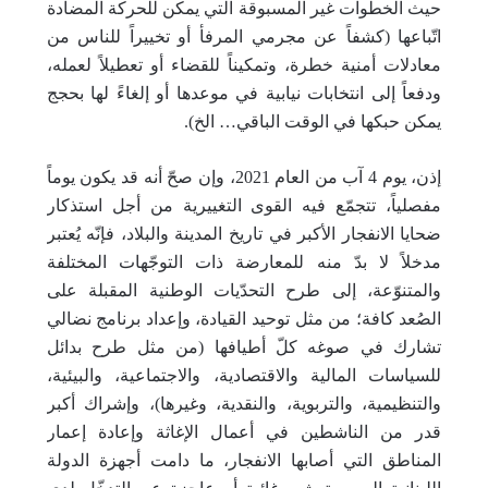
حيث الخطوات غير المسبوقة التي يمكن للحركة المضادة
اتّباعها (كشفاً عن مجرمي المرفأ أو تخييراً للناس من
معادلات أمنية خطرة، وتمكيناً للقضاء أو تعطيلاً لعمله،
ودفعاً إلى انتخابات نيابية في موعدها أو إلغاءً لها بحجج
يمكن حبكها في الوقت الباقي… الخ).
إذن، يوم 4 آب من العام 2021، وإن صحّ أنه قد يكون يوماً
مفصلياً، تتجمّع فيه القوى التغييرية من أجل استذكار
ضحايا الانفجار الأكبر في تاريخ المدينة والبلاد، فإنّه يُعتبر
مدخلاً لا بدّ منه للمعارضة ذات التوجّهات المختلفة
والمتنوّعة، إلى طرح التحدّيات الوطنية المقبلة على
الصُعد كافة؛ من مثل توحيد القيادة، وإعداد برنامج نضالي
تشارك في صوغه كلّ أطيافها (من مثل طرح بدائل
للسياسات المالية والاقتصادية، والاجتماعية، والبيئية،
والتنظيمية، والتربوية، والنقدية، وغيرها)، وإشراك أكبر
قدر من الناشطين في أعمال الإغاثة وإعادة إعمار
المناطق التي أصابها الانفجار، ما دامت أجهزة الدولة