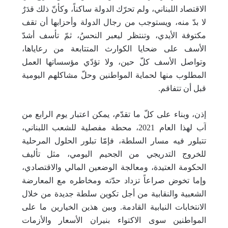
الاقتصاد اللبناني، ولم تحرّك الدولة ساكناً، وكأنّ ذلك قدَرٌ
لا بدّ منه، ويستوجب من رجال الدولة وأحزابها أن تقف
مكتوفة الأيدي، وتنتظر ليعبر النحسُ، ثمّ تأسف أشدّ
الأسف على ضحايا الكوارث المتتابعة من رعاياها،
وتواصل الأسف كلّ حين، ولا تؤدّي مؤسساتها العمل
المطلوب منها لحماية المواطنين وحلّ مشاكلهم اليومية
قبل أن تتفاقم.
إذن، وبناء على كلّ ما تقدّم، يمكن اعتبار يوم الرابع من
آب لهذا العام 2021، محطة مفصلية للشعب اللبناني،
تتبلور فيه مسار السلطة، فإمّا تبلور الحلول المرحلية
للخروج التدريجي من الجحيم اليومي، مثل تأليف
الحكومة العتيدة، ومعالجة الوضعين المالي والاقتصادي،
وإما تخوض صراعاً تزداد حدّته ومخاطره مع المعارضة
الشعبية والنقابية من أجل تكوين سلطة جديدة من خلال
الانتخابات النيابية القادمة. وبين هذين الخيارين ما على
المواطنين سوى الاكتواء بنيران الأسعار والأزمات