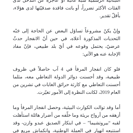
اللبنانية الرسمية شبه غائبة أو عاجزة عن التدخّل لدى
الفئات الأكثر تضرراً، أو باتت فاقدة صدقيّتها لدى هؤلاء،
بأقلّ تقدير.
وإنْ يكنْ مشروعاً تساؤل البعض عن الحاجة إلى جَبْه
التحديات المذكورة أعلاه، في حين أنّ الانفجار حدثٌ
عرضيّ، يحتمل وقوعه في أيّ بلد طبيعي، فإنّ مفاد
الإجابة عنه هو الآتي:
فلو كان انفجار المرفأ في 4 آب حاصلاً في ظروف
طبيعية، وقد أحسنت دوائر الدولة التعاطي معه، مثلما
أحسنت التعاطي مع كارثة حرائق الغابات في تشرين من
العام 2019، لكانت النظرة إلى الأمور تغيّرت.
أما وقد توالت الكوارث البيئية، وحصل انفجار المرفأ وما
أزهقه من أرواح بريئة وما خلّفه من أضرار هائلة استأهلت
لقبه “بيروتشيما” – في ابتكار الصديق عبدو وازن- وقد
استتبعه انهيار في العملة الوطنية، وانكماش مريع في