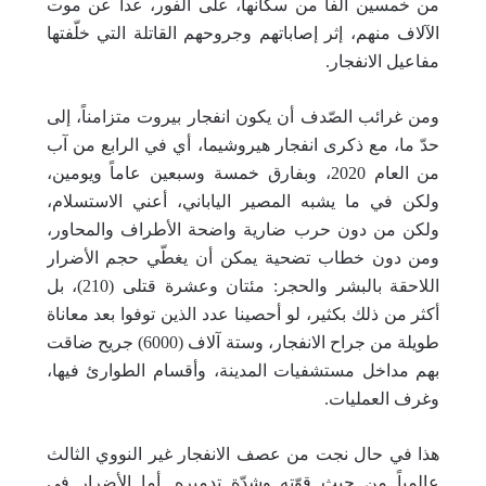
من خمسين ألفاً من سكّانها، على الفور، عدا عن موت
الآلاف منهم، إثر إصاباتهم وجروحهم القاتلة التي خلّفتها
مفاعيل الانفجار.
ومن غرائب الصّدف أن يكون انفجار بيروت متزامناً، إلى
حدّ ما، مع ذكرى انفجار هيروشيما، أي في الرابع من آب
من العام 2020، وبفارق خمسة وسبعين عاماً ويومين،
ولكن في ما يشبه المصير الياباني، أعني الاستسلام،
ولكن من دون حرب ضارية واضحة الأطراف والمحاور،
ومن دون خطاب تضحية يمكن أن يغطّي حجم الأضرار
اللاحقة بالبشر والحجر: مئتان وعشرة قتلى (210)، بل
أكثر من ذلك بكثير، لو أحصينا عدد الذين توفوا بعد معاناة
طويلة من جراح الانفجار، وستة آلاف (6000) جريح ضاقت
بهم مداخل مستشفيات المدينة، وأقسام الطوارئ فيها،
وغرف العمليات.
هذا في حال نجت من عصف الانفجار غير النووي الثالث
عالمياً من حيث قوّته وشدّة تدميره. أما الأضرار في