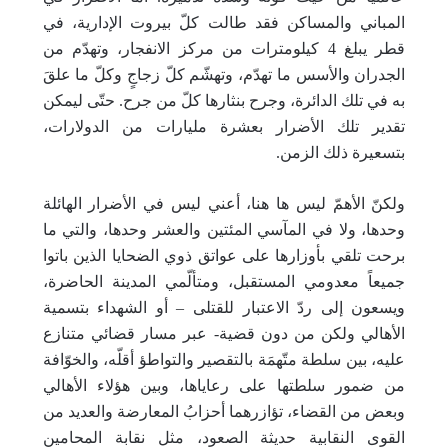
المباني والمساكن فقد طالت كلّ بيروت الإدارية، في
قطر يبلغ 4 كيلومترات من مركز الانفجار، وتهدّم من
الجدران والأسس ما تهدّم، وتهشّم كلّ زجاجٍ وكلّ ما علقَ
به في تلك الدائرة، وجرح بنثارها كلّ من جرح. حتّى ليمكن
تقدير تلك الأضرار بعشرة مليارات من الدولارات،
بتسعيرة ذلك الزمن.
ولكنّ الأهمّ ليس ها هنا، أعني ليس في الأضرار الهائلة
وحدها، ولا في المآسي المئتين والعشر وحدها، والتي ما
برحت تلقي بأوزارها على عواتق ذوي الضحايا الذين باتوا
جميعاً معدومي المستقبل، ومتألّمي المدينة الحاضرة،
ويسعون إلى ردّ الاعتبار للقتلى – أو الشهداء بتسمية
الأهالي ولكن من دون قضية- عبر مسار قضائي متنازع
عليه، بين سلطة متّهمَة بالتقصير والتواطؤ أقلّه، والخوّافة
من ضمور سلطتها على رعاياها، وبين هؤلاء الأهالي
وبعض من القضاء، تؤازرهما أحزابُ المعارضة والعديد من
القوى النقابية حديثة الصعود، مثل نقابة المحامين