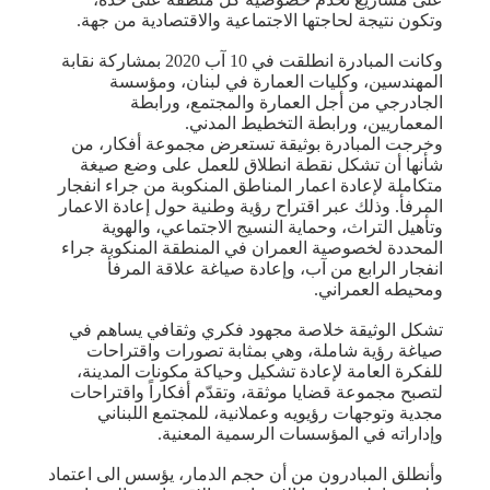
وتكون نتيجة لحاجتها الاجتماعية والاقتصادية من جهة.
وكانت المبادرة انطلقت في 10 آب 2020 بمشاركة نقابة
المهندسين، وكليات العمارة في لبنان، ومؤسسة
الجادرجي من أجل العمارة والمجتمع، ورابطة
المعماريين، ورابطة التخطيط المدني.
وخرجت المبادرة بوثيقة تستعرض مجموعة أفكار، من
شأنها أن تشكل نقطة انطلاق للعمل على وضع صيغة
متكاملة لإعادة اعمار المناطق المنكوبة من جراء انفجار
المرفأ. وذلك عبر اقتراح رؤية وطنية حول إعادة الاعمار
وتأهيل التراث، وحماية النسيج الاجتماعي، والهوية
المحددة لخصوصية العمران في المنطقة المنكوبة جراء
انفجار الرابع من آب، وإعادة صياغة علاقة المرفأ
ومحيطه العمراني.
تشكل الوثيقة خلاصة مجهود فكري وثقافي يساهم في
صياغة رؤية شاملة، وهي بمثابة تصورات واقتراحات
للفكرة العامة لإعادة تشكيل وحياكة مكونات المدينة،
لتصبح مجموعة قضايا موثقة، وتقدّم أفكاراً واقتراحات
مجدية وتوجهات رؤيويه وعملانية، للمجتمع اللبناني
وإداراته في المؤسسات الرسمية المعنية.
وأنطلق المبادرون من أن حجم الدمار، يؤسس الى اعتماد