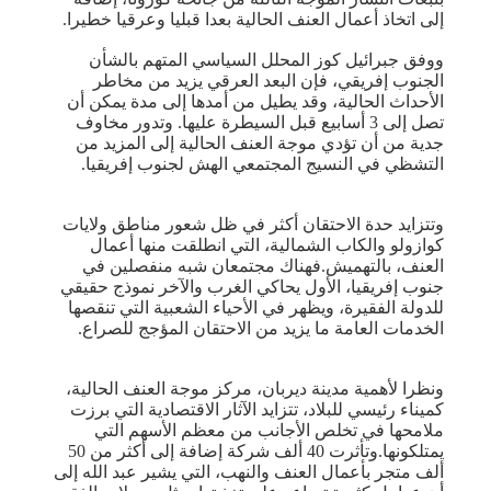
إلى اتخاذ أعمال العنف الحالية بعدا قبليا وعرقيا خطيرا.
ووفق جبرائيل كوز المحلل السياسي المتهم بالشأن
الجنوب إفريقي، فإن البعد العرقي يزيد من مخاطر
الأحداث الحالية، وقد يطيل من أمدها إلى مدة يمكن أن
تصل إلى 3 أسابيع قبل السيطرة عليها. وتدور مخاوف
جدية من أن تؤدي موجة العنف الحالية إلى المزيد من
التشظي في النسيج المجتمعي الهش لجنوب إفريقيا.
وتتزايد حدة الاحتقان أكثر في ظل شعور مناطق ولايات
كوازولو والكاب الشمالية، التي انطلقت منها أعمال
العنف، بالتهميش.فهناك مجتمعان شبه منفصلين في
جنوب إفريقيا، الأول يحاكي الغرب والآخر نموذج حقيقي
للدولة الفقيرة، ويظهر في الأحياء الشعبية التي تنقصها
الخدمات العامة ما يزيد من الاحتقان المؤجج للصراع.
ونظرا لأهمية مدينة ديربان، مركز موجة العنف الحالية،
كميناء رئيسي للبلاد، تتزايد الآثار الاقتصادية التي برزت
ملامحها في تخلص الأجانب من معظم الأسهم التي
يمتلكونها.وتأثرت 40 ألف شركة إضافة إلى أكثر من 50
ألف متجر بأعمال العنف والنهب، التي يشير عبد الله إلى