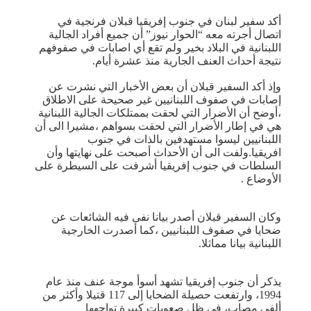
أكد سفير لبنان في جنوب إفريقيا قبلان فرنجية في
اتصال أجرته معه “الحوار نيوز” أن جميع أفراد الجالية
اللبنانية في البلاد بخير ولم تقع أي اصابات في صفوفهم
نتيجة أحداث العنف الجارية منذ عشرة أيام.
وإذ أكد السفير قبلان أن بعض الأخبار التي نشرت عن
إصابات في صفوف اللبنانيين غير صحيحة على الاطلاق
،أوضح أن الأضرار التي لحقت بممتلكات الجالية اللبنانية
هي في إطار الأضرار التي لحقت بسواهم ،مشيرا الى أن
اللبنانيين ليسوا مستهدفين بالذات في جنوب
افريقيا.ولفت الى أن الأحداث أصبحت على نهايتها وأن
السلطات في جنوب إفريقيا أشرفت على السيطرة على
الأوضاع .
وكان السفير قبلان أصدر بيانا نفى فيه الشائعات عن
ضحايا في صفوف اللبنانيين ،كما أصدرت الخارجية
اللبنانية بيانا مماثلا.
يذكر أن جنوب إفريقيا تشهد أسوأ موجة عنف منذ عام
1994، وارتفعت حصيلة الضحايا إلى 117 قتيلا وأكثر من
ألفي مصاب، في ظل صعوبات كبيرة تواجهها