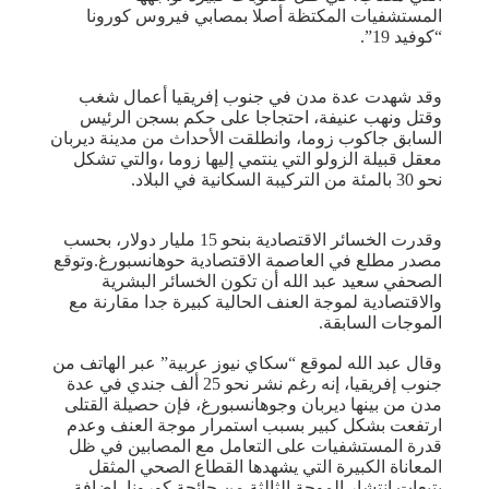
المستشفيات المكتظة أصلا بمصابي فيروس كورونا
“كوفيد 19”.
وقد شهدت عدة مدن في جنوب إفريقيا أعمال شغب
وقتل ونهب عنيفة، احتجاجا على حكم بسجن الرئيس
السابق جاكوب زوما، وانطلقت الأحداث من مدينة ديربان
معقل قبيلة الزولو التي ينتمي إليها زوما ،والتي تشكل
نحو 30 بالمئة من التركيبة السكانية في البلاد.
وقدرت الخسائر الاقتصادية بنحو 15 مليار دولار، بحسب
مصدر مطلع في العاصمة الاقتصادية حوهانسبورغ.وتوقع
الصحفي سعيد عبد الله أن تكون الخسائر البشرية
والاقتصادية لموجة العنف الحالية كبيرة جدا مقارنة مع
الموجات السابقة.
وقال عبد الله لموقع “سكاي نيوز عربية” عبر الهاتف من
جنوب إفريقيا، إنه رغم نشر نحو 25 ألف جندي في عدة
مدن من بينها ديربان وجوهانسبورغ، فإن حصيلة القتلى
ارتفعت بشكل كبير بسبب استمرار موجة العنف وعدم
قدرة المستشفيات على التعامل مع المصابين في ظل
المعاناة الكبيرة التي يشهدها القطاع الصحي المثقل
بتبعات انتشار الموجة الثالثة من جائحة كورونا، إضافة