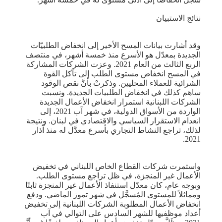
نتائج الاستبيان
وقد أشارت بيانات المسح الأخير إلى انخفاض الطلبيّات
الجديدة بمعدّل هو الأسرع منذ خمسة أشهر، في منتصف
الربع الثالث من العام 2021. وعزت الشركات المشاركة
في المسح انخفاض مستوى الطلب إلى تآكل القوة
الشرائية للعملاء المحليين. وذكرتْ بأنَّ نقص الوقود
ساهم كذلك في انخفاض الطلبيات الجديدة. ونسبت
الشركات اللبنانية استمرار انخفاض الأعمال الجديدة
الواردة من الأسواق الدولية، في شهر آب 2021، إلى
انعدام الاستقرار السياسي والاقتصادي في لبنان. ونتيجة
لذلك، تراجع النشاط التجاري بأسرع معدَّل له منذ آذار
2021.
واستمرت شركات القطاع الخاص اللبناني في تخفيض
الأعمال غير المنجزة، في ظل تراجع مستوى الطلب.
وبوجه عام، كان معدّل استنفاذ الأعمال غير المنجزة ثابتًا
ومماثلاً للمستوى المُسجَّل في شهر تموز الماضي. ودفع
انخفاض الأعمال المطلوبة الشركات اللبنانية إلى تخفيض
أعداد موظفيها للشهر السادس على التوالي في آب