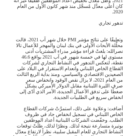
2021. وظَلَّ معدّل تخفيض أعداد الموظفين طفيفًا غير أنَّه
كان أعلى معدَّل مُسجَّل منذ شهر كانون الأول من العام
2020.
تدهور تجاري
وتعليقًا على نتائج مؤشر PMI خلال شهر آب 2021، قالت
محلَّلة الأبحاث الأولى في بنك لبنان والمهجر للأعمال تالا
نصرالله: بلغتْ قراءة مؤشر مدراء المشتريات أدنى
مستوى لها في خمسة شهور في آب 2021 بواقع 46.6
نقطة، لتعكس التدهور في النشاط التجاري لشركات
القطاع الخاص اللبناني وانعدام الاستقرار في البلاد على
الصعيدين الاقتصادي والسياسي. ومنذ بداية الربع الثالث
من العام 2021، لا يزال نقص الوقود وانخفاض سعر
صرف الليرة اللبنانية مقابل الدولار الأميركي يشكلُ
ضغطًا على تدفق الأعمال الجديدة، الأمر الذي أدّى إلى
انخفاض سريع في الطلبيات الجديدة.
أضافت: وعلاوة على ذلك، استمرَّتْ شركات القطاع
الخاص اللبناني في تسجيل انخفاض حاد في ظروف
الطلب. وخفّضت الشركات اللبنانية أعداد الموظفين
بوتيرة متسارعة نتيجة لذلك. ونظرًا لذلك، ظلَّتْ توقعات
النشاط التجاري للعام المقبل سلبية، نظراً لارتفاع معدّل