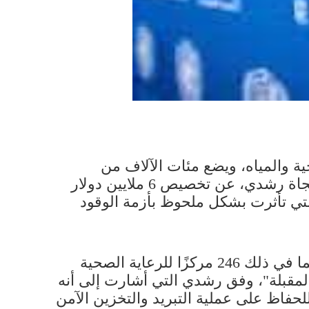
حية والمياه، ويضع مئات الآلاف من
العائلات على شفير كارثة إنسانية، أعلنت منسقة الشؤون الإنسانية للأمم المتحدة في لبنان، نجاة رشدي، عن تخصيص 6 ملايين دولار
لتي تأثرت بشكل ملحوظ بأزمة الوقود
ويهدف هذا الدعم إلى "تسهيل حصول مقدمي الخدمات الصحية المنقذة للحياة على الوقود، بما في ذلك 246 مركزًا للرعاية الصحية
 الثلاثة المقبلة"، وفق رشدي التي أشارت إلى أنه
حفاظ على عملية التبريد والتخزين الآمن