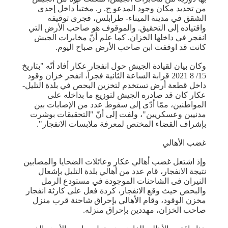
من تحديد مكان وجود المدعو ج. ر. مختبأً داخل إحدى
الشقق في مدينة الميناء- طرابلس، فجرى توقيفه
واقتياده إلى التحقيق. والموقوف هو صاحب الأرض التي
انفجر في داخلها الخزان. كما علم أنّ مخابرات الجيش
كانت قد اوقفت ابن صاحب الأرض صباح اليوم.
وكان بيان لقيادة الجيش حول انفجار عكار أفاد أنّه "بتاريخ
15/ 8 2021 قرابة الساعة الثانية فجراً، انفجر خزان وقود
داخل قطعة أرض تستخدم لتخزين البحص في بلدة التليل-
عكار كان قد صادره الجيش لتوزيع ما بداخله على
المواطنين، ممّا أدّى إلى سقوط عدد من الإصابات بين
مدنيين وعسكريين"، ولفت إلى أنّ "التحقيقات بوشرت
بإشراف القضاء المختص لمعرفة ملابسات الانفجار".
غضب الأهالي
وإذ اشتعل غضب أهالي عكار وعائلات الضحايا والمصابين
نتيجة الانفجار، قام عدد من أهالي بلدة التليل بإشعال
النيران فى الشاحنات​ الموجودة في مستودع الرمل
والبحص حيث وقع الانفجار، كردة فعل على كارثة انفجار
مخزن الوقود، وقام الأهالي بإحراق شاحنة قرب منزل
صاحب الخزان، مهددين بإحراق منزله.