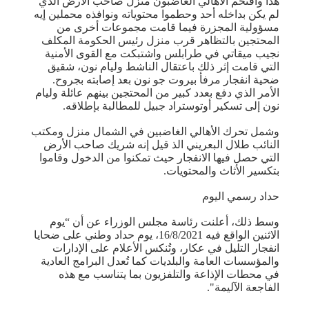
هذا واقتحم الأهالي الغاضبون منزل صاحب الأرض الذي
لم يكن بداخله أحد وحطموا محتوياته ونوافذه محملين إيه
مسؤولية المجزرة فيما قامت مجموعات أخرى من
المحتجين بالتظاهر قرب منزل رئيس الحكومة المكلف
نجيب ميقاتي في طرابلس واشتبكت مع القوى الأمنية
التي قامت إثر ذلك باعتقال الناشط وليام نون، شقيق
ضحية انفجار مرفأ بيروت جو نون بعد إصابته بجروح.
الأمر الذي دفع بعدد كبير من المحتجين بينهم عائلة وليام
نون إلى تسكير أوتوستراد جبيل للمطالبة بإطلاقه.
وشمل تحرك الأهالي الغاضبين في الشمال منزل ومكتب
النائب طلال البعريني الذ قيل إنه شريك صاحب الأرض
التي حصل فيها الانفجار حيث تمكنوا من الدخول وقاموا
بتكسير الأثاث والمحتويات.
حداد رسمي اليوم
وسط ذلك، أعلنت رئاسة مجلس الوزراء عن أن “يوم
الاثنين الواقع فيه 16/8/2021، يوم حداد وطني على ضحايا
انفجار التليل في عكار، وتُنكس الأعلام على الإدارات
والمؤسسات العامة والبلديات كما تُعدل البرامج العادية
في محطات الإذاعة والتلفزيون بما يتناسب مع هذه
الفاجعة الآليمة".