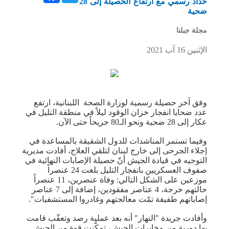
حداد رسمي مع ارتفاع الحصيلة إلى 28
ضحية
مجلة جبلنا
الإثنين 16 آب 2021
وفق آخر حصيلة رسمية لوزارة الصحة اللبنانية، ارتفع
عدد ضحايا انفجار خزان الوقود ليلاً في منطقة التليل في
عكار إلى 28 ضحية ونحو الـ80 جريحاً حتى الآن.
وفيما تستمر المناشدات للدول الشقيقة بالمساعدة في
إجلاء الجرحى إلى خارج لبنان لتلقي العلاج، أفادت مديرية
التوجيه في قيادة الجيش أنّ حصيلة الإصابات النهائية في
صفوف العسكريين بانفجار التليل بلغت 24 عنصراً
موزعين على الشكل التالي: وفاة عنصرين، 11 عنصراً
حالتهم حرجة، 4 عناصر مفقودين، إضافة إلى 7 عناصر
إصاباتهم طفيفة تمّت معالجتهم وغادروا المستشفيات".
وأفادت جريدة "النهار" أنه بعد عملية رصد وتعقّب قامت
بها دورية من مخابرات الجيش، تمكّنت قوة من الجيش