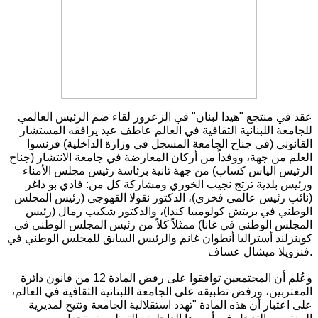
عقد في منتجع "هيدا لبنان" في الزعرور لقاء ضم الرئيس العالمي
للجامعة اللبنانية الثقافية في العالم عاطف عيد يرافقه المستشار
القانوني (في جناح الجامعة المسجل في وزارة الداخلية) فرنسوا
العلم من جهة، ووفداً من أركان المعارضة في جامعة الانتشار (جناح
الرئيس الياس كساب) من جهة ثانية برئاسة رئيس مجلس الأمناء
ورئيس بلدية ترتج نجيب الخوري ومشاركة كل من: فادي بو داغر
(نائب رئيس عالمي فخري)، الدكتور نقولا القهوجي (رئيس المجلس
الوطني في بريتش كولومبيا كندا)، والدكتور شكيب رمال (رئيس
المجلس الوطني في غانا) ممثلاً كلاً من رئيس المجلس الوطني في
كوينزلند أستراليا أنطوان غانم والرئيس السابق للمجلس الوطني في
فنزويلا ميشال عساف.
وعُلم أن المجتمعين توافقوا على رفض المادة 12 من قانون دائرة
المغتربين، ورفض تطبيقه على الجامعة اللبنانية الثقافية في العالم،
على اعتبار أن هذه المادة "تهدد استقلالية الجامعة وتتيح لمديرية