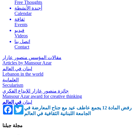
Free Thoughts
أجندة الأنشطة
Calendar
ثقافة
Events
فيديو
Videos
اتصل بنا
Contact
مقالات المؤسس منصور عازار
Articles by Mansour Azar
لبنان في العالم
Lebanon in the world
العلمانية
Secularism
جائزة منصور عازار للإبداع الفكري
Mansour Azar award for creative thinking
لبنان
في العالم
Facebook
Twitter
رفض المادة 12 يجمع عاطف عيد مع جناح المعارضة في
الجامعة اللبنانية الثقافية في العالم
مجلة جبلنا