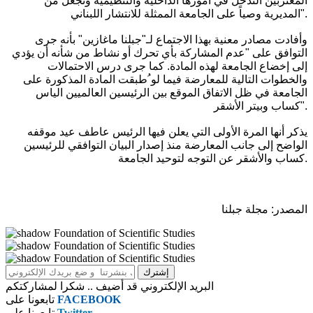
المغتربين التدخل في أمورها الداخلية والتنظيمية وتجعل من
المديرية وصياً على الجامعة الممثلة للانتشار اللبناني".
وأفادت مصادر معنية بهذا الاجتماع لـ"جبلنا ماغازين" بأنه جرى
التوافق على "عدم المشاركة بأي تحرك أو نشاط من شأنه أن يؤدي
إلى إخضاع الجامعة لهذه المادة. كما جرى درس الاحتمالات
والخطوات التالية للمعارضة فيما لو ُطبقت المادة المذكورة على
الجامعة في ظل الاتفاق الموقع بين الرئيسين العالميين الياس
كساب وبيتر الأشقر".
يذكر أنها المرة الأولى التي يعلن فيها الرئيس عاطف عيد موقفه
الواضح إلى جانب المعارضة منذ إصدار البيان التوافقي للرئيسين
كساب والأشقر عن التوجه لتوحيد الجامعة.
المصدر: مجلة جبلنا
البريد الإلكتروني قد أضيف .. شكرا لمشاركتكم
FACEBOOK
تابعونا على
Twitter
تابعونا على