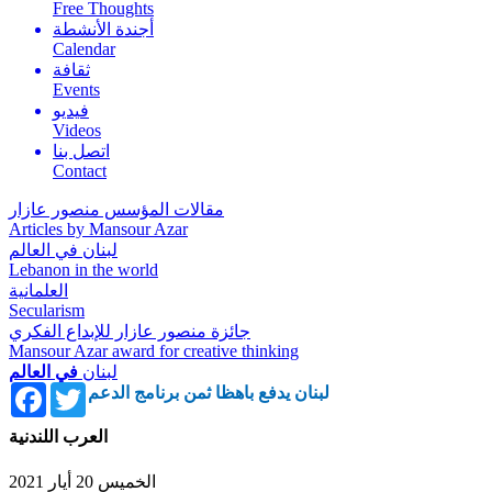
Free Thoughts
أجندة الأنشطة
Calendar
ثقافة
Events
فيديو
Videos
اتصل بنا
Contact
مقالات المؤسس منصور عازار
Articles by Mansour Azar
لبنان في العالم
Lebanon in the world
العلمانية
Secularism
جائزة منصور عازار للإبداع الفكري
Mansour Azar award for creative thinking
لبنان
في العالم
Facebook
Twitter
لبنان يدفع باهظا ثمن برنامج الدعم
العرب اللندنية
الخميس 20 أيار 2021