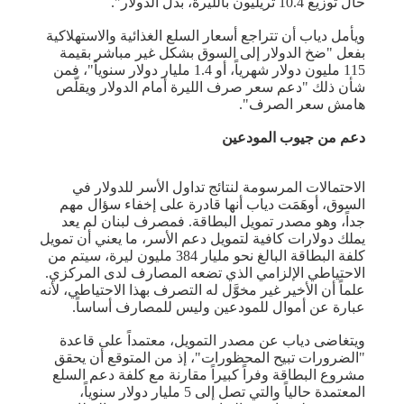
حال توزيع 10.4 تريليون بالليرة، بدل الدولار".
ويأمل دياب أن تتراجع أسعار السلع الغذائية والاستهلاكية
بفعل "ضخ الدولار إلى السوق بشكل غير مباشر بقيمة
115 مليون دولار شهرياً، أو 1.4 مليار دولار سنوياً"، فمن
شأن ذلك "دعم سعر صرف الليرة أمام الدولار ويقلّص
هامش سعر الصرف".
دعم من جيوب المودعين
الاحتمالات المرسومة لنتائج تداول الأسر للدولار في
السوق، أوهَمَت دياب أنها قادرة على إخفاء سؤال مهم
جداً، وهو مصدر تمويل البطاقة. فمصرف لبنان لم يعد
يملك دولارات كافية لتمويل دعم الأسر، ما يعني أن تمويل
كلفة البطاقة البالغ نحو مليار 384 مليون ليرة، سيتم من
الاحتياطي الإلزامي الذي تضعه المصارف لدى المركزي.
علماً أن الأخير غير مخوَّل له التصرف بهذا الاحتياطي، لأنه
عبارة عن أموال للمودعين وليس للمصارف أساساً.
ويتغاضى دياب عن مصدر التمويل، معتمداً على قاعدة
"الضرورات تبيح المحظورات"، إذ من المتوقع أن يحقق
مشروع البطاقة وفراً كبيراً مقارنة مع كلفة دعم السلع
المعتمدة حالياً والتي تصل إلى 5 مليار دولار سنوياً،