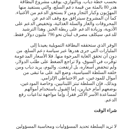
بحسب خطة دياب. وبالتوازي، يوقف مشروع البطاقة
هدر 80 بالمئة من قيمة دعم السلع، والتي يستفيد منها
المهرّبون وكبار التجار ومن لا يستحق الدعم من الأغنياء.
كما أن المشروع سيترافق مع وقف الدعم عن
المحروقات والغاز والسلة الغذائية، وتخفيض الدعم على
الأدوية، وزيادة الدعم على ربطة الخبز. وهذا الترشيد
للدعم، سيكلف مصرف لبنان نحو 796 مليون دولار فقط.
الوفر الذي ستحققه البطاقة التمويلية يعيدنا إلى
المليارات التي جرى هدرها عبر سياسة دعم السلع، من
دون أن تحقق الغاية المرجوة منها. فلا الأسعار المدعومة
توفّرت في السوق، ولا تراجع الضغط على طلب الدولار،
ولم تنخفض أسعاره، بل ارتفعت. واليوم، يريد دياب ومن
خلفه السلطة السياسية، وضع اليد على ما تبقى من
أموال للمودعين، عبر الاحتياطي الإلزامي.
وبذلك، فإن السلطة تبتز اللبنانيين، وخاصة المودعين،
بوضعهم أمام خيارين، إما القبول باستخدام أموالهم
لمساعدة الأسر الأكثر فقراً، وإما مواجهة تداعيات رفع
الدعم.
شراء الوقت
لا تريد السلطة تحديد المسؤوليات ومحاسبة المسؤولين