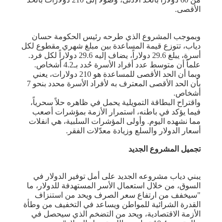
الأقصى.
وبموجب المشروع الذي طرحه رئيس الحكومة حسان
دياب، تتوزع قيمة المساعدة بين مبلغ شهري مقطوع لكل
أسرة، يبلغ 29.6 دولاراً، يضاف إليه 29.6 دولاراً لكل فرد.
علماً أن متوسط عدد أفراد الأسرة حُدد بـ4.2 أشخاص.
وبما أن الحد الأقصى للمساعدة هو 210 دولارات، يعني
بأن الحد الأقصى المعترف به لأفراد الأسرة محدد بنحو 7
أشخاص.
واقتراح البطاقة التمويلية يحمل في ظاهره حلاً سحرياً،
فيما يؤكد في باطنه، استمرار الأزمة بمؤشرات أصعب
مما نشهده اليوم. وأولى المؤشرات السلبية، هي انفلات
أسعار الدولار والسلع وزيادة معدّلات الفقر.
تجميل المشروع الجديد
يبني دياب مشروعه الجديد على أمل توفير الدولار في
السوق، من خلال استعمال الأسر المستهدفة للدولار، ما
"سيخفف من ارتفاع سعر الصرف ويحد من استنزاف
القدرة الشرائية للمواطن ويساعد في التخفيف من وطأة
الأزمة الاقتصادية، ويحد من التضخم الذي سيحصل في