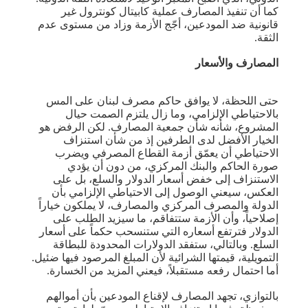
كما أن تنفيذ المصارف عملية كابيتال كونترول غير
قانونية ضد المودعين، أجّج الأزمة وزاد من مستوى عدم
الثقة.
المصارف والأسعار
حتى اللحظة، لا يوافق حاكم مصرف لبنان على المس
بالاحتياطي الإلزامي، وما زال يلتزم الصمت حيال
المشروع، شأنه شأن جمعية المصارف. لكن الرفض هو
الخيار الأفضل لدى الطرفين إذ من شأن استنزاف
الاحتياطي أن يعمّق أزمة القطاع المصرفي ويضرب
صورة الحاكم والبنك المركزي، من دون أن يؤدي
الاستنزاف إلى خفض أسعار الدولار والسلع، بل على
العكس، سيعني الوصول إلى الاحتياطي الإلزامي بأن
الدولة والمصرف المركزي والمصارف، لا يملكون خياراً
إصلاحياً، وأن الأزمة ستتفاقم، ما سيزيد الطلب على
الدولار فترتفع أسعاره التي ستنسحب حكماً على أسعار
السلع. وبالتالي، ستفقد الدولارات المحدودة للبطاقة
التمويلية، قيمتها الشرائية لأن المبلغ المرصود فيها ضئيل.
أما احتمال رفعه مستقبلاً، فيعني المزيد من الخسارة.
بالتوازي، تجهد المصارف لإقناع المودعين بأن أموالهم