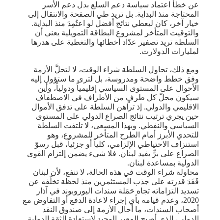
عن خطأ اعتماد سياسة دعم السلع بدل دعم الأسر
المحتاجة منذ البداية. بل تريد طي الصفحة والانتقال إلى
خيار آخر، كان ليعطي نتائج أفضل لو اعتُمِدَ منذ البداية.
والتوقيت المتأخر لمشروع البطاقة التمويلية يعني أن
السلطة تريد تصفير عدّاد أخطائها والتغطية على هدرها
لمليارات الدولارت.
ومع ذلك، تحاول السلطة شراء الوقت، لا لتحلَّ الأزمة
وفق خطط واضحة ومدروسة، بل لترى ما ستؤول إليه
الأحوال على المستوى السياسي إقليمياً ودولياً، وأين
سيكون محلّ كل طرفٍ من الأطراف في الاصطفاف
الاقليمي والدولي. إذ تراهن السلطة على تدفق الأموال
حين يجري ترتيب نتائج الصراع الدولي على المستوى
السياسي والنفطي. وبهذا المسعى، لا تلتفت السلطة
للتحدي الأبرز أمام الطرح المتأخر للمشروع، وهو
استنزاف الاحتياطي الإلزامي، كلياً أو جزئياً، قبل رسوّ
الصراع على برٍّ يفيد لبنان. فلا شيء يضمن إلتزام القوى
الدولية بمساعدة لبنان.
محاولة شراء الوقت في هذه الحالة، لا تنفع، لأن لبنان
فَقَدَ قدرته على جذب المستثمرين منذ لحظة تخلّفه عن
تسديد التزاماته تجاه حَمَلة سندات اليوروبوند في آذار
2020، وعدم قيامه بأي إجراء لاعادة الدفع أو التفاوض مع
أصحاب السندات، ما أحال الأزمة إلى صندوق النقد
الدولي، الذي أصبح المعبر الوحيد لاستعادة الثقة الدولية.