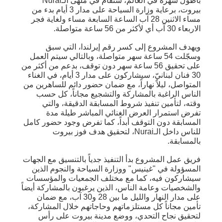
بأطول سهرة في العالم، ستقام في ملهى الـNurai
بيروت، برعاية وزارة السياحة على مدار 3 أيام بدء من
مساء الاثنين 28 آب الساعة السابعة مساء ولغاية فجر
الاربعاء 30 آب أي لأكثر من 56 ساعة متواصلة.
ويهدف المشروع إلى كسر رقم إيرلندا، التي سبق
وسجّلت 54 ساعة سهر متواصلة، وبالتالي سيتم العمل
على تحقيق 56 ساعة سهر دون توقف، بدعم من أكثر من
30 فنان لبنانيّ، سيشاركون على مدار 3 أيام، في الغناء
المتواصل، ليلاً نهاراً، مع ضمان حضور دائم للساهرين من
الناس الراغبة بالمشاركة والتشجيع مجاناً، كل حسب
وقته، لتأمين تنفيذ شروط المسابقة الدقيقة، والتي
تفرض استمرار العرض الغنائي المباشر طيلة مدة
المسابقة دون التوقف أبداً، كما تفرض وجود حضور كامل
للناس داخل الـNurai، لتحقيق هدف فوز بيروت
بالمسابقة.
فريق عمل المشروع بدأ التنفيذ جدياً بالتنسيق مع الجهات
المسؤولة في "غينيس" ووزارة السياحة والنجوم الذين
سيشاركون فيه، كما مع مختلف الجمعيات والمؤسسات
والشخصيات وعامة الناس، الذين يرغبون بالمشاركة أيضاً
على مدار النهار والليل ما بين 28 و30 آب، مع ضمان
تأمين مجاناً كل مستلزماتهم وحاجاتهم خلال المشاركة،
لتحقيق نجاح التحدي، ووضع مدينة بيروت على رأس