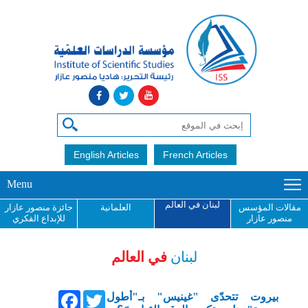
English Articles
French Articles
Menu
لبنان في العالم
مقالات المؤسس
العلمانية
جائزة منصور عازار
منصور عازار
للإبداع الفكري
لبنان
في العالم
Facebook
Twitter
بيروت تتحدّى "غينيس" بـ"أطول