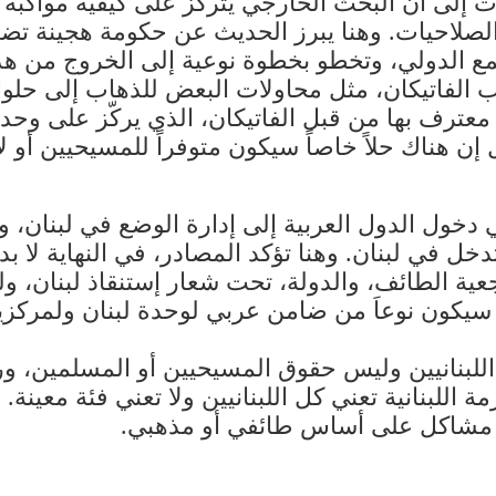
إلى أن البحث الخارجي يتركز على كيفية مواكبة هذا
لصلاحيات. وهنا يبرز الحديث عن حكومة هجينة تض
تمع الدولي، وتخطو بخطوة نوعية إلى الخروج من ه
الفاتيكان، مثل محاولات البعض للذهاب إلى حلول 
معترف بها من قبل الفاتيكان، الذي يركّز على وحد
إن هناك حلاً خاصاً سيكون متوفراً للمسيحيين أو لأ
دخول الدول العربية إلى إدارة الوضع في لبنان، وت
دخل في لبنان. وهنا تؤكد المصادر، في النهاية لا بد
رجعية الطائف، والدولة، تحت شعار إستنقاذ لبنان، 
سيكون نوعاَ من ضامن عربي لوحدة لبنان ولمركزي
 اللبنانيين وليس حقوق المسيحيين أو المسلمين، 
مة اللبنانية تعني كل اللبنانيين ولا تعني فئة معين
ق مشاكل على أساس طائفي أو مذهبي.