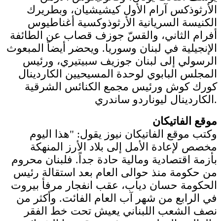
الأرثوذكس آرام الأول كيشيشيان، وبطريرك
الكنيسة السريانية الأرثوذوكسية أغناطيوس
أفرام الثاني، والقسّ جوزف قصاب عن الطائفة
الإنجيلية في لبنان وسوريا. ويحضر أيضاً المبعوث
الرسولي إلى لبنان جوزيف سبيتيري، ورئيس
المجلس البابوي لوحدة المسيحيين الكاردينال
كورك كوش ورئيس مجمع الكنائس الشرقية
الكاردينال ليوناردو ساندري.
موقع الفاتيكان
وكتب موقع الفاتيكان نيوز يقول: "هذا اليوم
مخصص لإعادة الأمل إلى بلاد الأرز المنهكة
بأزمة اقتصادية ومالية حادة جداً. فلبنان محروم
من حكومة منذ حوالى العام بعد استقالة رئيس
الحكومة حسان دياب، عقب انفجار مرفأ بيروت
في الرابع من شهر آب العام الفائت. وأكثر من
نصف الشعب اللبناني يعيش تحت خط الفقر