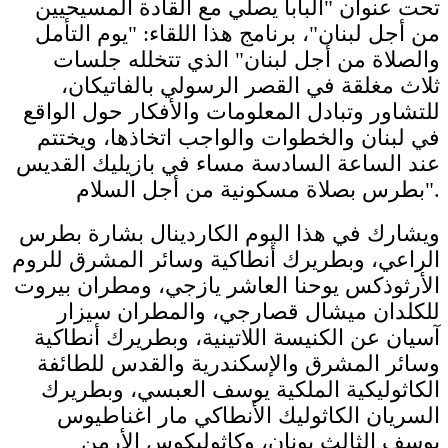
تحت عنوان "البابا يصلي مع القادة المسيحيين
من أجل لبنان"، برنامج هذا اللقاء: "يوم التأمل
والصلاة من أجل لبنان" الذي تتخلله جلسات
ثلاث مغلقة في القصر الرسولي بالفاتيكان،
للتشاور وتبادل المعلومات والأفكار حول الواقع
في لبنان والخطوات والواجب اتخاذها، ويختتم
عند الساعة السادسة مساء في بازيليك القديس
بطرس بصلاة مسكونية من أجل السلام".
ويشارك في هذا اليوم الكاردينال بشارة بطرس
الراعي، وبطريرك أنطاكية وسائر المشرق للروم
الأرثوذكس يوحنا العاشر يازجي، ومطران بيروت
للكلدان ميشال قصارجي، والمطران سيزار
آسيان عن الكنيسة اللاتينية، وبطريرك أنطاكية
وسائر المشرق والإسكندرية والقدس للطائفة
الكاثوليكية الملكية يوسف العبسي، وبطريرك
السريان الكاثوليك الأنطاكي مار اغناطيوس
يوسف الثالث يونان، وكاثوليكوس الأرمن