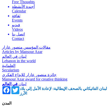
Free Thoughts
أجندة الأنشطة
Calendar
ثقافة
Events
فيديو
Videos
اتصل بنا
Contact
مقالات المؤسس منصور عازار
Articles by Mansour Azar
لبنان في العالم
Lebanon in the world
العلمانية
Secularism
جائزة منصور عازار للإبداع الفكري
Mansour Azar award for creative thinking
لبنان
في العالم
Facebook
Twitter
لبنان الفاتيكاني بالصحف الإيطالية: لإعادة الأمل إلى بلاد
الأرز
المدن