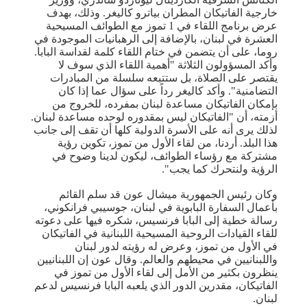
خارجية الفاتيكان المطران بياترو كاليغر. وذلك، بهدف
عرض برنامج اللقاء في 1 تموز مع الطوائف المسيحية
العشرة في لبنان، بالإضافة إلى الرهبانيات الموجودة في
روما، على أن يتضمن في ختام اللقاء كلمة لقداسة البابا.
وأكد المسؤولون الثلاثة "أهمية اللقاء الذي سوف لا
يقتصر على الصلاة، بل ستتبعه سلسلة من المبادرات
التضامنية". وأكد كاليغر رداً على سؤال عما إذا كان
بإمكان الفاتيكان مساعدة لبنان بمفرده، للخروج من
أزمته، أن "الفاتيكان ليس بمقدوره لوحده مساعدة لبنان.
لذلك يرى أنه على الأسرة الدولية كلها أن تقف إلى جانب
هذا البلد. أردنا، من لقاء الأول من تموز، تكوين رؤية
مشتركة مع رؤساء الطوائف، ليكون لدينا وضوح في
الرؤية ولنتحرك كما يجب".
وكان رئيس الجمهورية ميشال عون قد سلم القائم
بأعمال السفارة البابوية في لبنان، جوسيبي فرانكوني،
رسالة خطية إلى البابا فرنسيس، شكره فيها على دعوته
للقاء القيادات الروحية المسيحية اللبنانية في الفاتيكان
في الأول من تموز، وعرض له رؤيته لدور لبنان
واللبنانيين في محيطهم والعالم. وقال عون إن اللبنانيين
ينظرون بكثير من الأمل إلى لقاء الأول من تموز في
الفاتيكان، مقدرين الدور الذي يلعبه البابا فرنسيس لدعم
لبنان.