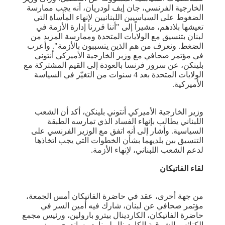
الخارجية الفرنسي، ​جان إيف لودريان،​ أنه يجب ممارسة
الضغوط على السياسيين ال​لبنان​يين لإنهاء المأساة التي
تعيشها بلادهم، مشيراً إلى "أننا قررنا إدارة الأزمة في
لبنان بتنسيق مع الولايات المتحدة وممارسة المزيد من
الضغط. ونعرف من هم الذين يتسببون بالأزمة". وأعرب
في مؤتمر صحافي مع وزير الخارجية الأميركي أنتوني
بلينكن، عن سرور فرنسا بالعودة إلى القيم المشتركة مع
الولايات المتحدة بعد 4 سنوات من التغيّر في السياسة​
الأميركية.
وزير الخارجية الأميركي ​أنتوني بلينكن،​ أكد أن ​الشعب
اللبناني​ يطالب بإنهاء الفساد الذي تمارسه الطبقة
السياسية. وأشار إلى أنه اتفق مع الوزير الفرنسي على
التنسيق بين بلديهما بشأن الخطوات التي يجب اتخاذها
لدعم الشعب اللبناني، لإنهاء الأزمة.
لقاء الفاتيكان
من جهة أخرى، عقد في حاضرة الفاتيكان أمس الجمعة،
مؤتمر صحافي عن لبنان، شارك فيه أمين السر في
حاضرة الفاتيكان، الكاردينال بيترو بارولين، ورئيس مجمع
الكنائس الشرقية الكاردينال ليوناردو ساندري، ووزير