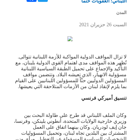
اللبناني: العقوبات حتماً
المدن
السبت 26 حزيران 2021
لا تزال المواقف الدولية المواكبة للأزمة اللبنانية تتوالى.
تُظهر هذه المواقف مدى اهتمام القوى الدولية بلبنان، مع
التأكيد والإجماع على تحميل الطبقة السياسية اللبنانية
مسؤولية الانهيار، الذي تعيشه البلاد. وتتضمن مواقف
المسؤولين الدوليين حثّاً للمسؤولين اللبنانيين على القيام
بما يلزم لإنقاذ لبنان من الأزمات المتلاحقة التي يعيشها.
تنسيق أميركي فرنسي
وكان الملف اللبناني قد طرح على طاولة البحث بين
وزيري خارجية الولايات المتحدة، أنطوني بلينكن، وفرنسا،
جان إيف لودريان. وكان بينهما اتفاق على العمل
المشترك بين البلدين تجاه لبنان، وتحميل المسؤوليات
للشخصيات السياسية المسؤولة عن التعطيل. ورأى وزير