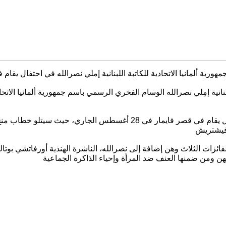
ية إمِلي نصرالله الوسام الفخري الرسمي باسم جمهورية ألمانيا الاتحادي
وسيقدّم رئيس المعهد كلاوس ـ ديتر ليمان الوسام لنصرالله في احتفال يقام 
فتاح”. ويأتي تكريم الفائزات الثلاث وهن إضافة إلى نصرالله، الناشرة الهندية أو