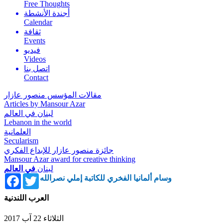
Free Thoughts
أجندة الأنشطة
Calendar
ثقافة
Events
فيديو
Videos
اتصل بنا
Contact
مقالات المؤسس منصور عازار
Articles by Mansour Azar
لبنان في العالم
Lebanon in the world
العلمانية
Secularism
جائزة منصور عازار للإبداع الفكري
Mansour Azar award for creative thinking
لبنان
في العالم
Facebook
Twitter
وسام ألمانيا الفخري للكاتبة إملي نصرالله
العرب اللندنية
الثلاثاء 22 آب 2017