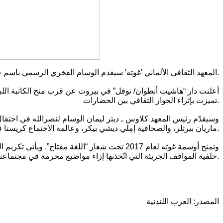
المعهد الثقافي الألماني 'غوته' سيقدم الوسام الفخري الرسمي باسم جمهورية ألمانيا الاتحادية للكاتبة اللبنانية إملي نصرالله في احتفال يقام في قصر فايمار يوم 28 أغسطس الجاري.
أعلنت دار “هاشيت أنطوان/ نوفل” في بيروت عن قرب منح الكاتبة اللبنان
تميزت بإثراء الحوار الثقافي بين الحضارات.
ماريان بيرثلر، والصحافية إمِلي ديشي بيكر، وعالمة الاجتماع كريستا فيشتريش.
وتمنح أوسمة غوته لعام 2017 تحت شعار “اللغة م
خلفية المواقف الجريئة التي اتّخذنها إزاء مواضيع محرمة في مجتماعتهن ومن ضمنها العنف ضد المرأة وإحياء الذاكرة الجماعية.
المصدر: العرب اللندنية