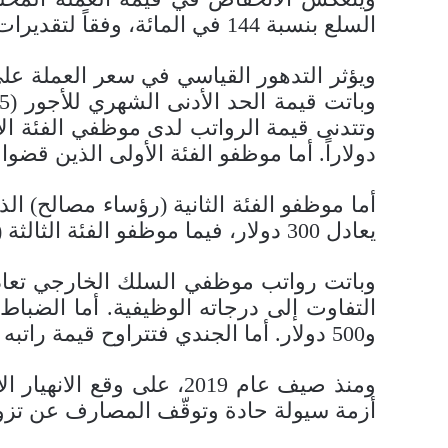
السلع بنسبة 144 في المائة، وفقاً لتقديرات صندوق النقد الدولي. وبات أكثر من نصف السكان تحت خط الفقر.
ويؤثر التدهور القياسي في سعر العملة على
دولاراً. أما موظفو الفئة الأولى الذين قضوا سنوات طويلة في الخدمة 
يعادل 300 دولار، فيما موظفو الفئة الثالثة (رؤساء دوائر في القطاع العام) فباتت رواتبهم تعادل 220 دولاراً في الشهر.
و500 دولار. أما الجندي فتتراوح قيمة راتبه بين 100 و190 دولارا.
ومنذ صيف عام 2019، على و
أزمة سيولة حادة وتوقّف المصارف عن تزويد الم