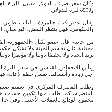
و8500 ليرة للدولار.
والحكومي. فهل ينتظر البعض، غير مبالٍ، ال
مختلفة على تقاسم الجبنة ولا تشكل حكومة
تريد الحياد ولا تحقيقاً دولياً ولا مؤتمراً 
ويأتي الانخفاض القياسي في سعر الليرة أم
أجل زيادة رأسمالها، ضمن خطة لإعادة هيك
المنصرم. كما طلب منها تكوين حساب خار
مجموع الودائع بالعملات الأجنبية. وفي حال