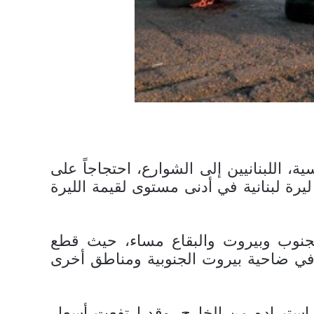
، اللبنانيين إلى الشوارع، احتجاجاً على
عيشي، وقطعت طرقات في طرابلس مع وصول سعر الدولار إلى 10 آلاف ليرة لبنانية في أدنى مستوى لقيمة الليرة
الجنوب وبيروت والبقاع مساء، حيث قطع
في ضاحية بيروت الجنوبية ومناطق أخرى
 استيراده من الخارج. وقد ارتفعت أسعار