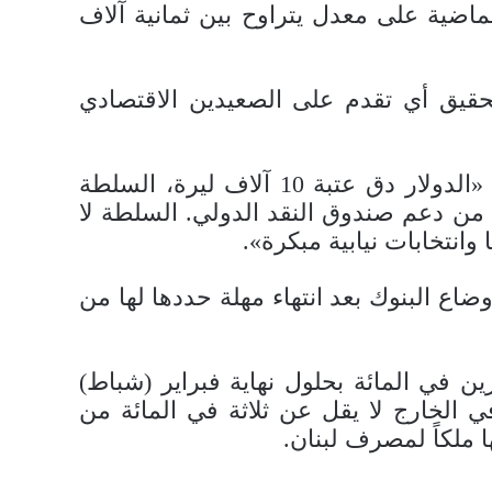
حافظ خلال الأسابيع الماضية على معدل يتراوح بين ثمانية آلاف
ة: «الدولار يلامس 10 آلاف ليرة من دون تحقيق أي تقدم على الصعيدين الاقتصادي
من جانبه، قال عضو تكتل «الجمهورية القوية» النائب عماد واكيم عبر حسابه على «تويتر»: ‏«الدولار دق عتبة 10 آلاف ليرة، السلطة
 من دعم صندوق النقد الدولي. السلطة لا
 وانتخابات نيابية مبكرة».
اع البنوك بعد انتهاء مهلة حددها لها من
سمالها بنسبة عشرين في المائة بحلول نهاية فبراير (شباط)
الخارج لا يقل عن ثلاثة في المائة من
 ملكاً لمصرف لبنان.