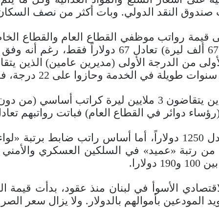
 قيمة رواتب موظفي القطاع العام والقطاع الخاص ال
وحازوا على 22 درجة، فباتت رواتبهم تعادل 900 دولار في الشهر.
أما موظفو الفئة الثانية (رؤساء مصالح) الذين يتقاضون 3 ملا
قع الانهيار الاقتصادي الأسوأ في لبنان منذ عقود، بدأت قيمة
ودعين بأموالهم بالدولار. ولا يزال سعر الصرف الرسمي