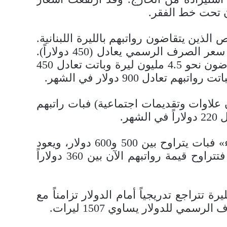
ذين يتقاضون رواتبهم بالليرة اللبنانية.
وباتت قيمة الحد الأدنى الشهري للأجور (675 ألف ليرة) تعادل 67 دولاراً فقط، رغم أنه وفق سعر الصرف الرسمي يعادل (450 دولاراً).
وتتدنى قيمة الرواتب لدى موظفي الفئة الأولى من الدرجة الأولى (مديرين عامين) الذين يتقاضون نحو 4.5 مليون ليرة وباتت تعادل 450
يين ليرة كراتب أساسي (من دون علاوات وتقديمات اجتماعية) فبات راتبهم
وباتت رواتب موظفي السلك الخارجي تعادل 1250 دولاراً، أما أساس راتب ضابط برتبة «لواء» فبات يتراوح بين 500 و600 دولار، ويعود
التفاوت إلى درجاته الوظيفية. أما الضباط من رتبة «عميد» في السلكين العسكري والأمني فتتراوح قيمة رواتبهم الآن بين 360 دولاراً
 الليرة تتراجع تدريجياً أمام الدولار تزامناً مع
 للدولار يساوي 1507 ليرات.