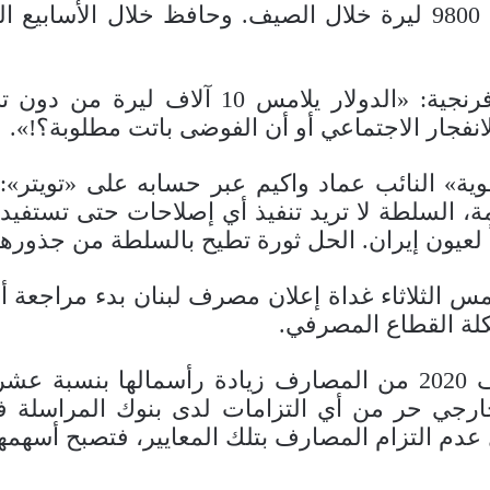
وكان سعر صرف الدولار مقابل الليرة بلغ 9800 ليرة خلال الصيف. و
وقال عضو كتلة «المردة» النائب طوني فرنجي
انفجار الاجتماعي أو أن الفوضى باتت مطلوبة؟!».
، السلطة لا تريد تنفيذ أي إصلاحات حتى تستفيد
دولياً لعيون إيران. الحل ثورة تطيح بالسلطة من جذورها
س الثلاثاء غداة إعلان مصرف لبنان بدء مراجعة أوض
لة القطاع المصرفي.
وطلب المصرف المركزي في تعميم صيف 2020 من المصارف زيادة رأ
جي حر من أي التزامات لدى بنوك المراسلة في 
 عدم التزام المصارف بتلك المعايير، فتصبح أسهمها