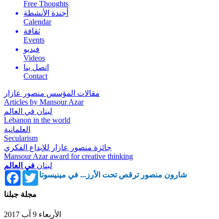
Free Thoughts
أجندة الأنشطة
Calendar
ثقافة
Events
فيديو
Videos
اتصل بنا
Contact
مقالات المؤسس منصور عازار
Articles by Mansour Azar
لبنان في العالم
Lebanon in the world
العلمانية
Secularism
جائزة منصور عازار للإبداع الفكري
Mansour Azar award for creative thinking
لبنان
في العالم
Facebook
Twitter
شارون منصور ترقص تحت الأرز... في مينيسوتا
مجلة جبلنا
الأربعاء 9 آب 2017