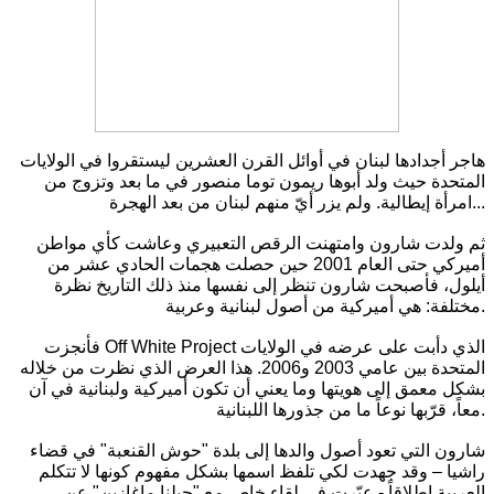
هاجر أجدادها لبنان في أوائل القرن العشرين ليستقروا في الولايات
المتحدة حيث ولد أبوها ريمون توما منصور في ما بعد وتزوج من
امرأة إيطالية. ولم يزر أيّ منهم لبنان من بعد الهجرة...
ثم ولدت شارون وامتهنت الرقص التعبيري وعاشت كأي مواطن
أميركي حتى العام 2001 حين حصلت هجمات الحادي عشر من
أيلول، فأصبحت شارون تنظر إلى نفسها منذ ذلك التاريخ نظرة
مختلفة: هي أميركية من أصول لبنانية وعربية.
فأنجزت Off White Project الذي دأبت على عرضه في الولايات
المتحدة بين عامي 2003 و2006. هذا العرض الذي نظرت من خلاله
بشكل معمق إلى هويتها وما يعني أن تكون أميركية ولبنانية في آن
معاً، قرّبها نوعاً ما من جذورها اللبنانية.
شارون التي تعود أصول والدها إلى بلدة "حوش القنعبة" في قضاء
راشيا – وقد جهدت لكي تلفظ اسمها بشكل مفهوم كونها لا تتكلم
العربية إطلاقاً - عبّرت في لقاء خاص مع "جبلنا ماغازين" عن