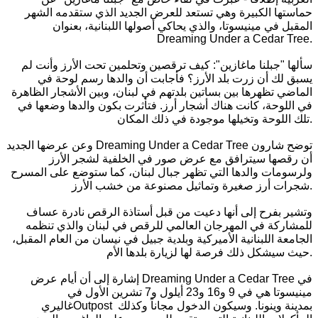
حماستها الكبيرة وهي تستعد للعرض الجديد الذي ستقدمه الشهر
المقبل في مينيسوتا، والذي يحاكي أصولها اللبنانية، بعنوان
Dreaming Under a Cedar Tree.
سألها "جبلنا ماغازين": كيف ترقصين وتحلمين تحت الأرز وأنت لم
يسبق لك أن زرت بلد الأرز؟ فأجابت أن والدها رسم لوحة في
الماضي تظهرها بين بساتين بلدتهم في لبنان، وبين الأشجار الظاهرة
في اللوحة، كانت هناك أشجار أرز. فتأثرت بكون والدها وضعها في
تلك اللوحة وتخيلها موجودة في ذلك المكان.
وعن عرضها الجديد Dreaming Under a Cedar Tree توضح شارون
أن رقصها سيترافق مع عرض صور في الخلفية لشجر الأرز
ولرسومات والدها التي تظهر جبال لبنان، كما ستوضع على المسرح
شجرات أرز صغيرة وتماثيل مصنوعة من خشب الأرز.
وتشير بفرح إلى أنها دعيت من قبل أستاذة الرقص نادرة عساف
للمشاركة في المهرجان العالمي للرقص في لبنان والذي تنظمه
الجامعة اللبنانية الأميركية وبلدية جبيل في نيسان من العام المقبل،
حيث سيشكل ذلك فرصة لها لزيارة بلدها الأم.
إشارة إلى أن أيام عرض Dreaming Under a Cedar Tree في
مينيسوتا هي في 9 و16 و23 أيلول و7 تشرين الأول في
غاليريOutpost بمدينة وينونا. وسيكون الدخول مجاناً وكذلك