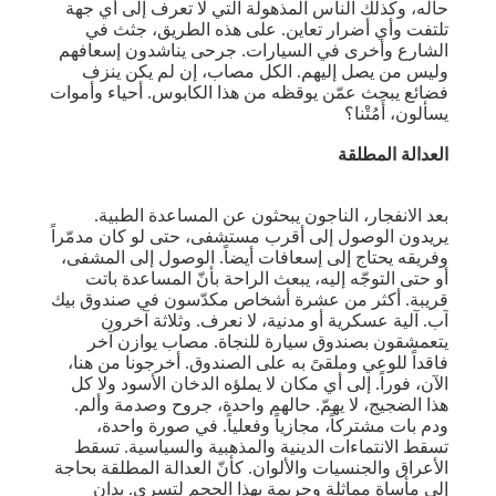
حاله، وكذلك الناس المذهولة التي لا تعرف إلى أي جهة
تلتفت وأي أضرار تعاين. على هذه الطريق، جثث في
الشارع وأخرى في السيارات. جرحى يناشدون إسعافهم
وليس من يصل إليهم. الكل مصاب، إن لم يكن ينزف
فضائع يبحث عمّن يوقظه من هذا الكابوس. أحياء وأموات
يسألون، أَمُتْنا؟
العدالة المطلقة
بعد الانفجار، الناجون يبحثون عن المساعدة الطبية.
يريدون الوصول إلى أقرب مستشفى، حتى لو كان مدمّراً
وفريقه يحتاج إلى إسعافات أيضاً. الوصول إلى المشفى،
أو حتى التوجّه إليه، يبعث الراحة بأنّ المساعدة باتت
قريبة. أكثر من عشرة أشخاص مكدّسون في صندوق بيك
آب. آلية عسكرية أو مدنية، لا نعرف. وثلاثة آخرون
يتعمشقون بصندوق سيارة للنجاة. مصاب يوازن آخر
فاقداً للوعي وملقىً به على الصندوق. أخرجونا من هنا،
الآن، فوراً. إلى أي مكان لا يملؤه الدخان الأسود ولا كل
هذا الضجيج، لا يهمّ. حالهم واحدة، جروح وصدمة وألم.
ودم بات مشتركاً، مجازياً وفعلياً. في صورة واحدة،
تسقط الانتماءات الدينية والمذهبية والسياسية. تسقط
الأعراق والجنسيات والألوان. كأنّ العدالة المطلقة بحاجة
إلى مأساة مماثلة وجريمة بهذا الحجم لتسري. يدان