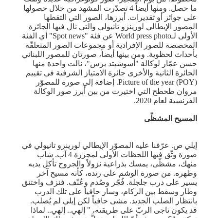
ما حصل. ومنها أيضاً 4 تصدّرت المشهد من خلال حصولها
على جوائز أو تقديرات. أبرزها، الصور التي التقطها
المصور الإيطالي لورينزو تانيولي والتي نال فيها الجائزة
الأولى لـWorld press photo عن فئة "Spot news" أي الفئة
المخصصة للصور الإفرادية أو مجموعات الصور المتعلقّة
بأحداث لحظوية. ومن بينها أيضاً، صورتان للمصور اللبناني
حسن عمّار لوكالة "أسوشيتد برس"، نالت واحدة منها
الجائرة الثانية والأخرى جائرة الامتياز الشرفية في تقييم
Picture of the year (POY). إضافة إلى صورة للمصوّر
مروان طحطح التي اختيرت من بين أبرز صور الوكالة
الفرنسية لعام 2020.
المسيح المشظّى
إيلي ص. عرّفنا عليه المصوّر الإيطالي لورينزو تانيولي في
صورة وثّق فيها اللحظات الأولى لمجزرة 4 آب. شاب
منهك، مشظّى، يمسك بذراعية نزولاً والجروح تأكل يديه
وظهره. من صورة الوشم على زنده، كأنه مسيح آخر
يسير على درب جلجلة. فُجّر وصُدم وعُنّف. فنزف واختنق
وطار وسقط بين الركام، وسار حافياً على تلك الدرب
بانتظار الصلب الجديد. مشى حافياً لكن إيلي لم يُصلب.
قد يكون ناجى الربّ على طريقته، " إلهي.. إلهي.. لماذا