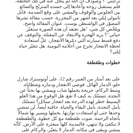
تركتني"؟ وصودف أنّ الله لم يتخلَّ عنه في تلك اللحظة،
فلم يستقبل روحه وأعادها إلى جسده المترنّح والضائع
بين الجلوس والوقوف والمشي على وقع الصدمة. قابل
تانيولي إيلي بعد أشهر من المجزرة، حسب مقالة نشرها
المصوّر في الواشنطن بوست. عنوان المقالة واضح،
ويلخّص كل شي، "هل تعتقد أن هذه الصورة ستغيّر
حياتي"؟ يريد الهجرة والابتعاد عن المقتلة، والتوقف عن
دفع قسط سيارته التي دمّرها الانفجار، علّ استعادة
لحظة الانفجار تخرج من أحلامه اليومية. هل تتغيّر حياة
إيلي؟
خطوات وطقطقة
على بعد أمتار من العنبر رقم 12، على أوتوستراد شارل
حلو، الدمار الهائل. فوضى الانفجار ودماره وشظاياه.
وسط الركام، جريحة يحملها شاب ويمشي بها بحثاً عن
النجدة. تتمسّك به كيف لا تقع. هل الوقوع من هذا العلو
البسيط خطر لهذه الدرجة بعد انفجار مماثل؟ تتمسّك
بأمل النجدة، بأمل البقاء والحياة. حافية أيضاً، لن تمشي
وحدها حتى لو استعادت توازنها. يحملها ويسير بها شمالاً
باتجاه الزحمة. صوت طقطقة مع كل خطوة. والطقطقة
لا تنكفئ ولا تنتهي، فالمدينة كلها مبعثرة على الأرض. كأنّه
يمشي ويبقى في مكانه. الدمار لا يتغيّر، والركام على