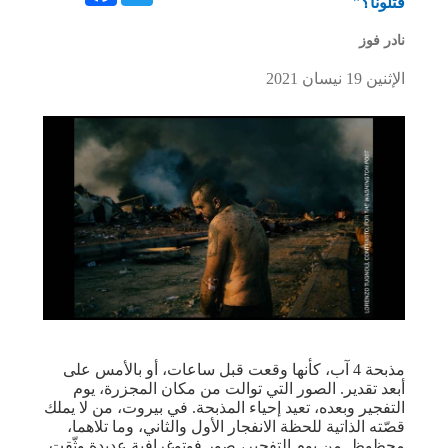
قتلونا؟"
نادر فوز
الإثنين 19 نيسان 2021
مذبحة 4 آب، كأنها وقعت قبل ساعات، أو بالأمس على
أبعد تقدير. الصور التي توالت من مكان المجزرة، يوم
التفجير وبعده، تعيد إحياء المذبحة. في بيروت، من لا يملك
قصّته الذاتية للحظة الانفجار الأول والثاني، وما تلاهما،
محظوظ. من يوم التفجير، صور فوتوغرافية عديدة وثّقت