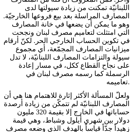
اللبنانيّة تمكنت من زيادة سيولتها لدى
المصارف المراسلة بعد بيع فروعها الخارجيّة.
وهو ما يمكن أن يضعها في خانة المصارف
التي امتثلت لتعاميم مصرف لبنان ونجحت
في تكوين الحساب الخارجي الحر. لكنّ أرقام
ميزانيات المصارف المجمّعة، أي مجموع
سيولة والتزامات المصارف اللبنانيّة، لا تدل
على نجاح القطاع ككل، في مسار إعادة
الرسملة كما رسمه مصرف لبنان في
تعاميمه.
ولعلّ المسألة الأكثر إثارة للاهتمام هنا هي أن
المصارف اللبنانيّة لم تتمكّن من زيادة أرصدة
حساباتها في الخارج إلا بقيمة 320 مليون
دولار بين شهري أيلول وشباط، وهي قيمة
زهيداً جدّاً قياساً بالهدف الذي وضعه مصرف