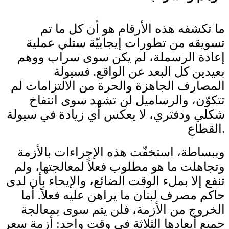
ما تكشفه هذه الأرقام هو أن كل ما تم
تسويقه من تطورات إيجابيّة ستلي عملية
إعادة الرسملة، لم يكن سوى سراب ووهم
بعيدين كل البعد عن الواقع. فسيولة
المصارف الجاهزة والحرة من الالتزامات لم
تتكوّن، والرساميل لن تشهد سوى انتفاخ
شكلي ودفتري، لا يعكس أي زيادة في سيولة
القطاع.
وببساطة، استخفّت هذه الإجراءات بالأزمة
وتجاهلت ما هو مطلوب فعلاً لمعالجتها، ولم
تنفع إلا بملء الوقت الضائع، والإيحاء بأن لدى
حاكم مصرف لبنان ما يراهن عليه فعلاً. أما
الخروج من الأزمة، فلن يتم سوى بمعالجة
جميع أبعادها الثلاثة في وقت واحد: أزمة سعر