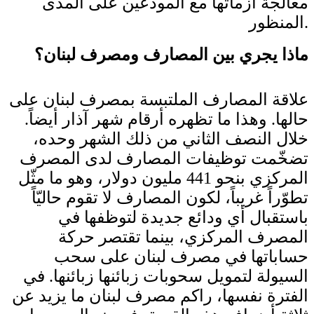
معالجة أزماتها مع المودعين على المدى
المنظور.
ماذا يجري بين المصارف ومصرف لبنان؟
علاقة المصارف الملتبسة بمصرف لبنان على
حالها. وهذا ما تظهره أرقام شهر آذار أيضاً.
خلال النصف الثاني من ذلك الشهر وحده،
تضخّمت توظيفات المصارف لدى المصرف
المركزي بنحو 441 مليون دولار، وهو ما مثّل
تطوّراً غريباً، لكون المصارف لا تقوم حاليّاً
باستقبال أي ودائع جديدة لتوظفها في
المصرف المركزي، بينما تقتصر حركة
حساباتها في مصرف لبنان على سحب
السيولة لتمويل سحوبات زبائنها زبائنها. في
الفترة نفسها، راكم مصرف لبنان ما يزيد عن