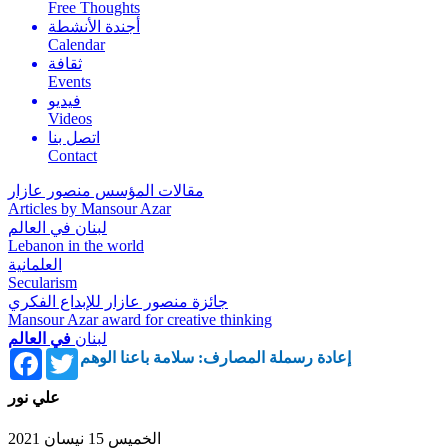
Free Thoughts
أجندة الأنشطة
Calendar
ثقافة
Events
فيديو
Videos
اتصل بنا
Contact
مقالات المؤسس منصور عازار
Articles by Mansour Azar
لبنان في العالم
Lebanon in the world
العلمانية
Secularism
جائزة منصور عازار للإبداع الفكري
Mansour Azar award for creative thinking
لبنان
في العالم
Facebook
Twitter
إعادة رسملة المصارف: سلامة باعنا الوهم
علي نور
الخميس 15 نيسان 2021