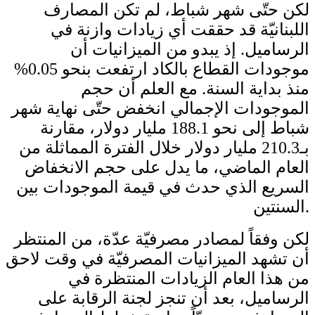
لكن حتّى شهر شباط، لم تكن المصارف
اللبنانيّة قد حققت أي زيادات وازنة في
الرساميل. إذ يبدو من الميزانيات أن
موجودات القطاع بالكاد ارتفعت بنحو 0.05%
منذ بداية السنة. مع العلم أن حجم
الموجودات الإجمالي انخفض حتّى نهاية شهر
شباط إلى نحو 188.1 مليار دولار، مقارنة
بـ210.3 مليار دولار خلال الفترة المماثلة من
العام الماضي، ما يدل على حجم الانخفاض
السريع الذي حدث في قيمة الموجودات بين
السنتين.
لكن وفقاً لمصادر مصرفيّة عدّة، من المنتظر
أن تشهد الميزانيات المصرفيّة في وقت لاحق
من هذا العام الزيادات المنتظرة في
الرساميل، بعد أن تنجز لجنة الرقابة على