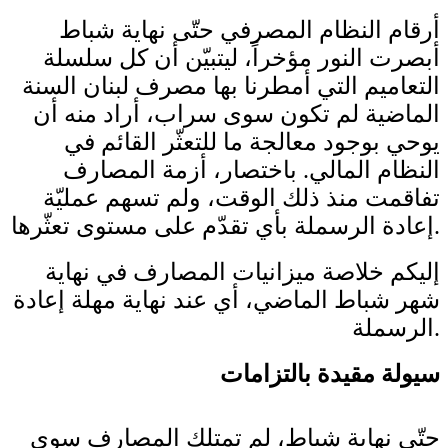
أرقام النظام المصرفي حتّى نهاية شباط
أبصرت النور مؤخراً، ليتبيّن أن كل سلسلة
التعاميم التي أمطرنا بها مصرف لبنان السنة
الماضية لم تكون سوى سراب، أراد منه أن
يوحي بوجود معالجة ما للتعثّر القائم في
النظام المالي. باختصار، أزمة المصارف
تفاقمت منذ ذلك الوقت، ولم تسهم عمليّة
إعادة الرسملة بأي تقدّم على مستوى تعثّرها.
إليكم خلاصة ميزانيات المصارف في نهاية
شهر شباط الماضي، أي عند نهاية مهلة إعادة
الرسملة.
سيولة مقيدة بالتزامات
حتّى نهاية شباط، لم تمتلك المصارف سوى