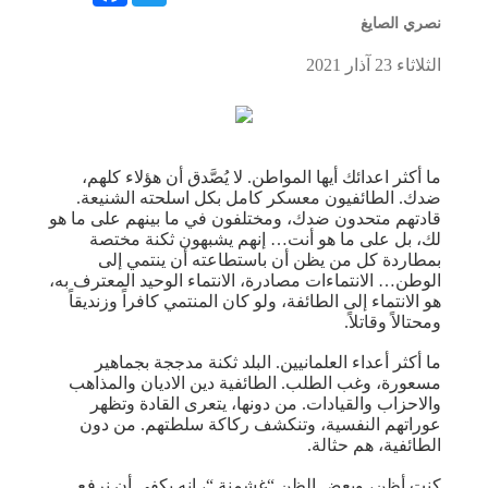
نصري الصايغ
الثلاثاء 23 آذار 2021
ما أكثر اعدائك أيها المواطن. لا يُصَّدق أن هؤلاء كلهم،
ضدك. الطائفيون معسكر كامل بكل اسلحته الشنيعة.
قادتهم متحدون ضدك، ومختلفون في ما بينهم على ما هو
لك، بل على ما هو أنت… إنهم يشبهون ثكنة مختصة
بمطاردة كل من يظن أن باستطاعته أن ينتمي إلى
الوطن… الانتماءات مصادرة، الانتماء الوحيد المعترف به،
هو الانتماء إلى الطائفة، ولو كان المنتمي كافراً وزنديقاً
ومحتالاً وقاتلاً.
ما أكثر أعداء العلمانيين. البلد ثكنة مدججة بجماهير
مسعورة، وغب الطلب. الطائفية دين الاديان والمذاهب
والاحزاب والقيادات. من دونها، يتعرى القادة وتظهر
عوراتهم النفسية، وتنكشف ركاكة سلطتهم. من دون
الطائفية، هم حثالة.
كنت أظن، وبعض الظن “غشمنة “، انه يكفي أن نرفع