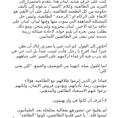
كنت على خرفٍ شديد. لبنان هذا، يتقدم باستمرار إلى
المزيد من الطائفية. وكلام “السيد”، بدعوته إلى تأليف
حكومة من كل الطغمة الطائفية، دليل على أن الأهم، هو
الابقاء على الركام او ” الرجمة ” الطائفية، وليس حل
المشكلة الشاهقة التي يموت منها وفيها لبنان. لبنان على
حافة نزاعه الاخير. لبنان ينحرونه ولم ينتحر، ومع ذلك.
بطلب ممن نحره أن يلتم حوله. لإعادة صياغة زريبة
جديدة. لمن تبقى من الطائفيين اللبنانيين.
أخلص إلى القول: كم انت غبي يا نصري. اياك أن تظن
خيراً. انما، افرح يا رجل. فأنت لست عبداً، بل انت حر، في
بلد يدرب فيه الزعماء ازلامهم على السير على جباههم.
انما للقول صلة. انتهينا من التوصيف والجمع. “كلن يعني
كلن”.
فماذا عن الذين ابرموا طلاقهم مع الطائفية. هؤلاء
مؤمنون، ربما، بأديانهم، ويؤدون فروض الايمان، ولكنهم
نزعوا عنهم الاستعباد الطائفي والمذهبي.
لا أعرف أن كانوا في وادٍ يهيمون.
لم يعلنوا عن حضورهم بفعالية مجلجلة بعد. العلمانيون
ليسوا قلة. ” يا خيي قلِّدوا الطائفيين، كونوا “الطائفة”