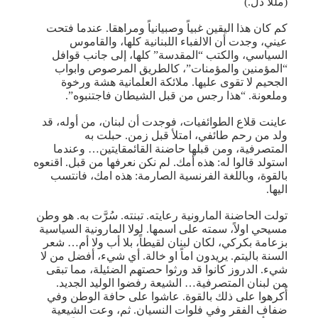
(مللا ذل.)
كم كان هذا اليقين غبياً وصبيانياً ومراهقا. عندما فتحت
عيني، وجدت أن الالفباء اللبنانية كلها، والقاموس
السياسي، والكتب “المقدسة” كلها، إلى جانب قوافل
“المؤمنين والمؤمنات”، كالطريق المرصوص وابواب
الجحيم لا تقوى عليها. ملائكة العلمانية هشة ورخوة
وملعونة. “هذا رجس من قبل الشيطان فاجتنبوه”.
عاينت قلاع الطوائفيات، فوجدت أن لبنان، من أوله، قد
ولد من رحم طائفي، امتلأ قبل زمن. حبلت به
المتصرفية، ومن قبلها حاضنة القائمقايتين… وعندما
استولد قالوا له: هذه أمك. لم نكن نعرفها من قبل. اقنعوه
بالقوة، وباللغة الفرنسية الصارمة: هذه امك، فانتسب
اليها.
تولت الحاضنة المارونية رعايته. تبنته. سُرَّت به. هو وطن
مسيحي اولاً، سمته على اسمها. لولا المارونية السياسية
بزعامة بكركي، لكان لبنان لقيطاً، بلا أب ولا أم… شعر
السنة باليتم. يريدون اماً او خالة. أي شيء، أفضل من لا
شيء. الدروز كانوا قد ورثوا حصتهم الضئيلة، مما تبقى
من لبنان المتصرفية… الشيعة رفضوا الوليد الجديد.
أُكرهوا على ذلك بالقوة. عاشوا على حافة الوطن وفي
ضفاف الفقر وفي فلوات النسيان. ثم، وعت الشيعية