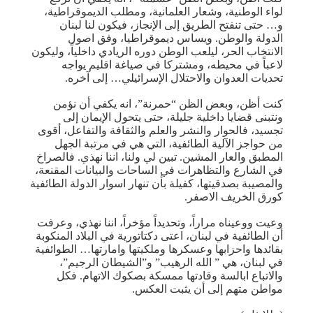
لواء الوطنية، وشعار العلمانية، ومطلب الديموقراطية،
و… حتى تنفتح الطريق إلى الإنجاز، فيكون لنا لبنان
الدولة والوطن. ويساس ديموقراطيا، وفق اصول
الانتخاب الحر، ليلعب الوطن دوره الريادي داخلياً، وليكون
لاعباً في محيطه، ومشتركا في صياغة اقليم يواجه
تحديات العدوان والاحتلال الإسرائيلي… إلى آخره.
كنت أظن، وبعض الظن “حمرنة”، انه يكفي أن نؤمن
ونتبنى قضايا داخلية جليلة، حتى يتحول الإيمان إلى
تجسيد، فالحوار والنشر والعلم والثقافة والتفاعل، أقوى
من حواجز الآلية الطائفية، التي هي في مرتبة الجهل
المطبق والعار المشين. تبين لي ولنا، اننا نهذي. فالصراخ
في الشارع والتظاهرات في الساحات والبيانات المقنعة،
والمصيبة بصدقيتها، كفيلة بأن تنهار اسوار الدولة الطائفية
كورق الخريف الاصفر.
وعيت ووعيناه مراراً، وتحديداً مؤخراً، اننا نهذي، وعرفت
أن الطائفية في لبنان، اعتى دكتاتورية في البلاد المنكوبة
بقائدها واحزابها وعسكرها وملكيتها وامارتها… الطوائفية
في لبنان، هي ” الله الرهيب” و”الشيطان الرجيم”،
والاتباع ابالسة وقادتها ممسكة بصكوك الاتهام. فكل
مواطن متهم إلى أن يثبت العكس.