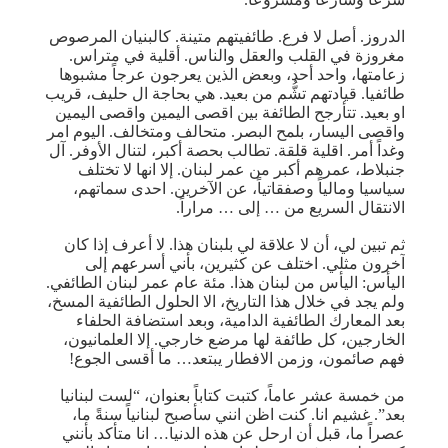
الدروز. أصل لا فرع. طائفيتهم متينة. كالبنيان المرصوص
مغروزة في القلب والعقل والناس. أقلية في متراس.
زعامتها، واحد أحد، وبعض الذين يعرجون عرجاً مشبوها
طائفيا. قيادتهم تشُّم من بعيد. هي بحاجة ال حليف، قريب
او بعيد. تتأرجح الطائفة بين اقصى اليمين واقصى اليمين
واقصى اليسار، بلمح البصر. متحالف ومتخالف. اليوم امر
وغداً أمر. اقلية قلقة. تطالب بحصة أكبر، لتنال الأوفر. آل
جنبلاط، عمرهم أكبر من عمر لبنان. إلا انها لا تختلف
سياسيا ومالياً وصفقاتياً، عن الآخرين. احدى سماتهم،
الانتقال السريع من … إلى … مراراً.
ثم تبين لي، أن لا علاقة لي بلبنان هذا. لا أعرف إذا كان
آخرون مثلي. اختلف عن كثيرين، بأني أسرعهم إلى
اليأس: اليأس من لبنان هذا. مئة عام عمر لبنان الطائفي.
ولم يجد في خلال هذا التاريخ، الا الحلول الطائفية المسخ،
بعد المعارك الطائفية الدامية، وبعد استضافة الحلفاء
الخارجين، كل طائفة لها مرضع خارجي. إلا العلمانيون،
فهم صائمون، وزمن الافطار يبتعد… ما أقسى الجوع!
من خمسة عشر عاماً، كتبت كتاباً بعنوان، “لست لبنانيا
بعد”. غشيم انا. كنت اظن انني سأصبح لبنانياً سنةً ما،
عصراً ما، قبل أن ارحل عن هذه الدنيا… انا متأكد بأنني