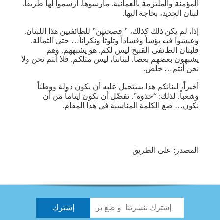
المؤمنة والملتزمة بالعمانية. مارسوها. ارسموا لها طريقاً.
لبنان الجديد، بحاجة اليها.
إذا، لم يكن ذلك كذلك، ” فصحتين” للطائفيين هذا اللبنان.
وعيشوا فيه بؤساً وفساداً وتلوثاً ونكراناً… حتى الثمالة.
فلبنان الطائفي القبيح ليس لكم. هو يشبههم. وهم
يشبهون بعضهم بعضاً. لبناننا، ليس مثلكم. فلا أنتم نحن ولا
نحن أنتم… خلص.
أخيراً، لبنانكم هذا يستحيل عليه أن يكون دولة ووطناً
وشعباً. لذلك: “خذوه”. نفضّل أن نكون ايتاماً من أن
نكون… ضع الكلمة المناسبة في هذا المقام.
المصدر: على الطريق