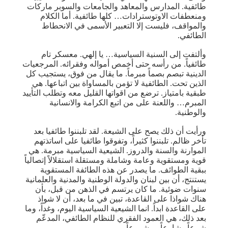
طائفية. المدارس والمعاهد والجامعات والسوبر ماركات
ومنعطفات الاوتوسترادات… كلها طائفية. أما الكلام
والمواقف، فليست إلا التعبير الأسمى في الانحطاط
الطائفي.
وألتفت إلى السنية السياسية… يا إلهي. معسكر تام
طائفياً. من رأسه حتى أخمص أمواله وفقرائه. المرجعيات
الدينية تبصم بصماً مبرماً. ما يقال من فوق، يستجيب كل
الذين تحت. الطائفية لا تؤمن بالمساواة بين اتباعها. هي
طبقية بامتياز. ترضع من اقواتها القليل معه وتطلب التأييد
المبرم… واللعنة على من اتبع الكرامة والانسانية
والوطنية.
ورأيت أن ذلك يصح على الشيعة. لقد تلبننوا طائفيا بعد
تأخر ظالم. تلبننوا كثيراً، وتفوقوا طائفيا على اساتذتهم
الموارنة والسنة والدروز. الشيعية السياسية مبرمة. هي
قوية ومستقوية وعامة وشاملة ومستقلة استقلالاً إتصالياً
ببقية الطوائف. ما يصدر عن هذه الطائفة المستقوية
يستنتج، أن بين لبنان والدولة الوطنية والمدنية والعلمانية
سنوات ضوئية. ما كان يرتسم في الذهن من قبل، بأن
هناك شواذا على القاعدة، تبين في ما بعد، أن لا شواذ
على القاعدة ابداً. انما الشيعية السياسية اليوم، وغداً، وما
بعد ذلك، هي العمود الفقري للنظام الطائفي، المدعّم
شرعاً وشارعاً ومشروعاً.