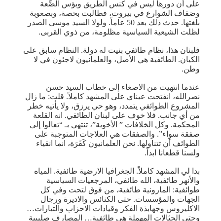
على أن دورها ليس في كنس الطريق وبؤس الضِّعة
وضفاف الشوارع في بيروت، فطالبت بحصة، وبصعوبة
بلغتها. حدث ذلك بعد 50 عاماً. ولولا السيد موسى الصدر
لظلت الشيعية السياسية مظلومة، من ذوي القربى.
فلبنان هذا، نظام طائفي بنيت له دولة. النظام سابق على
الكيان. الطائفية هي الأصل، والعلمانيون لاجئون في لا
وطن.
عندما انتهيت من الاصغاء إلى خطاب السيد حسن
نصرالله، انفتحت عيناي على المشهد كاملاً. قلت: ما زال
المشروع الطوائفي يتمدد، وهو حي يرزق، ولا يأتيه خطر
من أي جانب. فلا خوف على لبنان الطائفي. انه القلعة
المحكمة. وكل الخلافات ” الأخوية”، تنتهي بـ “تعالوا إلى
صفقة سواء”. والصفقات هي العلاجات المتوجبة على
الطوائف أن تتناولها. نحن العلمانيون كَفَرَة، انما انقياء
ولسنا قطعانا ابداً.
بدا لي المشهد كاملاً. الجغرافيا الارضية طائفية. المياه
والأنهر طائفية، الله طائفي، المرجعيات السياسية
طوائفية: المارونية طائفية، من فوق لتحت وفي كل
الجهات والمؤسسات. حتى الكنائس والاديرة ورجال
الاكليروس وجهابذة الفكر وقيادات الاحزاب والتيارات…
وحتى الحثالات المهملة هي طائفية… المصارف صليبية