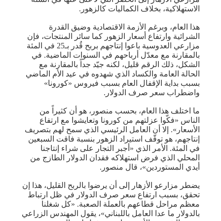
الاستهلاكية، بخلاف الكماليات كالزهور.
هذا العام، وبرغم الأزمة الاقتصادية وضيق القدرة
الشرائية وارتفاع أسعار الزهور كما سائر المنتجات، فإن
مزارعي العدوسية باعوا إنتاجهم بربح قُدر بـ25 في المئة
بالمقارنة مع معدّل أرباحهم في السنوات الماضية. في
الشكل، ذلك الرقم قليل، لكنه جيّد جداً بالمقارنة مع
الحالة العامة والكساد الذي شهدوه في عيد الأم الماضي
بسبب بداية الإقفال العام بسبب فيروس «كورونا»
واضطراب سعر صرف الدولار.
ما اختلف هذا العام، بحسب منصور، هو أن كثيراً من
الناس «فكّوا عزلتهم من كورونا وتعايشوا مع ارتفاع
الأسعار». إلا أن العامل الرئيسي الذي سمح لهم بتصريف
إنتاجهم، هو توقّف استيراد الزهور بنسبة فاقت السبعين
في المئة. الأمر الذي «أجبر التجار على شراء إنتاجنا
المحلي الذي فرض استهلاكه فقدان الدولار الطازج من
أيدي المستوردين»، قال منصور.
يضطر مزارعو الأزهار إلى أن يرضوا بالربح القليل، هذا إن
تحقق، بسبب ارتفاع سعر صرف الدولار في ظل ارتباط
معظم مراحل قطاعهم بالعملة الصعبة. «كل شغلنا
بالدولار ما عدا العامل باللبناني»، يقول المهندس الزراعي