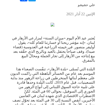
علي حشيشو
الإثنين 22 آذار 2021
يُعتبر عيد الأم اليوم «ميزان السنة» لمزارعي الأزهار في
لبنان. «إنه مؤشر ربحنا أو خسارتنا للعام كله»، يقول
أوليفر منصور. في خيمته الزراعية في العدوسية (قضاء
صيدا)، وقف صباحاً يحتفل بالعيد وبالربح الذي حقّقه بعد
بيع إنتاجه من الأزهار إلى تجار الجملة ومحالّ البيع
بالمفرق.
البلدة التي تُسمّى «بلدة الأزهار»، تنفّست الصعداء هذا
الموسم بعد عام من الخسائر الباهظة التي راكمت الديون
على معظم أبنائها المنخرطين في زراعة الزهور منذ بداية
التسعينيات. قبل عام 2019، كانت البلدة وحدها قادرة
على تلبية حاجة السوق اللبناني إلى أنواع الزهور من
الجوري إلى السوفيل، بحوالى 60 في المئة. لكنّ
الاضطراب الاقتصادي الذي شهده لبنان في العامين
الأخيرين، أنقص النسبة إلى 30 في المئة بعد تحوّل نصف
مزارعي الأزهار إلى الخُضر التي لا غنى عنها في السلة