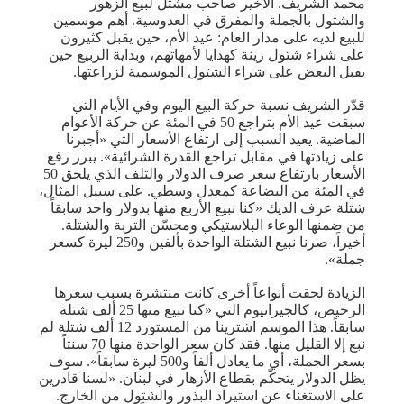
محمد الشريف. الأخير صاحب مشتل لبيع الزهور
والشتول بالجملة والمفرق في العدوسية. أهم موسمين
للبيع لديه على مدار العام: عيد الأم، حين يقبل كثيرون
على شراء شتول زينة كهدايا لأمهاتهم، وبداية الربيع حين
يقبل البعض على شراء الشتول الموسمية لزراعتها.
قدّر الشريف نسبة حركة البيع اليوم وفي الأيام التي
سبقت عيد الأم بتراجع 50 في المئة عن حركة الأعوام
الماضية. يعيد السبب إلى ارتفاع الأسعار التي «أجبرنا
على زيادتها في مقابل تراجع القدرة الشرائية». يبرر رفع
الأسعار بارتفاع سعر صرف الدولار والتلف الذي يلحق 50
في المئة من البضاعة كمعدل وسطي. على سبيل المثال،
شتلة عرف الديك «كنا نبيع الأربع منها بدولار واحد سابقاً
من ضمنها الوعاء البلاستيكي ومحسّن التربة والشتلة.
أخيراً، صرنا نبيع الشتلة الواحدة بألفين و250 ليرة كسعر
جملة».
الزيادة لحقت أنواعاً أخرى كانت منتشرة بسبب سعرها
الرخيص، كالجيرانيوم التي «كنا نبيع منها 25 ألف شتلة
سابقاً. هذا الموسم اشترينا من المستورد 12 ألف شتلة لم
نبع إلا القليل منها. فقد كان سعر الواحدة منها 70 سنتاً
بسعر الجملة، أي ما يعادل ألفاً و500 ليرة سابقاً». سوف
يظل الدولار يتحكّم بقطاع الأزهار في لبنان. «لسنا قادرين
على الاستغناء عن استيراد البذور والشتول من الخارج.