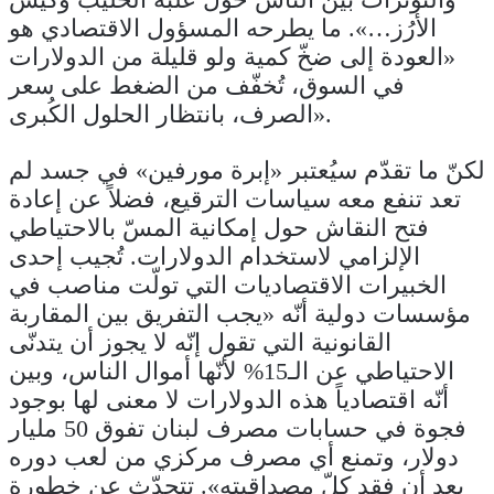
الأرُز…». ما يطرحه المسؤول الاقتصادي هو
«العودة إلى ضخّ كمية ولو قليلة من الدولارات
في السوق، تُخفّف من الضغط على سعر
الصرف، بانتظار الحلول الكُبرى».
لكنّ ما تقدّم سيُعتبر «إبرة مورفين» في جسد لم
تعد تنفع معه سياسات الترقيع، فضلاً عن إعادة
فتح النقاش حول إمكانية المسّ بالاحتياطي
الإلزامي لاستخدام الدولارات. تُجيب إحدى
الخبيرات الاقتصاديات التي تولّت مناصب في
مؤسسات دولية أنّه «يجب التفريق بين المقاربة
القانونية التي تقول إنّه لا يجوز أن يتدنّى
الاحتياطي عن الـ15% لأنّها أموال الناس، وبين
أنّه اقتصادياً هذه الدولارات لا معنى لها بوجود
فجوة في حسابات مصرف لبنان تفوق 50 مليار
دولار، وتمنع أي مصرف مركزي من لعب دوره
بعد أن فقد كلّ مصداقيته». تتحدّث عن خطورة