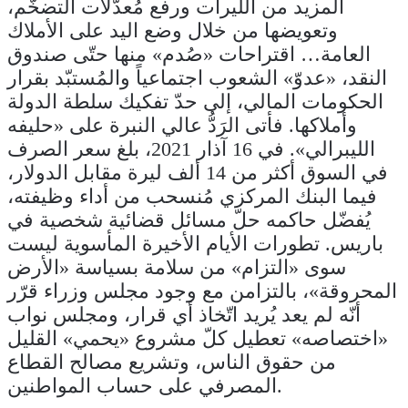
المزيد من الليرات ورفع مُعدّلات التضخّم،
وتعويضها من خلال وضع اليد على الأملاك
العامة… اقتراحات «صُدم» منها حتّى صندوق
النقد، «عدوّ» الشعوب اجتماعياً والمُستبّد بقرار
الحكومات المالي، إلى حدّ تفكيك سلطة الدولة
وأملاكها. فأتى الرَدُّ عالي النبرة على «حليفه
الليبرالي». في 16 آذار 2021، بلغ سعر الصرف
في السوق أكثر من 14 ألف ليرة مقابل الدولار،
فيما البنك المركزي مُنسحب من أداء وظيفته،
يُفضّل حاكمه حلّ مسائل قضائية شخصية في
باريس. تطورات الأيام الأخيرة المأسوية ليست
سوى «التزام» من سلامة بسياسة «الأرض
المحروقة»، بالتزامن مع وجود مجلس وزراء قرّر
أنّه لم يعد يُريد اتّخاذ أي قرار، ومجلس نواب
«اختصاصه» تعطيل كلّ مشروع «يحمي» القليل
من حقوق الناس، وتشريع مصالح القطاع
المصرفي على حساب المواطنين.