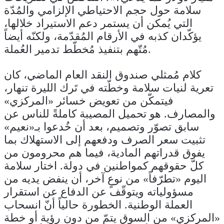
سلامة حول حجم الاحتياطي الإلزامي والمُدّة
التي يُمكن أن يستمر دعم الاستيراد خلالها،
يؤكّدان كذبه في الأرقام المُقدّمة، ولكنّه أيضاً
مُتّهم بتنفيذ مُخطّط تدمير العُملة.
كلام مُمثلي صندوق النقد العام الماضي، كان
تعرية لنيات سلامة وخطّته في تَرك الليرة تنهار،
فيتمكّن من تعويض خسائر «المركزي»
والمصارف. هو تحميل المصيبة كاملةً للناس عن
سابق تصوّر وتصميم، بعد أن خُدعوا بـ«نعيم»
تثبيت سعر الصرف ودفعهم إلى الاستهلاك بما
يفوق قدراتهم المادية، فيما هم محرومون من
كلّ حقوقهم كمواطنين في دولة. اختار سلامة
اليوم «تطرّفاً» من نوعٍ آخر، أن ينفض يديه من
مسؤولياته ويتوقّف عن الدفاع عن استقرار
العملة الوطنية. الخطورة حالياً أنّ انسحاب
«المركزي» من السوق يتمّ من دون رؤية أو خطة