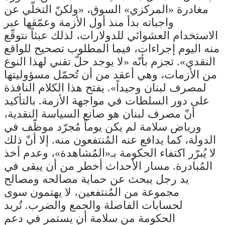
مغادرة «المركزي» السوق، «ولكنّ التخلّي عن
واجباته بدأ منذ أول الأزمة وعمّقها عبر
الاستخدام العشوائي للدولارات، لذلك عبثاً نتوقّع
منه اليوم إجراءات، فيما المطلوب تصحيح للواقع
النقدي». تجزم بأنّه «لا يوجد حلّ تقني لهذا النوع
من الأزمات، وهي أعقد من أن تُحمّل مسؤوليتها
لمصرف لبنان وحيداً». يفتح هذا الكلام النافذة
على دور السلطات في مواجهة الأزمة. بالتأكيد
أنّ مصرف لبنان هو صانع السياسة النقدية،
ورياض سلامة لم يكن يوماً مُجرّد موظّف في
الدولة، كما يدافع عنه المُنتفعون منه. إلا أنّ ذلك
لا يُبرّر اكتفاء الحكومة بـ«المُشاهدة»، وعدم أخذ
المُبادرة. مسار الأحداث أخطر من أن يبقى في
يد رجل يبحث عن حماية مصالحه ومصالح
مجموعة من المُنتفعين، لا يهتمون سوى
لحسابات الفاصلة والجمع والضرب. تُريد
الحكومة من سلامة أن يستمر في دعم