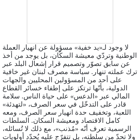
لا وجود لـ«يد خفية» مسؤولة عن انهيار العملة
الوطنية وتردّي معيشة السكّان، بل يوجد من أخذ
عن سابق تصوّر وتصميم قرار إشعال البلد عبر
ترك عملته تنهار. سياسة مصرف لبنان غير خافية
على أحد من المسؤولين المحليين والجهات
الدولية، بأنّها ترتكز على إطفاء خسائر القطاع
المالي عبر «الدعس» على حياة الناس. سلامة
قادر على التدخّل في سعر الصرف، «لتهدئة»
اللعبة، وتخفيف حدة انهيار سعر الصرف، ومعه
كامل الاقتصاد ومعيشة السكان. السلطات
الرسمية تعرف أنّه «مُذنب»، مع ذلك لا تُسائله،
ولا تحدّ من سلطته، بل تتفرّج عليه يُحدّد أولويات