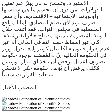
الاستيراد، وتسمح له بأن يبتزّ عبر تقنين
الدولارات، من دون أن تحسم ما هي سياستها
وأولوياتها الاجتماعية – الاقتصادية، وأي سعر
صرف تريد لأي نظام اقتصادي. أما المواقع
المفصلية في مجلس النواب، فقد أثبتت خلال
السنة المُنصرمة تأمينها مصالح «الأوليغارشية»،
أكان عبر إسقاط خطة التعافي المالي أم عبر
عدم إقرار قانون «الكابيتال كونترول». يقول وزير
في الحكومة الحالية إنّ «المُعضلة بوجود حكومة
تصريف أعمال ترفض أن تتخذ أي قرار، ورئيس
مُكلّف يرفض أن يُؤلف حكومة حتّى لا تتحمّل
تبعات القرارات شعبياً».
المصدر: الأخبار