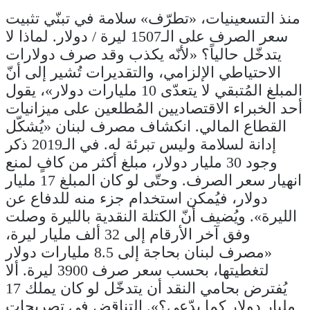
منذ التسعينيات، «تطرّف» سلامة في تبنّي تثبيت
سعر الصرف على الـ1507 ليرة / دولار. لماذا لا
يتدخّل حالياً؟ «لأنّه يكذب وقد صرف دولارات
الاحتياطي الإلزامي، والتقديرات تُشير إلى أنّ
المبلغ المُتبقي لا يتعدّى 10 مليارات دولار»، يقول
أحد الخبراء الاقتصاديين المُطلعين على ميزانيات
القطاع المالي. انكشاف مصرف لبنان «يُشكّل
إدانة لسلامة وليس تبرئة له. في الـ2019 ذكر
وجود 30 مليار دولار، مبلغ أكثر من كافٍ لمنع
انهيار سعر الصرف. وحتّى لو كان المبلغ 17 مليار
دولار، فيُمكن استخدام جزء منه للدفاع عن
الليرة». ويُضيف أنّ الكتلة النقدية بالليرة وصلت
وفق آخر الأرقام إلى 32 ألف مليار ليرة،
«مصرف لبنان بحاجة إلى 8.5 مليارات دولار
لتغطيتها، بحسب سعر صرف 3900 ليرة. ألا
يُفترض بحامي النقد أن يتدخّل لو كان يملك 17
مليار دولار كما يدّعي؟». التناقض في تصريحات