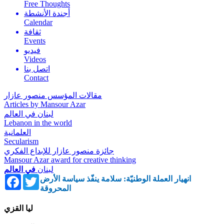
Free Thoughts
أجندة الأنشطة
Calendar
ثقافة
Events
فيديو
Videos
اتصل بنا
Contact
مقالات المؤسس منصور عازار
Articles by Mansour Azar
لبنان في العالم
Lebanon in the world
العلمانية
Secularism
جائزة منصور عازار للإبداع الفكري
Mansour Azar award for creative thinking
لبنان
في العالم
Facebook
Twitter
انهيار العملة الوطنيّة: سلامة ينفّذ سياسة الأرض
المحروقة
ليا القزي