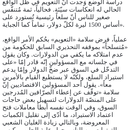
دراسة الوضع وَجدت أنّ التعويم في ظلّ الواقع
الحالي له انعكاسات سيّئة. فحالياً، ثمة مُتنفّس
صغير للناس أنّ سلعاً رئيسية تُستورد على
أساس 1500 ليرة لكلّ دولار، تماماً كما الجباية».
عملياً، فرض سلامة «التعويم» بحُكم الأمر الواقع،
«مُتسلحاً» بموقفه التحذيري السابق للحكومة من
عدم امتلاكه ما يكفي من الدولارات. وكان يقول
في جلساته مع المسؤولين إنّه قادر إمّا «على
التدخّل في السوق عبر ضخّ الدولار وإمّا يدعم
استيراد السلع، ولكنّه لا يستطيع القيام بالأمرين
معاً». يقول أحد المسؤولين الاقتصاديين إنّ
سلامة «توقّف عن إعطاء الصرّافين المُدرجين
على المنصّة الدولارات لتسهيل بعض حاجات
السوق، وفي الوقت نفسه أبطأ معاملات فتح
اعتماد الاستيراد، ما أدّى إلى تقليل الكميات
المعروضة، وبالتالي زيادة الغليان الشعبي
والتوترات بين الناس حول علبة الحليب وكيس