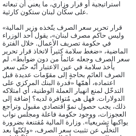
استراتيجية أو قرار وزاري، ما يعني أن تبعاته
على سكّان لبنان ستكون كارثية.
«قرار تحرير سعر الصرف يتّخذه وزير المالية
وليس حاكم مصرف لبنان»، يقول أحد الوزراء
في حكومة تصريف الأعمال. خلال الفترة
الماضية، «ضغط سلامة كثيراً لاتخاذ قرار تحرير
سعر الصرف وجعله عائماً من دون ضوابط». لم
يأخذ سلامة في عين الاعتبار أنّه حتّى سعر
الصرف العائم بحاجةٍ إلى مقوّمات عديدة قبل
اعتماده، أهمّها «قدرة البنك المركزي على
التدخّل لمنع انهيار العملة الوطنية، أي امتلاكه
الدولارات. فهل هي مُتوافرة لديه؟ إضافة إلى
ذلك، يجب حصول نموّ اقتصادي مقبول وتراجع
العجوزات، ووجود حكومة فاعلة ومجلس نواب
يواكبها تشريعياً». وزارة المالية مُقتنعة بضرورة
التخلّي عن تثبيت سعر الصرف، «ولكنّها بعد