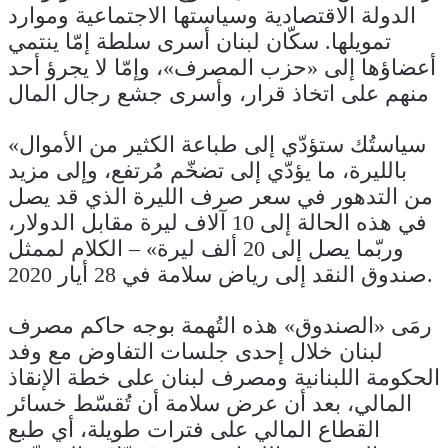
الدولة الاقتصادية وسياستها الاجتماعية وموارد
تمويلها. سكّان لبنان أسرى سلطة إمّا ينتمي
أعضاؤها إلى «حزب المصرف»، وإمّا لا يجرؤ أحد
منهم على اتخاذ قرار، وأسرى جشع رجال المال
«سياستُك ستؤدّي إلى طباعة الكثير من الأموال
بالليرة، ما يؤدّي إلى تضخّم مُرتفع، وإلى مزيد
من التدهور في سعر صرف الليرة الذي قد يصل
في هذه الحالة إلى 10 آلاف ليرة مقابل الدولار،
وربّما يصل إلى 20 ألف ليرة» – الكلام لممثل
صندوق النقد إلى رياض سلامة في 28 أيار 2020.
رمَى «الصندوق» هذه التُهمة بوجه حاكم مصرف
لبنان خلال إحدى جلسات التفاوض مع وفد
الحكومة اللبنانية ومصرف لبنان على خطة الإنقاذ
المالي، بعد أن عرض سلامة أن تُقسّط خسائر
القطاع المالي على فترات طويلة، أي طبع