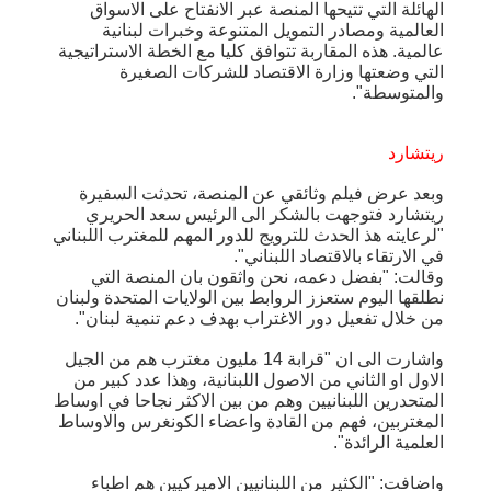
الهائلة التي تتيحها المنصة عبر الانفتاح على الاسواق
العالمية ومصادر التمويل المتنوعة وخبرات لبنانية
عالمية. هذه المقاربة تتوافق كليا مع الخطة الاستراتيجية
التي وضعتها وزارة الاقتصاد للشركات الصغيرة
والمتوسطة".
ريتشارد
وبعد عرض فيلم وثائقي عن المنصة، تحدثت السفيرة
ريتشارد فتوجهت بالشكر الى الرئيس سعد الحريري
"لرعايته هذ الحدث للترويج للدور المهم للمغترب اللبناني
في الارتقاء بالاقتصاد اللبناني".
وقالت: "بفضل دعمه، نحن واثقون بان المنصة التي
نطلقها اليوم ستعزز الروابط بين الولايات المتحدة ولبنان
من خلال تفعيل دور الاغتراب بهدف دعم تنمية لبنان".
واشارت الى ان "قرابة 14 مليون مغترب هم من الجيل
الاول او الثاني من الاصول اللبنانية، وهذا عدد كبير من
المتحدرين اللبنانيين وهم من بين الاكثر نجاحا في اوساط
المغتربين، فهم من القادة واعضاء الكونغرس والاوساط
العلمية الرائدة".
واضافت: "الكثير من اللبنانيين الاميركيين هم اطباء