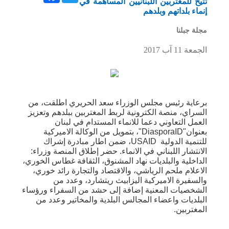
تتيح للمغتربين اللبنانيين المساهمة في
إنماء بلداتهم وبلدهم
مجلة جبلنا
الجمعة 11 آب 2017
برعاية رئيس مجلس الوزراء سعد الحريري اطلقت، من
السراي، منصة الكترونية لربط المغتربين ببلدهم وتعزيز
العمل التعاوني دعما للانماء المستدام في لبنان
بعنوان"DiasporaID"، بتمويل من الوكالة الاميركية
للتنمية الدولية USAID، ضمن اطار مبادرة إشراك
الانتشار اللبناني في الانماء. حضر إطلاق المنصة وزراء:
الداخلية والبلديات نهاد المشنوق، الثقافة غطاس الخوري،
الاعلام ملحم الرياشي، والاقتصاد والتجارة رائد خوري،
والسفيرة الاميركية اليزابيث ريتشارد، وعدد من
الشخصيات المعنية إضافة إلى حشد من السفراء ورؤساء
البلديات واعضاء المجالس البلدية والمخاتير وعدد من
المغتربين.