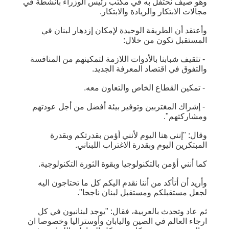
وهو صيف نحتفل به في مكتب رئيس الوزراء بأنشطة في
مجالات الابتكار والريادة والابتكار.
وأعتقد أن الطريقة الوحيدة لإمكان إزدهار لبنان في
المستقبل تكون من خلال:
- تثقيف شبابنا بالأدوات اللازمة لتمكينهم من المنافسة
والتفوق في اقتصاد المعرفة الجديد.
- تمكين القطاع الخاص والتعاون معه.
- إشراك المغتربين وتوفير بيئة أفضل من أجل عودتهم
ومشاركتهم".
وقال: "إنني هنا اليوم لأنني أؤمن بقدرتكم وبقدرة
المبتكرين اليوم وبقدرة الاغتراب اللبناني.
كما أنني أؤمن بالتكنولوجيا وبقوة الثورة التكنولوجية.
وأريد أن أتأكد من أننا نقدم اليكم كل ما تحتاجون اليه
لجعل مستقبلكم ومستقبل لبنان ناجحا".
ثم عاد وتحدث بالعربية، فقال: "يوجد لبنانيون في كل
ارجاء العالم في الصين واليابان وأوستراليا وخصوصا ان