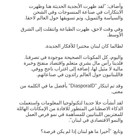
وأضاف: "لقد ظهرت الأبجدية الحديثة هنا وظهرت
الابتكارات في صناعة المنسوجات وفي الشحن
والسياسة والتمويل، وتم تسويقها حول العالم لاحقا.
وفي وقت لاحق، ظهرت الطباعة وانتقلت إلى الشرق
الأوسط.
لطالما كان لبنان مختبرا للأفكار الجديدة.
واليوم، كل المكونات الصحيحة موجودة في تصرفنا.
فلدينا رأس مال بشري متعلم واقتصاد منفتح وخبرة
مالية لا مثيل لها، إضافة إلى اغتراب ناجح ووفي.
فاللبنانيون حول العالم رائدون في صناعاتهم.
وقد تم ابتكار "DiasporaID" بأفضل ما في الكلمة من
معنى.
لقد أنشأت حلا جديدا لتكنولوجيا المعلومات واستعملت
الذكاء الاصطناعي المتطور للافادة من الإمكانات الهائلة
للمغتربين اللبنانيين للمساهمة في نمو فرص العمل
والنمو الاقتصادي في لبنان".
وتابع: "أخيرا ما هو لبنان إذا لم يكن فرصة؟