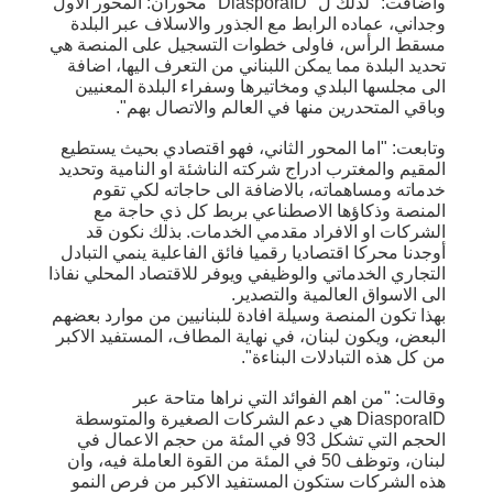
وأضافت: "لذلك ل "DiasporaID" محوران: المحور الاول
وجداني، عماده الرابط مع الجذور والاسلاف عبر البلدة
مسقط الرأس، فاولى خطوات التسجيل على المنصة هي
تحديد البلدة مما يمكن اللبناني من التعرف اليها، اضافة
الى مجلسها البلدي ومخاتيرها وسفراء البلدة المعنيين
وباقي المتحدرين منها في العالم والاتصال بهم".
وتابعت: "اما المحور الثاني، فهو اقتصادي بحيث يستطيع
المقيم والمغترب ادراج شركته الناشئة او النامية وتحديد
خدماته ومساهماته، بالاضافة الى حاجاته لكي تقوم
المنصة وذكاؤها الاصطناعي بربط كل ذي حاجة مع
الشركات او الافراد مقدمي الخدمات. بذلك نكون قد
أوجدنا محركا اقتصاديا رقميا فائق الفاعلية ينمي التبادل
التجاري الخدماتي والوظيفي ويوفر للاقتصاد المحلي نفاذا
الى الاسواق العالمية والتصدير.
بهذا تكون المنصة وسيلة افادة للبنانيين من موارد بعضهم
البعض، ويكون لبنان، في نهاية المطاف، المستفيد الاكبر
من كل هذه التبادلات البناءة".
وقالت: "من اهم الفوائد التي نراها متاحة عبر
DiasporaID هي دعم الشركات الصغيرة والمتوسطة
الحجم التي تشكل 93 في المئة من حجم الاعمال في
لبنان، وتوظف 50 في المئة من القوة العاملة فيه، وان
هذه الشركات ستكون المستفيد الاكبر من فرص النمو