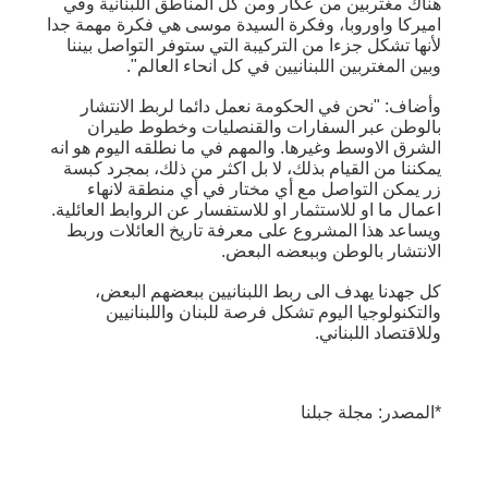
هناك مغتربين من عكار ومن كل المناطق اللبنانية وفي
اميركا واوروبا، وفكرة السيدة موسى هي فكرة مهمة جدا
لأنها تشكل جزءا من التركيبة التي ستوفر التواصل بيننا
وبين المغتربين اللبنانيين في كل انحاء العالم".
وأضاف: "نحن في الحكومة نعمل دائما لربط الانتشار
بالوطن عبر السفارات والقنصليات وخطوط طيران
الشرق الاوسط وغيرها. والمهم في ما نطلقه اليوم هو انه
يمكننا من القيام بذلك، لا بل اكثر من ذلك، بمجرد كبسة
زر يمكن التواصل مع أي مختار في أي منطقة لانهاء
اعمال ما او للاستثمار او للاستفسار عن الروابط العائلية.
ويساعد هذا المشروع على معرفة تاريخ العائلات وربط
الانتشار بالوطن وببعضه البعض.
كل جهدنا يهدف الى ربط اللبنانيين ببعضهم البعض،
والتكنولوجيا اليوم تشكل فرصة للبنان واللبنانيين
وللاقتصاد اللبناني.
*المصدر: مجلة جبلنا