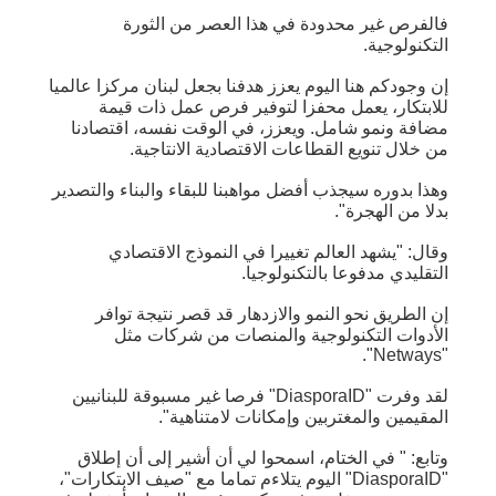
فالفرص غير محدودة في هذا العصر من الثورة
التكنولوجية.
إن وجودكم هنا اليوم يعزز هدفنا بجعل لبنان مركزا عالميا
للابتكار، يعمل محفزا لتوفير فرص عمل ذات قيمة
مضافة ونمو شامل. ويعزز، في الوقت نفسه، اقتصادنا
من خلال تنويع القطاعات الاقتصادية الانتاجية.
وهذا بدوره سيجذب أفضل مواهبنا للبقاء والبناء والتصدير
بدلا من الهجرة".
وقال: "يشهد العالم تغييرا في النموذج الاقتصادي
التقليدي مدفوعا بالتكنولوجيا.
إن الطريق نحو النمو والازدهار قد قصر نتيجة توافر
الأدوات التكنولوجية والمنصات من شركات مثل
"Netways".
لقد وفرت "DiasporaID" فرصا غير مسبوقة للبنانيين
المقيمين والمغتربين وإمكانات لامتناهية".
وتابع: " في الختام، اسمحوا لي أن أشير إلى أن إطلاق
"DiasporaID" اليوم يتلاءم تماما مع "صيف الابتكارات"،