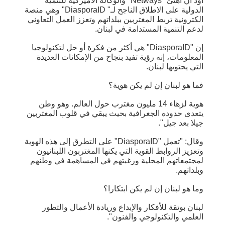
أود أن أهنئ "Netways" والوكالة الأميركية للتنمية
الدولية على الاطلاق الناجح لـ" DiasporaID" وهي منصة
الكترونية تربط المغتربين ببلداتهم وتعزز العمل التعاوني
لدعم التنمية المستدامة في لبنان.
إن "DiasporaID" هي أكثر من فكرة أو حل لتكنولوجيا
المعلومات، إنه رؤية تفيد بنجاح من الإمكانات العديدة
التي يحتويها لبنان.
فما هو لبنان إن لم يكن هوية؟
هوية لزهاء 14 مليون مغترب حول العالم. وهو وطن
يتعدى حدوده الجغرافية بحيث يبقي في قلوب المغتربين
جيلا بعد جيل".
وقال: "تعمل "DiasporaID" على التطرق إلى هذه الهوية
وتعزيز الروابط القوية التي يكنها المغتربون اللبنانيون
لمجتمعاتهم المحلية ورغبتهم في المساهمة في وطنهم
وبلداتهم.
وما هو لبنان إن لم يكن ابتكارا؟
لبنان بوتقة للأفكار والإبداع وريادة الأعمال والتطور
العلمي والتكنولوجي والفنون".