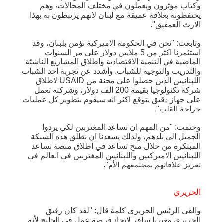
وكتاب مؤثرون ويعملون في مختلف المجالات، وهم
يحتفظونه بعلاقة عميقة مع لبنان لانهم يرتبطون به بهذا
الارث العمقيق".
وتابعت: "نحن في الحكومة الاميركية نؤمن بلبنان، وقد
استثمرنا اكثر من 5 ملايين دولار على مر السنوات
الماضية في التنمية الاقتصادية واطلاق المشاريع الناشئة
والتدريب والتوجيه للشباب. وأشدد عن تجربة احد الشباب
اللبنانيين الذين حصلوا على محنة من USAID لاطلاق
شركة تكنولوجيا بقيمة 200 الف دولار، وشركته تعمل
على جهاز دقيق يتوقع اكثر انه سيقوم بتطوير كل عمليات
جراحة القلب".
وختمت: "من المهم ان نساعد المغتربين لكي يردوا
الجميل الى بلدهم، ولذلك يسعدنا ان نطلق هذه الشبكة
المبتكرة من خلال منح تساعد في اطلاق منصة تساعد
اللبنانيين الاميركيين واللبنانيين المغتربين في العالم في
تعزيز علاقاتهم بمجتمعهم الأم".
الحريري
والقى الرئيس الحريري كلمة قال: "لقد كان رفيق
الحريري مغتربا سافر لايجاد فرصة عمل في الخليج لأنه