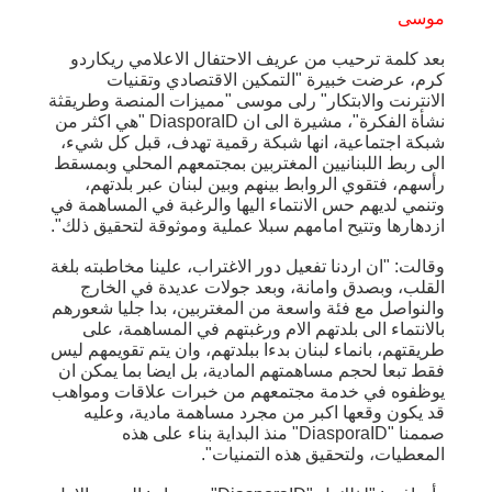
موسى
بعد كلمة ترحيب من عريف الاحتفال الاعلامي ريكاردو
كرم، عرضت خبيرة "التمكين الاقتصادي وتقنيات
الانترنت والابتكار" رلى موسى "مميزات المنصة وطريقثة
نشأة الفكرة"، مشيرة الى ان DiasporaID "هي اكثر من
شبكة اجتماعية، انها شبكة رقمية تهدف، قبل كل شيء،
الى ربط اللبنانيين المغتربين بمجتمعهم المحلي وبمسقط
رأسهم، فتقوي الروابط بينهم وبين لبنان عبر بلدتهم،
وتنمي لديهم حس الانتماء اليها والرغبة في المساهمة في
ازدهارها وتتيح امامهم سبلا عملية وموثوقة لتحقيق ذلك".
وقالت: "ان اردنا تفعيل دور الاغتراب، علينا مخاطبته بلغة
القلب، وبصدق وامانة، وبعد جولات عديدة في الخارج
والنواصل مع فئة واسعة من المغتربين، بدا جليا شعورهم
بالانتماء الى بلدتهم الام ورغبتهم في المساهمة، على
طريقتهم، بانماء لبنان بدءا ببلدتهم، وان يتم تقويمهم ليس
فقط تبعا لحجم مساهمتهم المادية، بل ايضا بما يمكن ان
يوظفوه في خدمة مجتمعهم من خبرات علاقات ومواهب
قد يكون وقعها اكبر من مجرد مساهمة مادية، وعليه
صممنا "DiasporaID" منذ البداية بناء على هذه
المعطيات، ولتحقيق هذه التمنيات".