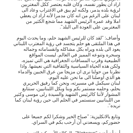
اراد ان يطور نفسه، وكان قلبه يعتصر ككل المغتربين
لرؤية بلده يدمر، ولكنه لم يبق في الاغتراب وعاد الى
لبنان على الرغم من انه كان مدمرا لأنه اراد ان يعطي
املا وقد عمره الرئيس الشهيد مما شجع الكثير من
المغتربين على العودة الى البلد".
وأضاف: "لقد كان للرئيس الشهيد حلم، وما يحدث اليوم
في هذا الملتقى هو حلم يتجسد في رؤية المغترب اللبناني
يعود الى بلده ويراه بكل مشاكله وانقساماته وجماله
وسحره وتنوعه المميز في العالم. ليست المواقع
الطبيعية وقرب المسافات الجغرافية هي التي تميزه،
ولكن هذه الحياة السياسية والثقافية التي نعيشها. واذا
نظرنا من حولنا نرى ان مزيجا من عرق الجبين والدماء
هو الذي اوصلنا الى ما نحن عليه اليوم.
لبنان سيكمل في مسيرته، ونحن كما رفيق الحريري
يحلم، وحلمه مستمر بكم وبنا وبكل اللبنانيين، سنتابع
المشوار لأننا كالرئيس الشهيد والسيدة رلى موسى وكثير
من اللبنانيين سنستمر في الحلم الى حين رؤية لبنان كما
نريده".
وتابع بالانكليزية: "صباح الخير وشكرا لكم جميعا على
حضوركم، ويسعدني أن أرحب بكم في السراي.