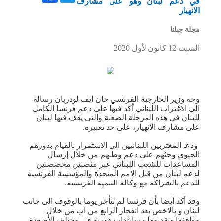
في دعم لبنان وهو على مشارف
الانهيار
مجلة جبلنا
السبت 12 كانون لأول 2020
وجه وزير الخارجية الفرنسي جان ايف لودريان رسالة
الى الاغتراب اللبناني أكد فيها على دعم فرنسا الكامل
للبنان في هذه المرحلة الصعبة والتي يقف فيها لبنان
على مشارف الانهيار، على حد تعبيره.
ودعا المغتربين اللبنانيين الى الاستمرار بالقيام بدورهم
الحيوي وحثهم على دعم وطنهم من خلال إرسال
المساعدات للشعب اللبناني عبر منصتين مخصصتين
لدعم لبنان من قبل الامم المتحدة والمؤسسة الفرنسية
للدعم بالشراكة مع وكالة التنمية الفرنسية.
وقد أكد أيضا بأن فرنسا لم تتأخر يوما بالوقوف الى جانب
لبنان و بالاخص بعد انفجار الرابع من آب من خلال
مواقفها وتقديمها مساعدات فورية في مختلف الأصعدة