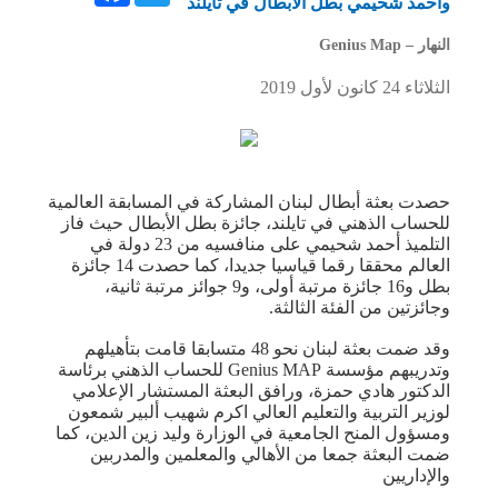
وأحمد شحيمي بطل الأبطال في تايلند
النهار – Genius Map
الثلاثاء 24 كانون لأول 2019
حصدت بعثة أبطال لبنان المشاركة في المسابقة العالمية
للحساب الذهني في تايلند، جائزة بطل الأبطال حيث فاز
التلميذ أحمد شحيمي على منافسيه من 23 دولة في
العالم محققا رقما قياسيا جديدا، كما حصدت 14 جائزة
بطل و16 جائزة مرتبة أولى، و9 جوائز مرتبة ثانية،
وجائزتين من الفئة الثالثة.
وقد ضمت بعثة لبنان نحو 48 متسابقا قامت بتأهيلهم
وتدريبهم مؤسسة Genius MAP للحساب الذهني برئاسة
الدكتور هادي حمزة، ورافق البعثة المستشار الإعلامي
لوزير التربية والتعليم العالي اكرم شهيب ألبير شمعون
ومسؤول المنح الجامعية في الوزارة وليد زين الدين، كما
ضمت البعثة جمعا من الأهالي والمعلمين والمدربين
والإداريين