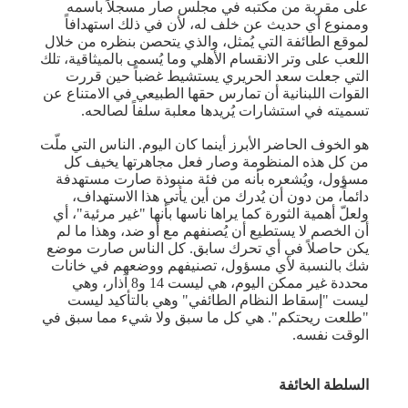
على مقربة من مكتبه في مجلس صار مسجلاً باسمه
وممنوع أي حديث عن خلف له، لأن في ذلك استهدافاً
لموقع الطائفة التي يُمثل، والذي يتحصن بنظره من خلال
اللعب على وتر الانقسام الأهلي وما يُسمى بالميثاقية، تلك
التي جعلت سعد الحريري يستشيط غضباً حين قررت
القوات اللبنانية أن تمارس حقها الطبيعي في الامتناع عن
تسميته في استشارات يُريدها معلبة سلفاً لصالحه.
هو الخوف الحاضر الأبرز أينما كان اليوم. الناس التي ملّت
من كل هذه المنظومة وصار فعل مجاهرتها يخيف كل
مسؤول، ويُشعره بأنه من فئة منبوذة صارت مستهدفة
دائماً، من دون أن يُدرك من أين يأتي هذا الاستهداف،
ولعلّ أهمية الثورة كما يراها ناسها بأنها "غير مرئية"، أي
أن الخصم لا يستطيع أن يُصنفهم مع أو ضد، وهذا ما لم
يكن حاصلاً في أي تحرك سابق. كل الناس صارت موضع
شك بالنسبة لأي مسؤول، تصنيفهم ووضعهم في خانات
محددة غير ممكن اليوم، هي ليست 14 و8 آذار، وهي
ليست "إسقاط النظام الطائفي" وهي بالتأكيد ليست
"طلعت ريحتكم". هي كل ما سبق ولا شيء مما سبق في
الوقت نفسه.
السلطة الخائفة