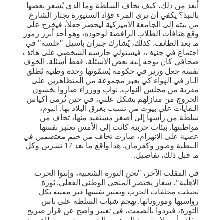
أبعد من ذلك، كيف تخاف السلطة وما الذي يُشعر بعضها
بالنبذ؟ يكفي أن يرى المرء فؤاد السنيورة يجتاز الشارع
من بيته إلى الجامعة الأميركية ليحضر حفلاً، فيخرج على
وقع هتافات الطلاب الرافضة لوجوده، وهو أحد أبرز رموز
ما بعد الطائف. كذلك، يُشارك جبران باسيل "خلسة" في
اجتماع في جنيف، فيستولي حارسه الشخصي على هاتف
صحافي كان يوجه إليه بعض الأسئلة، فقط أسئلة. الخوف
نفسه جعل وزير في حكومة يُسمّونها وحدة وطنية يُطلق
النار في الهواء كي يعبر مجموعة من المتظاهرين على
مقربة من مجلس النواب. نواب ووزراء صاروا يخشون
الخروج من منازلهم بشكل علني، في حين تُرمى أكياس
النفايات على بيوت من تسبب بغرق البلاد بها. اليوم،
سلطة من رأسها إلى أصغر مستفيد منها، تخاف من
مواطنيها. بيئات حزبية كانت إلى الأمس تعتبر نفسها
عصية على الانهزام، صارت تخاف من خيم معتصمين في
النبطية وصور وكفرمان. هذا واقع ما بعد 17 تشرين وكل
ما قبل ذلك، تفاصيل.
في المقلب الآخر، "نحن الثورة الشعبية، وإنتوا الحرب
الأهلية"، شعار يختصر المنحى الوطني الفعلي. ثورة
تخطت مخلفات الحرب وتعتبر نفسها غير معنية بكل
رواسبها وموروثاتها. يهجم شباب السلطة على ناس
الثورة، فيردوا بالصمت، في تعبير واضح عن قرار صريح
مفاده أنهم لا ينتمون إلى زمن الحرب. يندس متظاهرون