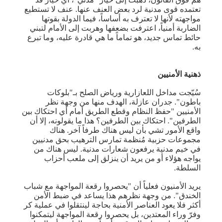
تعتمده قوى مدنية لرد بعض العنف عنها. عنف لا تستطيع
مواجهته لأنها لا تعترف به أساساً، فيما الدولة بقوتها
الضاربة أمنياً، اعترفت بضعفها وهربت إلى الأمام لتبني
حائط تماس جديد، هو تماماً ما هي قادرة عليه، وما تبرع
به.
ذهنية الأمنيين
سُيّجت مداخل اللعازارية ورياض الصلح بـ"بلوكات
باطون". جدران عازلة، الهدف منها من وجهة نظر
الأمنيين "حفظ النظام وقطع الطريق أمام أي احتكاك بين
الطرفين". احتكاك بين الطرفين؟ هذا ما يقولونه، إلا أن
واقع الأمور تشي بأن ليس هناك طرفاً آخر. هناك
مجموعات حزبية مُنظمة تمارس الترهيب بحق مدنيين
في خيم مدنية يرفعون شعارات مدنية. ليس هناك من
يواجه هؤلاء أو من يريد أن ينزلق إلى ملعب أحزاب
السلطة.
يريد الأمنيون فعلياً أن "يحصروا رقعة المواجهة مع شباب
الخندق". من وجهة نظرهم هذا يساعد في ضبط الأمن
أكثر فلا يعود العناصر الأمنية بحاجة لينتقلوا في عملية كر
وفرّ وراء المعتدين، بل يحصروا رقعة المواجهة ليتمكنوا