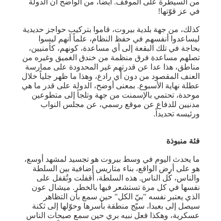
من السيطرة على الموقف. أيضاً، من الواضح أن الدولة
في عز قوّتها!
كذلك، من جهة بلدية بيروت، قاموا بتركيب حواجز حديدية
ليساعدوا أنفسهم في حفظ النظام، علماً أنهم ليسوا
بحاجة في تلك البقعة إلى أي مساعدة، كونهم، كأمنيين،
تصلهم مساعدة فرق منظمة من خندق الغميق وغيره من
مناطق، هذا عدا عن قدرتهم غير المحدودة على ممارسة
العنف المقصود من دون أي رادع، وهذا ما ظهر جلياً خلال
عطلة نهاية الأسبوع. بمعنى أوضح، الدولة على قدر ما هي
موحدة، تحتمي بالإسمنت من جهة وتلجأ إلى متطوعين
مدنيين للدفاع عن موقع رسمي، عن مجلس النواب
ورئيسه تحديداً.
فئة منبوذة
ما يحدث اليوم في وسط بيروت هو تجسيد لمشهد أوسع،
هو على أرض الواقع، بناء متاريس إضافية بين السلطة
والناس، كُل الناس. هذه السلطة، أقفلت وتُقفل على
نفسها في كل مرة تستشعر فيها بالخطر. ميشال عون
الذي يعتبر نفسه "بيّ الكل" حين سمع بأن التظاهر
سيصل إلى بعبدا، سيّج منطقة بأسرها وحوّلها إلى ثكنة
عسكرية، وهكذا فعل نبيه بري حين سمع صيحات الناس