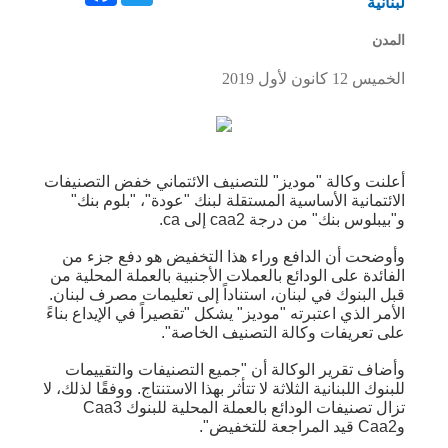
لبنانية
المدن
الخميس 12 كانون لأول 2019
أعلنت وكالة "موديز" للتصنيف الائتماني خفض التصنيفات
الائتمانية الأساسية المستقلة لبنك "عودة"، "بلوم بنك"
و"بيبلوس بنك" من درجة caa2 إلى ca.
وأوضحت أن الدافع وراء هذا التخفيض هو دفع جزء من
الفائدة على الودائع بالعملات الأجنبية بالعملة المحلية من
قبل البنوك في لبنان، استناداً إلى تعليمات مصرف لبنان.
الأمر الذي اعتبرته "موديز" يشكل "تقصيراً في الإيداع بناءً
على تعريفات وكالة التصنيف الخاصة".
وأضاف تقرير الوكالة أن "جميع التصنيفات والتقييمات
للبنوك اللبنانية الثلاثة لا تتأثر بهذا الاستنتاج. ووفقًا لذلك، لا
تزال تصنيفات الودائع بالعملة المحلية للبنوك Caa3
وCaa2 قيد المراجعة للتخفيض".