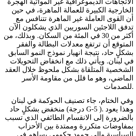
الاتجاهات الديموغرافية غير المواتية الهجرة
الخارجية الكبيرة للعمالة الماهرة، في حين
أن القوى العاملة غير الماهرة تتنافس مع
تدفق اللاجئين السوريين الذي يشكلون الآن
أكثر من 30 في المئة من السكان. وبذلك، من
المتوقع أن ترتفع معدلات البطالة والفقر
بشكلٍ حاد، نتيجة انهيار نموذج النمو السابق
في لبنان. ويأتي ذلك مع انخفاض التحويلات
الشخصية المتلقاة بشكل ملحوظ خلال العقد
الماضي، وهو ما قلل من مقاومة الأسر
للصدمات.
وفي الختام، جاء تصنيف الحوكمة في لبنان
منخفض بشكلٍ حاد (درجة G-5 ). وهذا يعود
بالضرورة إلى الانقسام الطائفي الذي تسبب
بمفاوضات متكررة وممتدة بين الأحزاب
السياسية وإلى جمود حكومي يساهم في