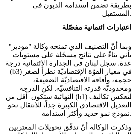
بطريقة تضمن استدامة الديون في
المستقبل.
اعتبارات ائتمانية مفصّلة
وبما أنّ التصنيف الذي تمنحه وكالة "موديز"
يأتي بناءً على نتائج مسجّلة على مستويات
عدة. سجل لبنان في الجدارة الائتمانية درجة
(b3) في معيار القوّة الإقتصاديّة نظراً لصغر
حجمه، وآفاقه الاقتصاديّة الضعيفة،
ومحدوديّة قدرته التنافسيّة. لكن الدرجة
النهائية ستكون أقل من (b1) لتعكس تكاليف
التعديل الاقتصادي الكبيرة جداً، للانتقال نحو
نموذج نمو جديد وأكثر استدامة.
وذكرت الوكالة أنّ تدفّق تحويلات المغتربين