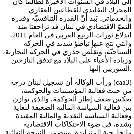
إلى البلاد في السنوات الأخيرة لطالما كان
المحرك التقليدي للقطاعين العقاري
والخدماتي. بَيد أنّ القدرة التنافسيّة وقدرة
النموّ الاقتصادي في لبنان قد تراجعتا منذ
اندلاع ثورات الربيع العربي في العام 2011،
والتي نتج عنها تباطؤ شديد في الحركة
السياحيّة، وتقلّص جذري في الحركة التجارية،
وزيادة الأعباء على البلاد مع تدفق النازحين
السوريين إليها.
ورأت الوكالة أن تسجيل لبنان درجة (caa3)
من حيث فعالية المؤسسات والحوكمة،
يعكس ضعف إطار الحوكمة، والذي يوازن
بين فعالية السياسة المالية الضعيفة للغاية
وفعالية السياسة النقدية والمالية المقيدة
بشدة، في ضوء الاحتكاكات الاقتصادية
والخارجية المتزايدة. وتتضمن النتيجة النهائية