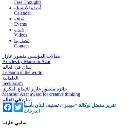
Free Thoughts
أجندة الأنشطة
Calendar
ثقافة
Events
فيديو
Videos
اتصل بنا
Contact
مقالات المؤسس منصور عازار
Articles by Mansour Azar
لبنان في العالم
Lebanon in the world
العلمانية
Secularism
جائزة منصور عازار للإبداع الفكري
Mansour Azar award for creative thinking
لبنان
في العالم
Facebook
Twitter
تقرير مفصّل لوكالة "موديز": تصنيف لبنان بأسوأ
الدرجات
سامي خليفة