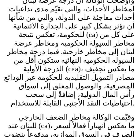
وأوضحت الوكالة أن درجة عرضة لبنان
لمخاطر الأحداث، والتي تقيّم مدى تداعيات
أحداث مفاجئة على الدولة، والتي من شأنها
أن تؤثر بشكل كبير على الجدارة الائتمانية
للحكومة، تعكس نتيجة (ca) على كل من
مخاطر السيولة الحكومية ومخاطر عرضة
لبنان إلى مخاطر خارجية. فيما درجة مخاطر
السيولة الحكومية النهائية ستكون أقل من
الدرجة الأولية (caa)، ما يعكس تجفيف
مصادر التمويل التقليدية للحكومة عبر الودائع
المصرفية، والوصول المغلق إلى أسواق
رأس المال الدولية، إضافةً إلى سحب
احتياطيات النقد الأجنبي القابلة للاستخدام.
وقيّمت الوكالة مخاطر الضعف الخارجي
للبنان عند (ca)، ما يعكس انهياراً فعالاً لسعر
الصرف في السوق الموازية، مدفوعاً بنضوب