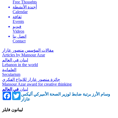
Free Thoughts
أجندة الأنشطة
Calendar
ثقافة
Events
فيديو
Videos
اتصل بنا
Contact
مقالات المؤسس منصور عازار
Articles by Mansour Azar
لبنان في العالم
Lebanon in the world
العلمانية
Secularism
جائزة منصور عازار للإبداع الفكري
Mansour Azar award for creative thinking
لبنان
في العالم
Facebook
Twitter
وسام الأرز برتبة ضابط لوزير الصحة الأميركي أليكس
عازار
ليبانون فايلز