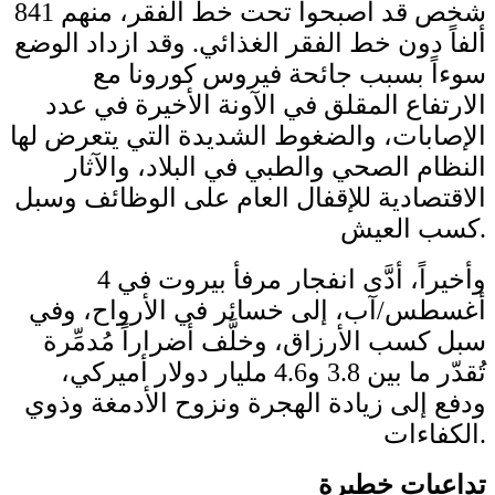
شخص قد أصبحوا تحت خط الفقر، منهم 841
ألفاً دون خط الفقر الغذائي. وقد ازداد الوضع
سوءاً بسبب جائحة فيروس كورونا مع
الارتفاع المقلق في الآونة الأخيرة في عدد
الإصابات، والضغوط الشديدة التي يتعرض لها
النظام الصحي والطبي في البلاد، والآثار
الاقتصادية للإقفال العام على الوظائف وسبل
كسب العيش.
وأخيراً، أدَّى انفجار مرفأ بيروت في 4
أغسطس/آب، إلى خسائر في الأرواح، وفي
سبل كسب الأرزاق، وخلَّف أضراراً مُدمِّرة
تُقدّر ما بين 3.8 و4.6 مليار دولار أميركي،
ودفع إلى زيادة الهجرة ونزوح الأدمغة وذوي
الكفاءات.
تداعيات خطيرة