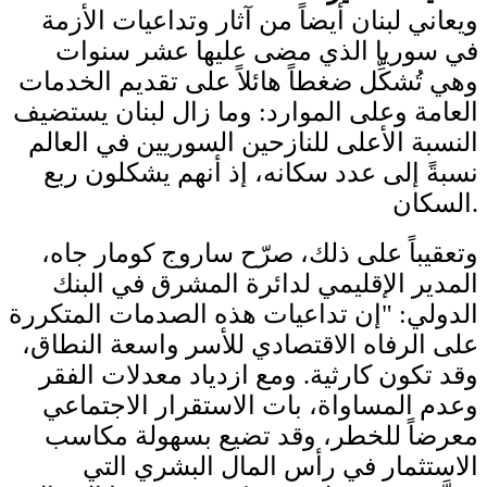
ويعاني لبنان أيضاً من آثار وتداعيات الأزمة
في سوريا الذي مضى عليها عشر سنوات
وهي تُشكِّل ضغطاً هائلاً على تقديم الخدمات
العامة وعلى الموارد: وما زال لبنان يستضيف
النسبة الأعلى للنازحين السوريين في العالم
نسبةً إلى عدد سكانه، إذ أنهم يشكلون ربع
السكان.
وتعقيباً على ذلك، صرّح ساروج كومار جاه،
المدير الإقليمي لدائرة المشرق في البنك
الدولي: "إن تداعيات هذه الصدمات المتكررة
على الرفاه الاقتصادي للأسر واسعة النطاق،
وقد تكون كارثية. ومع ازدياد معدلات الفقر
وعدم المساواة، بات الاستقرار الاجتماعي
معرضاً للخطر، وقد تضيع بسهولة مكاسب
الاستثمار في رأس المال البشري التي