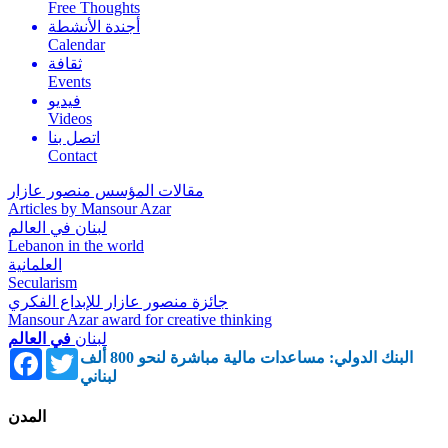
Free Thoughts
أجندة الأنشطة
Calendar
ثقافة
Events
فيديو
Videos
اتصل بنا
Contact
مقالات المؤسس منصور عازار
Articles by Mansour Azar
لبنان في العالم
Lebanon in the world
العلمانية
Secularism
جائزة منصور عازار للإبداع الفكري
Mansour Azar award for creative thinking
لبنان
في العالم
Facebook
Twitter
البنك الدولي: مساعدات مالية مباشرة لنحو 800 ألف
لبناني
المدن