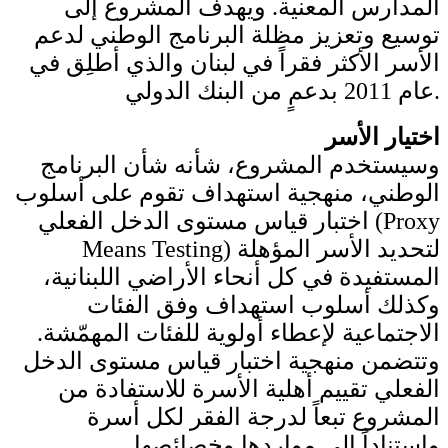
المدارس المعنية. ويهدف المشروع إلى
توسيع وتعزيز مظلة البرنامج الوطني لدعم
الأسر الأكثر فقراً في لبنان والذي أطلِق في
عام 2011 بدعمٍ من البنك الدولي.
اختيار الأسر
وسيستخدم المشروع، شأنه شأن البرنامج
الوطني، منهجية استهداف تقوم على أسلوب
اختبار قياس مستوى الدخل الفعلي (Proxy
Means Testing) لتحديد الأسر المؤهلة
المستفيدة في كل أنحاء الأراضي اللبنانية،
وكذلك أسلوب استهداف وفق الفئات
الاجتماعية لإعطاء أولوية للفئات المهمّشة.
وتتضمن منهجية اختبار قياس مستوى الدخل
الفعلي تقييم أهلية الأسرة للاستفادة من
المشروع تبعاً لدرجة الفقر لكل أسرة
واستناداً إلى مواردها وخصائصها