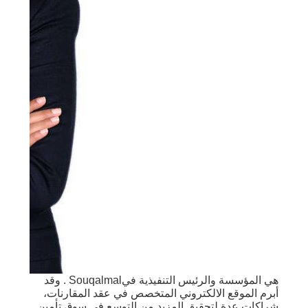
هي المؤسسة والرئيس التنفيذية فيSouqalmal . وقد
أبرم الموقع الالكتروني المتخصص في عقد المقارنات،
شراكات عدة لتحقيق المزيد من التوسع في سوق تأمين