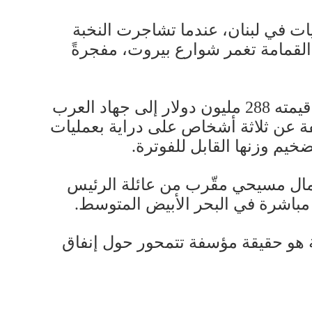
لى عام 2015، لتفتح ملف فضيحة النفايات في لبنان، عندما تشاجرت النخبة
 القمامة تغمر شوارع بيروت، مفجرةً
كان الحل المؤقت، حسب الصحيفة، هو بناء مكبيّن جديدين. ذهب العقد الأول الذي تبلغ قيمته 288 مليون دولار إلى جهاد العرب
ة عن ثلاثة أشخاص على دراية بعمليات
يم وزنها القابل للفوترة.
وري، وهو رجل أعمال مسيحي مقّرب من عائلة الرئيس
 مباشرة في البحر الأبيض المتوسط.
ة هو حقيقة مؤسفة تتمحور حول إنفاق