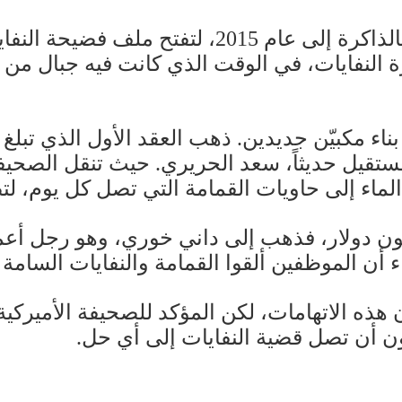
تعود صحيفة "نيويورك تايمز" الأميركية بالذاكرة إ
رة النفايات، في الوقت الذي كانت فيه جبال من
تقيل حديثاً، سعد الحريري. حيث تنقل الصحيف
اء إلى حاويات القمامة التي تصل كل يوم، لتضخ
لعقد الآخر، الذي تبلغ قيمته 142 مليون دولار، فذهب إلى داني خ
أن الموظفين ألقوا القمامة والنفايات السامة
هذه الاتهامات، لكن المؤكد للصحيفة الأميركي