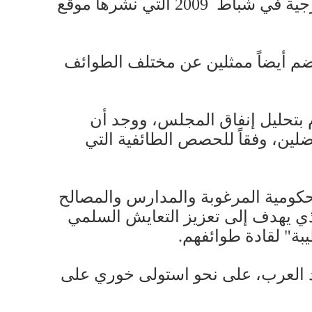
الأهلية في لبنان. وقد أفادت سفارة الولايات المتحدة في بيروت، عبر برقية وزارة الخارجية في شباط 2009 التي نشرها موقع
ضم أيضاً ممثلين عن مختلف الطوائف
م بتحليل إنفاق المجلس، ووجد أن
لين، وفقاً للحصص الطائفية التي
لحكومية المرغوبة والمدارس والمصالح
ذي يهدف إلى تعزيز التعايش السلمي
بة" لقادة طوائفهم.
عمار في عام 2016 إلى داني خوري، وجهاد العرب، على نحو استولى خوري على