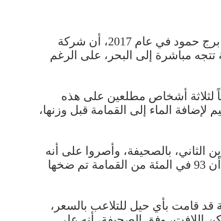
وجدت نجاة صليبا، دكتورة الكيمياء في الجامعة الأميركية في بيروت، التي فتشت مكب برج حمود في عام 2017، أن شركة
تتجه مباشرة إلى البحر، على الرغم
فقاً لثلاثة أشخاص مطلعين على هذه
إضافة الماء إلى القمامة قبل وزنها،
ن الثاني، بالصحيفة، وأصروا على أنه
تم فرز جميع النفايات بشكل سليم. لكن البيانات الداخلية للمعمل من تموز 2018 توضح أن 93 في المئة من القمامة تم ضخها
 قد قامت بأي حيل للتلاعب بالسعر،
كن اللافت، وفق الصحيفة، أنه على