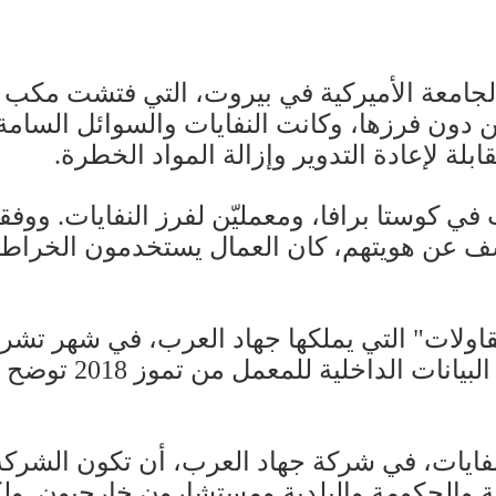
 دون فرزها، وكانت النفايات والسوائل السامة 
بلة لإعادة التدوير وإزالة المواد الخطرة.
ت في كوستا برافا، ومعمليّن لفرز النفايات. وو
 عن هويتهم، كان العمال يستخدمون الخراطيم ل
اولات" التي يملكها جهاد العرب، في شهر تشري
نفايات، في شركة جهاد العرب، أن تكون الشركة
ركة والحكومة والبلدية ومستشارون خارجيون. ول