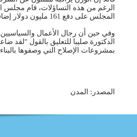
الرغم من هذه التساؤلات، قام مجلس الإنم
المجلس على دفع 161 مليون دولار إضافية للشركة لتحديث وتوسيع العملية، من دون فتح الباب أمام أي عروض جديدة.
وفي حين أن رجال الأعمال والسياسيين أصبح
الدكتورة صليبا للتعليق بالقول "لقد ضاع
بمشروعات الإصلاح التي وصفوها بالبناءة
المصدر: المدن