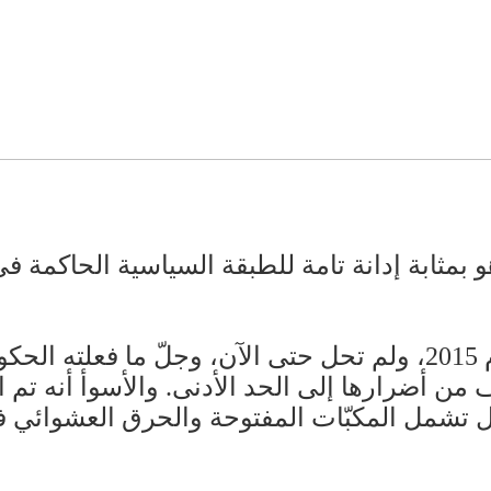
بمثابة إدانة تامة للطبقة السياسية الحاكمة في
بلغت أزمة النفايات في لبنان ذروتها عام 2015، ولم تحل حتى الآن، 
 من أضرارها إلى الحد الأدنى. والأسوأ أنه تم
بل تشمل المكبّات المفتوحة والحرق العشوائي ف