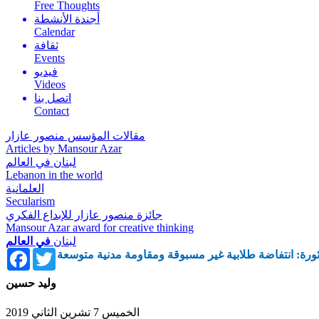
Free Thoughts
أجندة الأنشطة
Calendar
ثقافة
Events
فيديو
Videos
اتصل بنا
Contact
مقالات المؤسس منصور عازار
Articles by Mansour Azar
لبنان في العالم
Lebanon in the world
العلمانية
Secularism
جائزة منصور عازار للإبداع الفكري
Mansour Azar award for creative thinking
لبنان
في العالم
Facebook
Twitter
لثورة: انتفاضة طلابية غير مسبوقة ومقاومة مدنية متوسعة
وليد حسين
الخميس 7 تشرين الثاني 2019