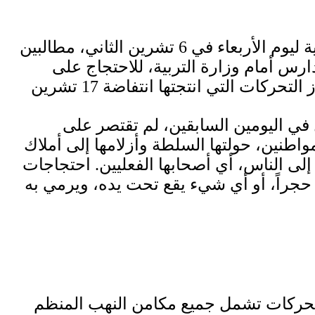
وإذا كان التحرك أمام قصر العدل، الذي شارك فيه مئات المواطنين، من أبرز التحركات الرمزية ليوم الأربعاء في 6 تشرين الثاني، مطالبين
رس أمام وزارة التربية، للاحتجاج على
في اليومين السابقين، لم تقتصر على
طنين، حولتها السلطة وأزلامها إلى أملاك
لى الناس، أي أصحابها الفعليين. احتجاجات
 حجراً، أو أي شيء يقع تحت يده، ويرمي به
لتحركات تشمل جميع مكامن النهب المنظم