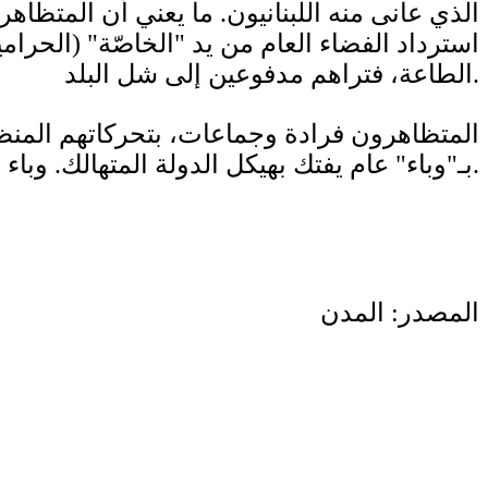
الذي عانى منه اللبنانيون. ما يعني أن المتظ
استرداد الفضاء العام من يد "الخاصّة" (الحرام
الطاعة، فتراهم مدفوعين إلى شل البلد.
المتظاهرون فرادة وجماعات، بتحركاتهم المنظم
بـ"وباء" عام يفتك بهيكل الدولة المتهالك. وباء يشي بمستقبل واعد، ينظر إليه حراس الهيكل كآفة يجب التخلص منها وبكل الأثمان.
المصدر: المدن