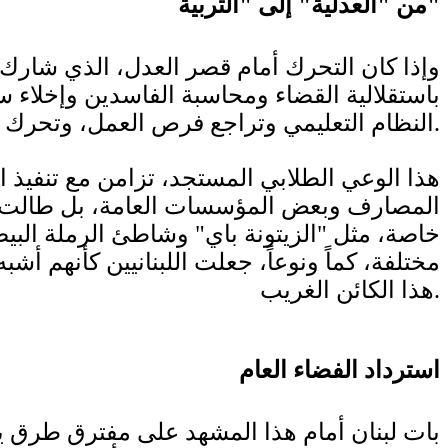
من "العدلية" إلى "التربية"
باستقلالية القضاء ومحاسبة الفاسدين وإخلاء 
النظام التعليمي وتراجع فرص العمل، وتحرك طلاب الجامعات في شوارع بيروت، كانا من أبرز التحركات التي انتجتها انتفاضة 17 تشرين.
هذا الوعي الطلابي المستجد، تزامن مع تنفيذ
المصارف وبعض المؤسسات العامة، بل طالت مرا
خاصة، مثل "الزيتونة باي" وشاطئ الرملة البي
مختلفة، كماً ونوعاً، جعلت اللبنانيين كأنهم 
هذا الكائن الغريب.
استرداد الفضاء العام
بات لبنان أمام هذا المشهد على مفترق طرق ي