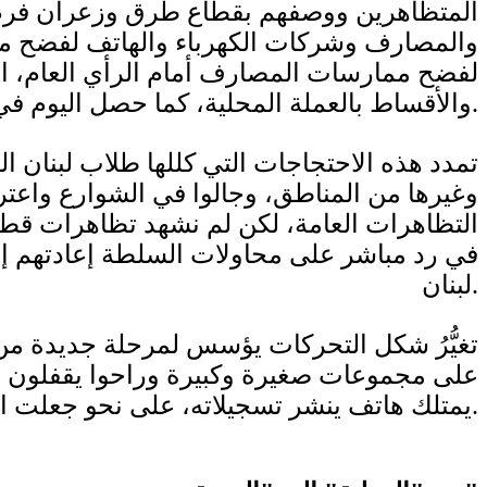
المتظاهرين ووصفهم بقطاع طرق وزعران فرض ا
والمصارف وشركات الكهرباء والهاتف لفضح مكامن
والأقساط بالعملة المحلية، كما حصل اليوم في طرابلس.
تمدد هذه الاحتجاجات التي كللها طلاب لبنان 
وغيرها من المناطق، وجالوا في الشوارع واعتر
التظاهرات العامة، لكن لم نشهد تظاهرات قطاع
في رد مباشر على محاولات السلطة إعادتهم إلى 
لبنان.
تغيُّرُ شكل التحركات يؤسس لمرحلة جديدة من 
على مجموعات صغيرة وكبيرة وراحوا يقفلون
يمتلك هاتف ينشر تسجيلاته، على نحو جعلت الإدارات تخضع وتستلم أمام غضب الشارع.