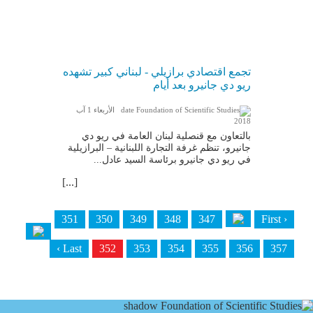
تجمع اقتصادي برازيلي - لبناني كبير تشهده
ريو دي جانيرو بعد أيام
الأربعاء 1 آب
2018
بالتعاون مع قنصلية لبنان العامة في ريو دي
جانيرو، تنظم غرفة التجارة اللبنانية – البرازيلية
في ريو دي جانيرو برئاسة السيد عادل...
[...]
351
350
349
348
347
‹ First
Last ›
352
353
354
355
356
357