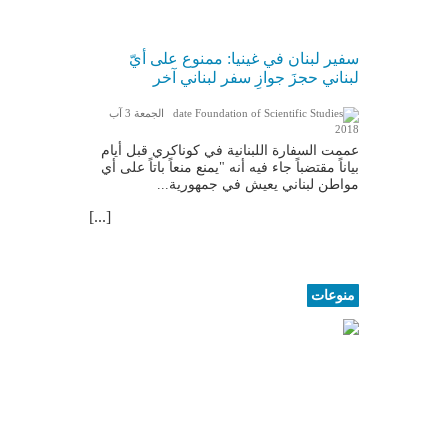
سفير لبنان في غينيا: ممنوع على أيّ
لبناني حجزَ جوازِ سفر لبناني آخر
الجمعة 3 آب
2018
عممت السفارة اللبنانية في كوناكري قبل أيام
بياناً مقتضباً جاء فيه أنه "يمنع منعاً باتاً على أي
مواطن لبناني يعيش في جمهورية...
[...]
منوعات