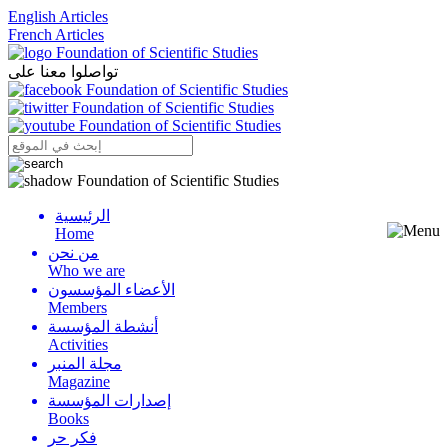
English Articles
French Articles
تواصلوا معنا على
الرئيسية
Menu
Home
من نحن
Who we are
الأعضاء المؤسسون
Members
أنشطة المؤسسة
Activities
مجلة المنبر
Magazine
إصدارات المؤسسة
Books
فكر حر