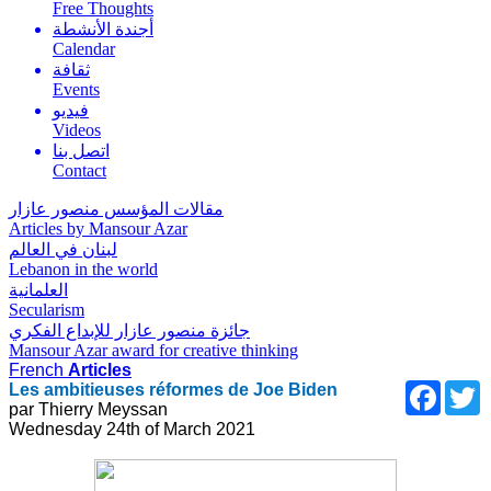
Free Thoughts
أجندة الأنشطة
Calendar
ثقافة
Events
فيديو
Videos
اتصل بنا
Contact
مقالات المؤسس منصور عازار
Articles by Mansour Azar
لبنان في العالم
Lebanon in the world
العلمانية
Secularism
جائزة منصور عازار للإبداع الفكري
Mansour Azar award for creative thinking
French
Articles
Faceb
T
Les ambitieuses réformes de Joe Biden
par Thierry Meyssan
Wednesday 24th of March 2021