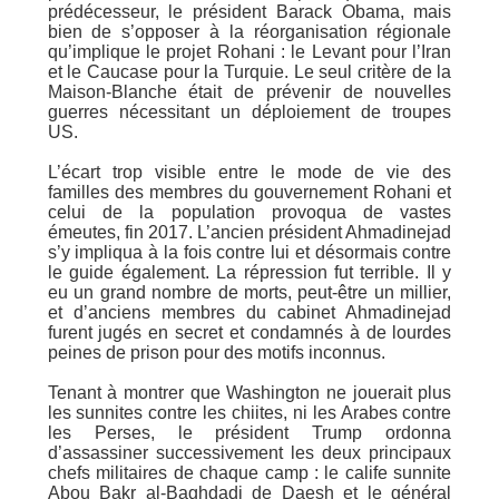
prédécesseur, le président Barack Obama, mais
bien de s’opposer à la réorganisation régionale
qu’implique le projet Rohani : le Levant pour l’Iran
et le Caucase pour la Turquie. Le seul critère de la
Maison-Blanche était de prévenir de nouvelles
guerres nécessitant un déploiement de troupes
US.
L’écart trop visible entre le mode de vie des
familles des membres du gouvernement Rohani et
celui de la population provoqua de vastes
émeutes, fin 2017. L’ancien président Ahmadinejad
s’y impliqua à la fois contre lui et désormais contre
le guide également. La répression fut terrible. Il y
eu un grand nombre de morts, peut-être un millier,
et d’anciens membres du cabinet Ahmadinejad
furent jugés en secret et condamnés à de lourdes
peines de prison pour des motifs inconnus.
Tenant à montrer que Washington ne jouerait plus
les sunnites contre les chiites, ni les Arabes contre
les Perses, le président Trump ordonna
d’assassiner successivement les deux principaux
chefs militaires de chaque camp : le calife sunnite
Abou Bakr al-Baghdadi de Daesh et le général