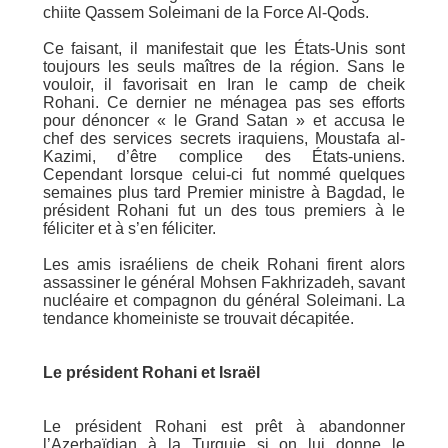
chiite Qassem Soleimani de la Force Al-Qods.
Ce faisant, il manifestait que les États-Unis sont
toujours les seuls maîtres de la région. Sans le
vouloir, il favorisait en Iran le camp de cheik
Rohani. Ce dernier ne ménagea pas ses efforts
pour dénoncer « le Grand Satan » et accusa le
chef des services secrets iraquiens, Moustafa al-
Kazimi, d’être complice des États-uniens.
Cependant lorsque celui-ci fut nommé quelques
semaines plus tard Premier ministre à Bagdad, le
président Rohani fut un des tous premiers à le
féliciter et à s’en féliciter.
Les amis israéliens de cheik Rohani firent alors
assassiner le général Mohsen Fakhrizadeh, savant
nucléaire et compagnon du général Soleimani. La
tendance khomeiniste se trouvait décapitée.
Le président Rohani et Israël
Le président Rohani est prêt à abandonner
l’Azerbaïdjan à la Turquie si on lui donne le