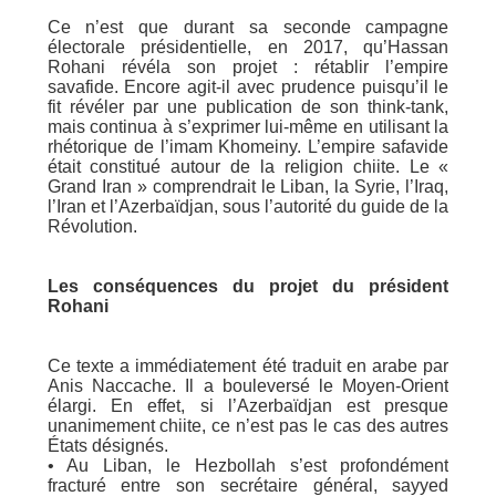
Ce n’est que durant sa seconde campagne
électorale présidentielle, en 2017, qu’Hassan
Rohani révéla son projet : rétablir l’empire
savafide. Encore agit-il avec prudence puisqu’il le
fit révéler par une publication de son think-tank,
mais continua à s’exprimer lui-même en utilisant la
rhétorique de l’imam Khomeiny. L’empire safavide
était constitué autour de la religion chiite. Le «
Grand Iran » comprendrait le Liban, la Syrie, l’Iraq,
l’Iran et l’Azerbaïdjan, sous l’autorité du guide de la
Révolution.
Les conséquences du projet du président
Rohani
Ce texte a immédiatement été traduit en arabe par
Anis Naccache. Il a bouleversé le Moyen-Orient
élargi. En effet, si l’Azerbaïdjan est presque
unanimement chiite, ce n’est pas le cas des autres
États désignés.
• Au Liban, le Hezbollah s’est profondément
fracturé entre son secrétaire général, sayyed