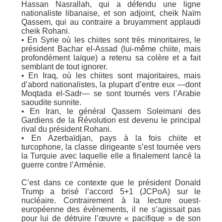
Hassan Nasrallah, qui a défendu une ligne
nationaliste libanaise, et son adjoint, cheik Naïm
Qassem, qui au contraire a bruyamment applaudi
cheik Rohani.
• En Syrie où les chiites sont très minoritaires, le
président Bachar el-Assad (lui-même chiite, mais
profondément laïque) a retenu sa colère et a fait
semblant de tout ignorer.
• En Iraq, où les chiites sont majoritaires, mais
d’abord nationalistes, la plupart d’entre eux —dont
Moqtada el-Sadr— se sont tournés vers l’Arabie
saoudite sunnite.
• En Iran, le général Qassem Soleimani des
Gardiens de la Révolution est devenu le principal
rival du président Rohani.
• En Azerbaïdjan, pays à la fois chiite et
turcophone, la classe dirigeante s’est tournée vers
la Turquie avec laquelle elle a finalement lancé la
guerre contre l’Arménie.
C’est dans ce contexte que le président Donald
Trump a brisé l’accord 5+1 (JCPoA) sur le
nucléaire. Contrairement à la lecture ouest-
européenne des évènements, il ne s’agissait pas
pour lui de détruire l’œuvre « pacifique » de son