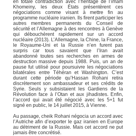
en totale contradiction avec l’héritage de l’imam
Khomeiny, les deux États présentèrent ces
négociations comme visant à mettre fin au
programme nucléaire iranien. Ils firent participer les
autres membres permanents du Conseil de
sécurité et l’Allemagne à des rencontres à Genève
qui débouchèrent rapidement sur un accord
nucléaire (2013). L’Allemagne, la Chine, la France,
le Royaume-Uni et la Russie n’en furent pas
surpris car tous savaient que l’Iran avait
abandonné toutes ses recherches en armes de
destruction massive depuis 1988. Puis, un an de
pause fut utilisé pour poursuivre les négociations
bilatérales entre Téhéran et Washington. C’est
durant cette période qu’Hassan Rohani retira
discrètement son ambassadeur et ses crédits de
Syrie. Seuls y subsistaient les Gardiens de la
Révolution face à l’Otan et aux jihadistes. Enfin,
l’accord qui avait été négocié avec les 5+1 fut
signé en public, le 14 juillet 2015, à Vienne.
Au passage, cheik Rohani négocia un accord avec
l’Autriche afin d’exporter le gaz iranien en Europe
au détriment de la Russie. Mais cet accord ne put
jamais être concrétisé.