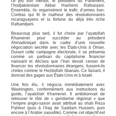
ce jeu son mentor, le président du Parlement,
l’hodjatoleslam Akbar Hashemi Rafsanjani.
Ensemble, ils organisèrent le trafic d’armes Iran-
Contras qui fit le malheur des révolutionnaires
nicaraguayens et la fortune du déjà très riche
Rafsandjani.
Beaucoup plus tard, il fut choisi par l’ayatollah
Khamenei pour succéder au président
Ahmadinejad dans le cadre d’une nouvelle
négociation secrète avec les États-Unis à Oman.
Durant cette campagne électorale, il se présenta
comme un partisan du capitalisme financier
naissant et déclara que l’Iran devait cesser de
financer les révolutionnaires étrangers, fussent-ils
chiites comme le Hezbollah libanais. Ce faisant, il
donnait des gages aux États-Unis et à Israël.
Une fois élu, il négocia immédiatement avec
Washington, conformément aux instructions du
guide, l’ayatollah Khamenei. Il ambitionnait de
retrouver le rôle de « gendarme régional » que
l’empire anglo-saxon avait attribué au shah Reza
Pahlevi (puis à l’Iraq de Saddam Hussein, puis
encore à l’Arabie saoudite). Comme cet objectif est