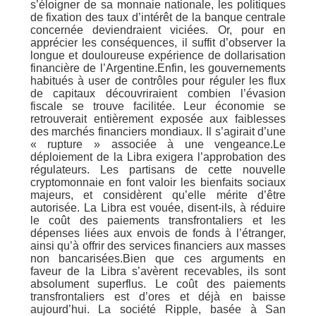
s’éloigner de sa monnaie nationale, les politiques
de fixation des taux d’intérêt de la banque centrale
concernée deviendraient viciées. Or, pour en
apprécier les conséquences, il suffit d’observer la
longue et douloureuse expérience de dollarisation
financière de l’Argentine.Enfin, les gouvernements
habitués à user de contrôles pour réguler les flux
de capitaux découvriraient combien l’évasion
fiscale se trouve facilitée. Leur économie se
retrouverait entièrement exposée aux faiblesses
des marchés financiers mondiaux. Il s’agirait d’une
« rupture » associée à une vengeance.Le
déploiement de la Libra exigera l’approbation des
régulateurs. Les partisans de cette nouvelle
cryptomonnaie en font valoir les bienfaits sociaux
majeurs, et considèrent qu’elle mérite d’être
autorisée. La Libra est vouée, disent-ils, à réduire
le coût des paiements transfrontaliers et les
dépenses liées aux envois de fonds à l’étranger,
ainsi qu’à offrir des services financiers aux masses
non bancarisées.Bien que ces arguments en
faveur de la Libra s’avèrent recevables, ils sont
absolument superflus. Le coût des paiements
transfrontaliers est d’ores et déjà en baisse
aujourd’hui. La société Ripple, basée à San