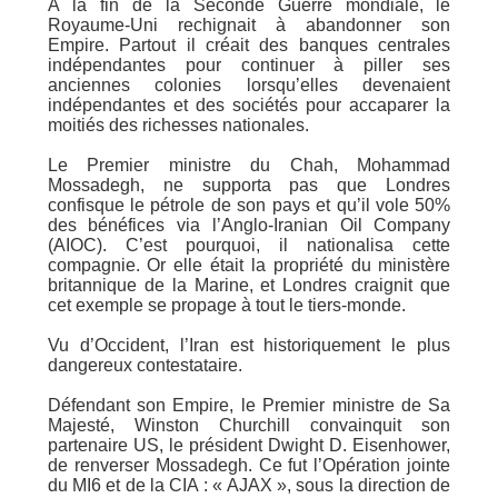
À la fin de la Seconde Guerre mondiale, le
Royaume-Uni rechignait à abandonner son
Empire. Partout il créait des banques centrales
indépendantes pour continuer à piller ses
anciennes colonies lorsqu’elles devenaient
indépendantes et des sociétés pour accaparer la
moitiés des richesses nationales.
Le Premier ministre du Chah, Mohammad
Mossadegh, ne supporta pas que Londres
confisque le pétrole de son pays et qu’il vole 50%
des bénéfices via l’Anglo-Iranian Oil Company
(AIOC). C’est pourquoi, il nationalisa cette
compagnie. Or elle était la propriété du ministère
britannique de la Marine, et Londres craignit que
cet exemple se propage à tout le tiers-monde.
Vu d’Occident, l’Iran est historiquement le plus
dangereux contestataire.
Défendant son Empire, le Premier ministre de Sa
Majesté, Winston Churchill convainquit son
partenaire US, le président Dwight D. Eisenhower,
de renverser Mossadegh. Ce fut l’Opération jointe
du MI6 et de la CIA : « AJAX », sous la direction de