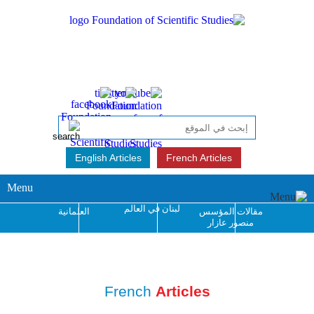
English Articles
French Articles
Menu
لبنان في العالم
مقالات المؤسس
العلمانية
منصور عازار
جائزة منصور عازار
للإبداع الفكري
French
Articles