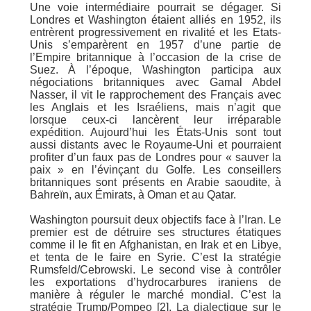
Une voie intermédiaire pourrait se dégager. Si
Londres et Washington étaient alliés en 1952, ils
entrèrent progressivement en rivalité et les Etats-
Unis s’emparèrent en 1957 d’une partie de
l’Empire britannique à l’occasion de la crise de
Suez. À l’époque, Washington participa aux
négociations britanniques avec Gamal Abdel
Nasser, il vit le rapprochement des Français avec
les Anglais et les Israéliens, mais n’agit que
lorsque ceux-ci lancèrent leur irréparable
expédition. Aujourd’hui les États-Unis sont tout
aussi distants avec le Royaume-Uni et pourraient
profiter d’un faux pas de Londres pour « sauver la
paix » en l’évinçant du Golfe. Les conseillers
britanniques sont présents en Arabie saoudite, à
Bahreïn, aux Émirats, à Oman et au Qatar.
Washington poursuit deux objectifs face à l’Iran. Le
premier est de détruire ses structures étatiques
comme il le fit en Afghanistan, en Irak et en Libye,
et tenta de le faire en Syrie. C’est la stratégie
Rumsfeld/Cebrowski. Le second vise à contrôler
les exportations d’hydrocarbures iraniens de
manière à réguler le marché mondial. C’est la
stratégie Trump/Pompeo [2]. La dialectique sur le