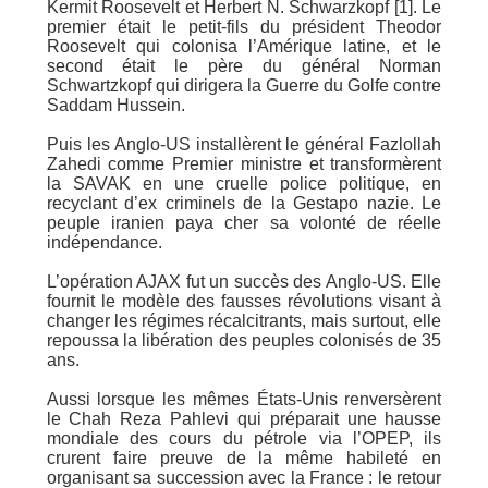
Kermit Roosevelt et Herbert N. Schwarzkopf [1]. Le
premier était le petit-fils du président Theodor
Roosevelt qui colonisa l’Amérique latine, et le
second était le père du général Norman
Schwartzkopf qui dirigera la Guerre du Golfe contre
Saddam Hussein.
Puis les Anglo-US installèrent le général Fazlollah
Zahedi comme Premier ministre et transformèrent
la SAVAK en une cruelle police politique, en
recyclant d’ex criminels de la Gestapo nazie. Le
peuple iranien paya cher sa volonté de réelle
indépendance.
L’opération AJAX fut un succès des Anglo-US. Elle
fournit le modèle des fausses révolutions visant à
changer les régimes récalcitrants, mais surtout, elle
repoussa la libération des peuples colonisés de 35
ans.
Aussi lorsque les mêmes États-Unis renversèrent
le Chah Reza Pahlevi qui préparait une hausse
mondiale des cours du pétrole via l’OPEP, ils
crurent faire preuve de la même habileté en
organisant sa succession avec la France : le retour