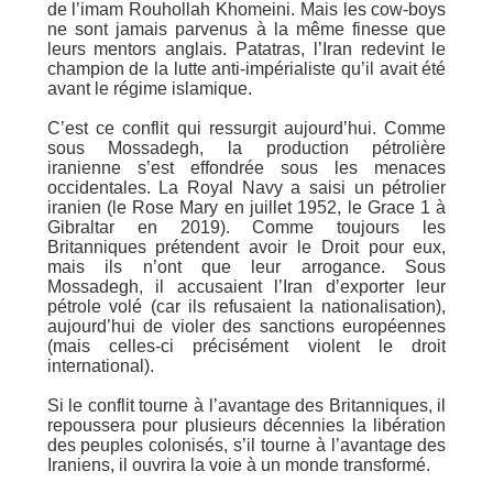
de l’imam Rouhollah Khomeini. Mais les cow-boys
ne sont jamais parvenus à la même finesse que
leurs mentors anglais. Patatras, l’Iran redevint le
champion de la lutte anti-impérialiste qu’il avait été
avant le régime islamique.
C’est ce conflit qui ressurgit aujourd’hui. Comme
sous Mossadegh, la production pétrolière
iranienne s’est effondrée sous les menaces
occidentales. La Royal Navy a saisi un pétrolier
iranien (le Rose Mary en juillet 1952, le Grace 1 à
Gibraltar en 2019). Comme toujours les
Britanniques prétendent avoir le Droit pour eux,
mais ils n’ont que leur arrogance. Sous
Mossadegh, il accusaient l’Iran d’exporter leur
pétrole volé (car ils refusaient la nationalisation),
aujourd’hui de violer des sanctions européennes
(mais celles-ci précisément violent le droit
international).
Si le conflit tourne à l’avantage des Britanniques, il
repoussera pour plusieurs décennies la libération
des peuples colonisés, s’il tourne à l’avantage des
Iraniens, il ouvrira la voie à un monde transformé.