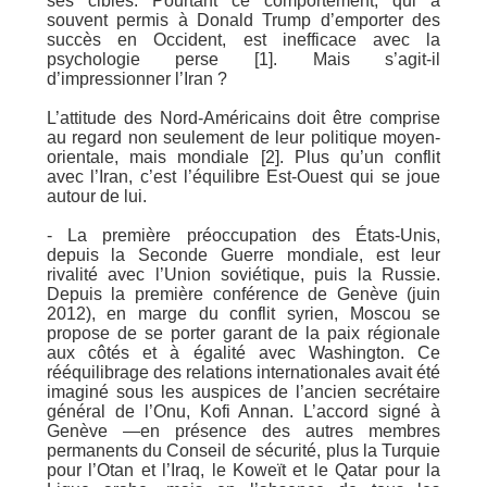
ses cibles. Pourtant ce comportement, qui a
souvent permis à Donald Trump d’emporter des
succès en Occident, est inefficace avec la
psychologie perse [1]. Mais s’agit-il
d’impressionner l’Iran ?
L’attitude des Nord-Américains doit être comprise
au regard non seulement de leur politique moyen-
orientale, mais mondiale [2]. Plus qu’un conflit
avec l’Iran, c’est l’équilibre Est-Ouest qui se joue
autour de lui.
- La première préoccupation des États-Unis,
depuis la Seconde Guerre mondiale, est leur
rivalité avec l’Union soviétique, puis la Russie.
Depuis la première conférence de Genève (juin
2012), en marge du conflit syrien, Moscou se
propose de se porter garant de la paix régionale
aux côtés et à égalité avec Washington. Ce
rééquilibrage des relations internationales avait été
imaginé sous les auspices de l’ancien secrétaire
général de l’Onu, Kofi Annan. L’accord signé à
Genève —en présence des autres membres
permanents du Conseil de sécurité, plus la Turquie
pour l’Otan et l’Iraq, le Koweït et le Qatar pour la