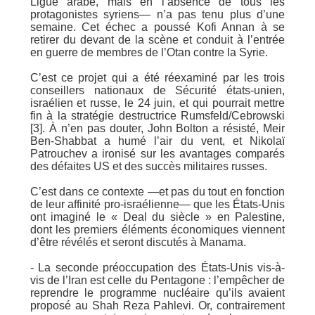
Ligue arabe, mais en l’absence de tous les
protagonistes syriens— n’a pas tenu plus d’une
semaine. Cet échec a poussé Kofi Annan à se
retirer du devant de la scène et conduit à l’entrée
en guerre de membres de l’Otan contre la Syrie.
C’est ce projet qui a été réexaminé par les trois
conseillers nationaux de Sécurité états-unien,
israélien et russe, le 24 juin, et qui pourrait mettre
fin à la stratégie destructrice Rumsfeld/Cebrowski
[3]. À n’en pas douter, John Bolton a résisté, Meir
Ben-Shabbat a humé l’air du vent, et Nikolaï
Patrouchev a ironisé sur les avantages comparés
des défaites US et des succès militaires russes.
C’est dans ce contexte —et pas du tout en fonction
de leur affinité pro-israélienne— que les États-Unis
ont imaginé le « Deal du siècle » en Palestine,
dont les premiers éléments économiques viennent
d’être révélés et seront discutés à Manama.
- La seconde préoccupation des États-Unis vis-à-
vis de l’Iran est celle du Pentagone : l’empêcher de
reprendre le programme nucléaire qu’ils avaient
proposé au Shah Reza Pahlevi. Or, contrairement