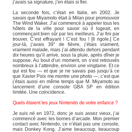
j’avais sa signature, j’en étais si fier.
La seconde fois, c’était en Italie, en 2002. Je
savais que Miyamoto était à Milan pour promouvoir
The Wind Waker. J’ai commencé à appeler tous les
hôtels de la ville pour savoir où il logeait, en
commençant bien sûr par les meilleurs. J’ai fini par
trouver. C’est effrayant ! C’est fou ! [Il rigole.] Ce
jour-là, j’avais 39° de fièvre, j’étais vraiment,
vraiment malade, mais j’ai attendu dehors pendant
dix heures qu’il arrive, sous la pluie, après dîner je
suppose. Au bout d’un moment, on s’est retrouvés
nombreux à l’attendre, environ une vingtaine. Et ce
qui est fou — et que je ne savais pas jusqu’à ce
que Xavier Poix me montre une photo —, c’est que
j’étais aussi en même temps que M. Miyamoto au
lancement d’une console GBA SP en édition
limitée. Une coïncidence.
Quels étaient les jeux Nintendo de votre enfance ?
Je suis né en 1972, donc je suis assez vieux, j’ai
commencé avec les bornes d’arcade. Mon premier
contact avec Nintendo, ce n’était pas une console,
mais Donkey Kong. J’aime beaucoup, beaucoup