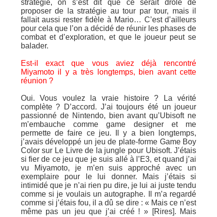
stratégie, on s’est dit que ce serait drôle de
proposer de la stratégie au tour par tour, mais il
fallait aussi rester fidèle à Mario… C’est d’ailleurs
pour cela que l’on a décidé de réunir les phases de
combat et d’exploration, et que le joueur peut se
balader.
Est-il exact que vous aviez déjà rencontré
Miyamoto il y a très longtemps, bien avant cette
réunion ?
Oui. Vous voulez la vraie histoire ? La vérité
complète ? D’accord. J’ai toujours été un joueur
passionné de Nintendo, bien avant qu’Ubisoft ne
m’embauche comme game designer et me
permette de faire ce jeu. Il y a bien longtemps,
j’avais développé un jeu de plate-forme Game Boy
Color sur Le Livre de la jungle pour Ubisoft. J’étais
si fier de ce jeu que je suis allé à l’E3, et quand j’ai
vu Miyamoto, je m’en suis approché avec un
exemplaire pour le lui donner. Mais j’étais si
intimidé que je n’ai rien pu dire, je lui ai juste tendu
comme si je voulais un autographe. Il m’a regardé
comme si j’étais fou, il a dû se dire : « Mais ce n’est
même pas un jeu que j’ai créé ! » [Rires]. Mais