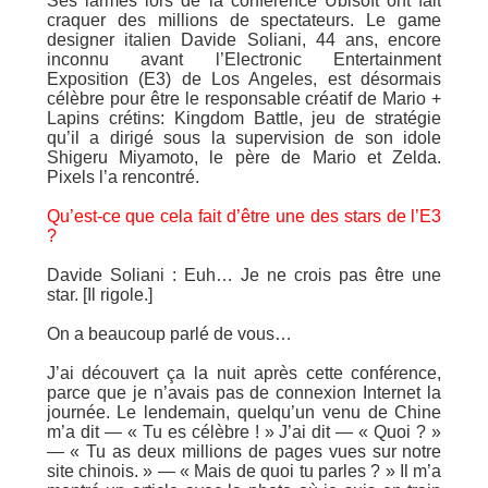
Ses larmes lors de la conférence Ubisoft ont fait
craquer des millions de spectateurs. Le game
designer italien Davide Soliani, 44 ans, encore
inconnu avant l’Electronic Entertainment
Exposition (E3) de Los Angeles, est désormais
célèbre pour être le responsable créatif de Mario +
Lapins crétins: Kingdom Battle, jeu de stratégie
qu’il a dirigé sous la supervision de son idole
Shigeru Miyamoto, le père de Mario et Zelda.
Pixels l’a rencontré.
Qu’est-ce que cela fait d’être une des stars de l’E3
?
Davide Soliani : Euh… Je ne crois pas être une
star. [Il rigole.]
On a beaucoup parlé de vous…
J’ai découvert ça la nuit après cette conférence,
parce que je n’avais pas de connexion Internet la
journée. Le lendemain, quelqu’un venu de Chine
m’a dit — « Tu es célèbre ! » J’ai dit — « Quoi ? »
— « Tu as deux millions de pages vues sur notre
site chinois. » — « Mais de quoi tu parles ? » Il m’a