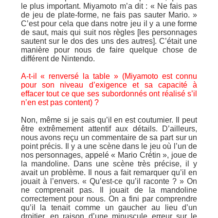
le plus important. Miyamoto m’a dit : « Ne fais pas
de jeu de plate-forme, ne fais pas sauter Mario. »
C’est pour cela que dans notre jeu il y a une forme
de saut, mais qui suit nos règles [les personnages
sautent sur le dos des uns des autres]. C’était une
manière pour nous de faire quelque chose de
différent de Nintendo.
A-t-il « renversé la table » (Miyamoto est connu
pour son niveau d’exigence et sa capacité à
effacer tout ce que ses subordonnés ont réalisé s’il
n’en est pas content) ?
Non, même si je sais qu’il en est coutumier. Il peut
être extrêmement attentif aux détails. D’ailleurs,
nous avons reçu un commentaire de sa part sur un
point précis. Il y a une scène dans le jeu où l’un de
nos personnages, appelé « Mario Crétin », joue de
la mandoline. Dans une scène très précise, il y
avait un problème. Il nous a fait remarquer qu’il en
jouait à l’envers. « Qu’est-ce qu’il raconte ? » On
ne comprenait pas. Il jouait de la mandoline
correctement pour nous. On a fini par comprendre
qu’il la tenait comme un gaucher au lieu d’un
droitier, en raison d’une minuscule erreur sur le