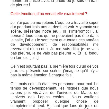
montré un article avec la photo où je suis en train
de pleurer !
Cette émotion, d’où venait-elle exactement ?
Je n’ai pas pu me retenir. L’équipe a travaillé super
dur pendant trois ans et demi, et voir Miyamoto sur
scène, présenter notre jeu... [Il s’interrompt.] J’ai
pensé à tous ceux qui ne pouvaient pas être dans
la salle, j’ai eu le sentiment que toutes ces années
de développement, de responsabilités me
revenaient d’un coup. Je me suis dit « je ne vais
pas pleurer, je ne vais pas pleurer ». Et j’ai fondu
en larmes. [Il rit.]
Ce n’est pourtant pas la première fois qu’un de vos
jeux est présenté sur scène, j’imagine qu’il n’y a
pas la même émotion à chaque fois.
Oui, mais celui-là était très personnel pour moi. Le
temps de développement, les risques que nous
avions pris vis-à-vis de l’univers de Mario, de
l’univers des Lapins crétins… Nous voulions
vraiment proposer quelque chose de
complètement neuf. En tant que fans de jeux de