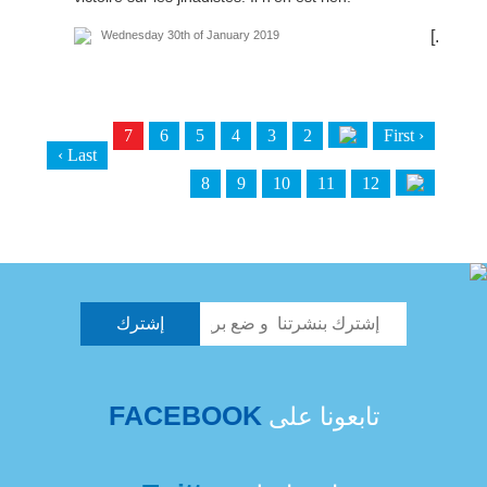
[...]
Wednesday 30th of January 2019
7
6
5
4
3
2
‹ First
Last ›
8
9
10
11
12
FACEBOOK
تابعونا على