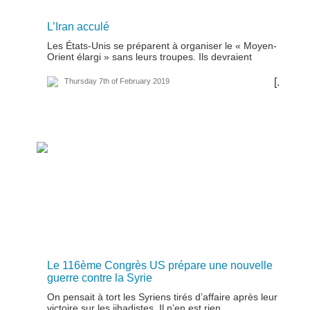
L’Iran acculé
Les États-Unis se préparent à organiser le « Moyen-
Orient élargi » sans leurs troupes. Ils devraient
[...]
Thursday 7th of February 2019
Le 116ème Congrès US prépare une nouvelle
guerre contre la Syrie
On pensait à tort les Syriens tirés d’affaire après leur
victoire sur les jihadistes. Il n’en est rien.