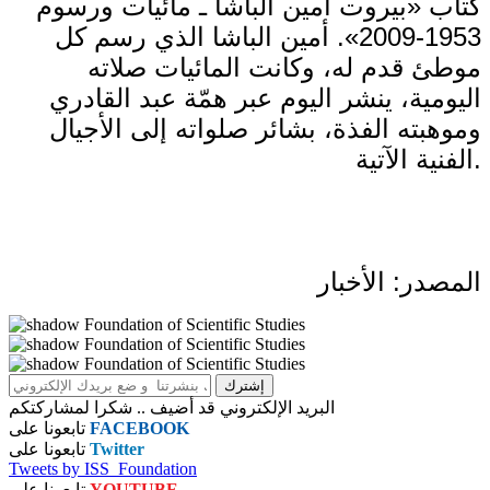
كتاب «بيروت أمين الباشا ـ مائيات ورسوم
1953-2009». أمين الباشا الذي رسم كل
موطئ قدم له، وكانت المائيات صلاته
اليومية، ينشر اليوم عبر همّة عبد القادري
وموهبته الفذة، بشائر صلواته إلى الأجيال
الفنية الآتية.
المصدر: الأخبار
البريد الإلكتروني قد أضيف .. شكرا لمشاركتكم
FACEBOOK
تابعونا على
Twitter
تابعونا على
Tweets by ISS_Foundation
YOUTUBE
تابعونا على