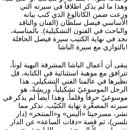
وهذا ما لم يذكر اطلاقاً في سيرته التي
وزعت ضمن الكاتالوغ الذي كتب بيانه
الأساسي فيصل سلطان (الفنان والناقد
والباحث في الفنون التشكيلية). بالمناسبة،
نجد في نهاية الكتيب سيرة فيصل الحافلة
بالتوازي مع سيرة الباشا!
يبقى أن أعمال الباشا المشرقة البهية لوناً،
تترافق مع موهبة استثنائية في الكتابة، قل
نظيرها في عالمنا الفني التشكيلي. هذا
الرجل الموسوعيّ تشكيلياً، وريشةً، هو
موسوعيّ حرفاً وقلماً. وهذا أيضاً لم يذكر في
سيرته المصغّرة نهاية الكتيّب. نذكر مما
نشر، مسرحيتا «أليس» و«المنتحر» (دار
نلسن)، ثم قصة «دقات الساعة» عن الدار
نفسها وصولاً إلى «شمس الليل» ثم «بيروت