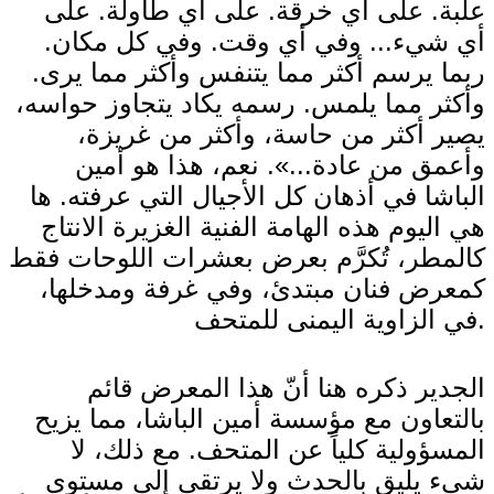
علبة. على أي خرقة. على أي طاولة. على
أي شيء... وفي أي وقت. وفي كل مكان.
ربما يرسم أكثر مما يتنفس وأكثر مما يرى.
وأكثر مما يلمس. رسمه يكاد يتجاوز حواسه،
يصير أكثر من حاسة، وأكثر من غريزة،
وأعمق من عادة...». نعم، هذا هو أمين
الباشا في أذهان كل الأجيال التي عرفته. ها
هي اليوم هذه الهامة الفنية الغزيرة الانتاج
كالمطر، تُكرَّم بعرض بعشرات اللوحات فقط
كمعرض فنان مبتدئ، وفي غرفة ومدخلها،
في الزاوية اليمنى للمتحف.
الجدير ذكره هنا أنّ هذا المعرض قائم
بالتعاون مع مؤسسة أمين الباشا، مما يزيح
المسؤولية كلياً عن المتحف. مع ذلك، لا
شيء يليق بالحدث ولا يرتقي إلى مستوى