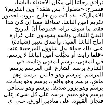
ترافق رحلتنا إلى مكان الاحتفاء بالباشا،
فتصرخ: «معقول؟ بس هلقد؟ وين التكريم؟
الاعمال؟». لقد اتت من خارج بيروت لحضور
تكريم أمين الباشا. تساءلنا معها إن كان هذا
فقط ما سوف نراه، خصوصاً أنّ التاريخ
الفنيّ اللبناني وناسه يشهدون على غزارة
انتاج الباشا الفنية. وأصدق تعبير (شهادة)
على ذلك جملة بول شاوول المرجعية عنه:
«قلما رأيت أو تخيّلت أمين الباشا لا يرسم.
في المقهى، يرسم المقهى وناسه. في
الشارع يرسم الشارع. في المرسم يرسم
المرسم. ويرسم وهو جالس. يرسم وهو
ماشٍ. يرسم وهو واقف. يرسم وهو يحادث.
يرسم وهو يزور صديقاً. يرسم وهو مسافر.
يرسم وهو مقيم. يرسم على كل شيء. على
فنجان القهوة. على مناديل الورق. على أي