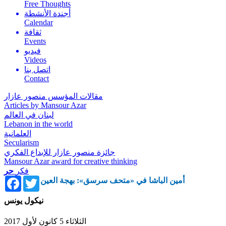
Free Thoughts
أجندة الأنشطة
Calendar
ثقافة
Events
فيديو
Videos
اتصل بنا
Contact
مقالات المؤسس منصور عازار
Articles by Mansour Azar
لبنان في العالم
Lebanon in the world
العلمانية
Secularism
جائزة منصور عازار للإبداع الفكري
Mansour Azar award for creative thinking
فكر
حر
Facebook
Twitter
أمين الباشا في «متحف سرسق»: بهجة العين
نيكول يونس
الثلاثاء 5 كانون لأول 2017