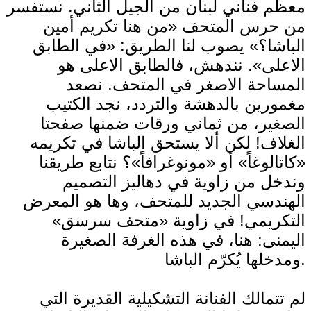
معظم فناني لبنان من الجيل الثاني. نستفسر
من حرس المتحف «من هنا تكريم أمين
الباشا؟» يصوب لنا الطريق: «في الطابق
الاعلى». نندهش، فالطابق الاعلى هو
المساحة الاصغر في المتحف. نصعد
مغمورين بالدهشة والتردد، نجد الكتيب
الصغير، من ثماني ورقات ضمنها صفحتا
الغلاف! لكن ألا يستحق الباشا في تكريمه
«كاتالوغاً» أو «مونوغرافاً»؟ نتابع طريقنا
وندخل من زاوية في دهاليز التصميم
الهندسي الجديد للمتحف، وها هو المعرض
التكريمي! في زاوية «متحف سرسق»
اليمنى: هنا، في هذه الغرفة الصغيرة
ومدخلها يُكرّم الباشا.
لم تتمالك الفنانة التشكيلية القديرة التي