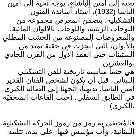
تحية إلى أمين الباشا»، يوجه تحية إلى أمين
الباشا (1932)، أستاذ أساتذة الفنون
التشكيلية. يتضمن المعرض مجموعة من
اللوحات الزيتية، واللوحات بالالوان المائية،
والمعروضات المصنوعة من الخشب المطلي
بالألوان، التي أُنجزت في حقبة تمتد من
الستينات حتى العقد الأول من القرن الحادي
والعشرين.
هي حتماً مناسبة تاريخية للفن التشكيلي
اللبناني، قبل أن تكون لشخص الفنان القدير
أمين الباشا. بديهياً، اتجهنا إلى الصالة الكبرى
في الطابق السفلي، (حيث القاعات المتحفيّة
الكبرى).
فالمُحتفى به رمز من رموز الحركة التشكيلية
اللبنانية، وأب مؤسس فيها. على يده، تتلمذ