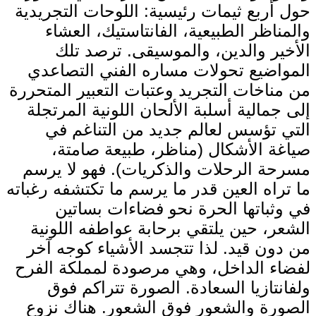
حول أربع ثيمات رئيسية: اللوحات التجريدية
والمناظر الطبيعية، الفانتاستيك، العشاء
الأخير والدين، والموسيقى. ترصد تلك
المواضيع تحولات مساره الفني التصاعدي
من مناخات التجريد وعتبات التعبير المتحررة
إلى جمالية أسلبة الألحان اللونية المرتجلة
التي تؤسس لعالم جديد من التناغم في
صياغة الأشكال (مناظر، طبيعة صامتة،
مسرحة الرحلات والذكريات). فهو لا يرسم
ما تراه العين قدر ما يرسم ما تكتشفه رغباته
في وثباتها الحرة نحو فضاءات بساتين
الشعر، حين يلتقي برحابة عواطفه اللونية
من دون قيد. لذا تتجسد الأشياء كوجه آخر
لفضاء الداخل، وهي مرصودة لمملكة الفرح
ولفانتازيا السعادة. الصورة تتراكم فوق
الصورة والشعور فوق الشعور. هناك نزوع