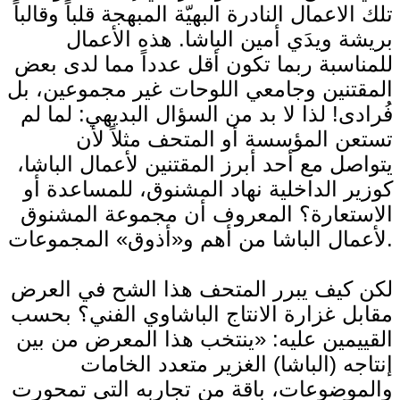
تلك الاعمال النادرة البهيّة المبهجة قلباً وقالباً
بريشة ويدَي أمين الباشا. هذه الأعمال
للمناسبة ربما تكون أقل عدداً مما لدى بعض
المقتنين وجامعي اللوحات غير مجموعين، بل
فُرادى! لذا لا بد من السؤال البديهي: لما لم
تستعن المؤسسة أو المتحف مثلاً لأن
يتواصل مع أحد أبرز المقتنين لأعمال الباشا،
كوزير الداخلية نهاد المشنوق، للمساعدة أو
الاستعارة؟ المعروف أن مجموعة المشنوق
لأعمال الباشا من أهم و«أذوق» المجموعات.
لكن كيف يبرر المتحف هذا الشح في العرض
مقابل غزارة الانتاج الباشاوي الفني؟ بحسب
القييمين عليه: «ينتخب هذا المعرض من بين
إنتاجه (الباشا) الغزير متعدد الخامات
والموضوعات، باقة من تجاربه التي تمحورت