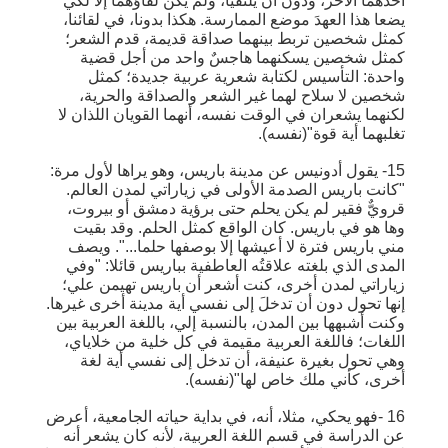
أحدهما الآخر، ودون أن يلتقيا، ولم يكن لقاؤهما إلا لكي
يضعا هذا العهدَ موضع الممارسة. هكذا بدونا، في لقائنا،
كمثل شخصين تربط بينهما صداقة قديمة، قدم الشعر؛
كمثل شخصين يسكنهما هاجسٌ واحد من أجل قضية
واحدة: التأسيس لكتابة شعرية عربية جديدة؛ كمثل
شخصين لا سلاح لهما غير الشعر والصداقة والحرية،
لكنهما يشعران في الوقت نفسه، أنهما القويان اللذان لا
تغلبهما أية قوة"(نفسه).
15- يقول أدونيس عن مدينة باريس، وهو يراها لأول مرة:
"كانت باريس الصدمة الأولى في زياراتي لمدن العالم.
قرويٌّ فقير لم يكن يحلم حتى برؤية دمشق أو بيروت،
وها هو في باريس. كان الواقع كمثل الحلم. وقد بقيت
مني باريس فترة لا أعيشها إلا بوصفها حلما...". ويصف
المدى الذي بلغته علاقتُه العاطفية بباريس قائلا: "وفي
زياراتي لمدن أخرى، كنت أشعر أن باريس تهيمن علي؛
إنها تحول دون أن تدخلَ إلى نفسي أية مدينة أخرى غيرها.
وكنت أشبهها بين المدن، بالنسبة إلي، باللغة العربية بين
اللغات؛ فاللغة العربية مقيمة في كل خلية من خلاياي،
وهي تحول بغيرة عنيفة، أن تدخل إلى نفسي أية لغة
أخرى، كأني ملك خاص لها"(نفسه).
16 -فهو يحكي، مثلا، أنه، في بداية حياته الجامعية، أعرض
عن الدراسة في قسم اللغة العربية، لأنه كان يشعر أنه