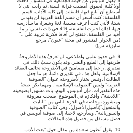
8 -يقول أدونيس عن حياته الجامعية في دمشق: "دخلت
أولا كلية الحقوق. أمضيت قرابة السنة، ثم رأيت أنني لا
أستطيع أن أتابع فيها، فانتقلت إلى كلية الآداب، قسم
الفلسفة؛ كنت أشعر أن قسم اللغة العربية لن يفيدني
شيئا، لأنني كنت أعرف مسبقا، لغةً وشعرا، ما سأدرسه
فيها، لذلك اخترت الفلسفة، قائلا في ذات نفسي: ربما
أفيد من الفلسفة، فتفتح لي آفاقا فكرية غريبة علي..."
(من الحوار المنشور في مجلة "عيون"، مرجع
سابق(م.س))
9- في حدودِ علمي واطلاعي، لم تعرفْ هذه الأطروحةُ
طريقها إلى الطبع والنشر. وقد يكون سببُ ذلك، في
تقديري، راجعا إلى مضامينَ في الأطروحة تخالف العقائدَ
الإسلامية. ولعل هذا، في تقديري دائما، هو ما جعل
الطالبَ أدونيس يختار لأطروحته عنوان "الصوفية
العربية" وليس "الصوفية الإسلامية". ومهما تكن صحةُ
هذه التقديرات، فإن أدونيس، اليوم، بات مشهورا بصوفيته
"اللادينية"، وأفكارُه في الموضوع أصبحت معروفة
ومنشورة، وخاصة في الجزء الثاني من "الثابت
والمتحول"(تأصيل الأصول)، وفي كتاب "الصوفية
والسوريالية". وسأرجع، لاحقا، إلى صوفية أدونيس في
فصل مستقل من فصول هذه المقالات.
10- يقول أنطون سعادة مِن مقال حول "بعث الأدب