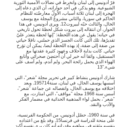
فرّ أدونيس إلى لبنان وانخرط في نضالات الأممية الثورية
الشيوعية. وهو يذكر، في أحد حواراته، أن الذي دعاه إلى
الهجرة إلى لبنان ثلاثة أسباب، الأولُ معارضُته للنظام
الحاكم في سوريا، والثاني مشروعُ المجلة مع يوسف
الخال، والثالث حبّه لبيروت12. ويرى أدونيس، في هذا
الحوار، أن انتقاله إلى بيروت شكل لحظةَ تحول تاريخي
في حياته؛ يقول عن هذه اللحظة: "إنها لحظة يتعذر عليّ
تقديرُها، تلك التي كانت الجسرَ الذي حملني، ناقلا حياتي
من ضفة إلى ضفة، إذ بهذه اللحظة أيضا، يمكن أن تؤرخ
حياتي. كانت بداية لأحلاف وعهود كثيرة عقدتها مع
المستقبل، واثقا أنه خير لي أن أحتضنَ صحرائي وأتابع
الهواء الذي يحمل رائحة البحر. ولم أندم، ولم آسف على
شيء."13
شارك أدونيس بنشاط كبير في تحرير مجلة "شعر"، التي
أسسها يوسف الخال، في لبنان، سنة195714. وبعد
اختلافه مع يوسف الخال، وانفصاله عن جماعة "شعر"،
أسس سنة 1968 مجلة "مواقف"، التي امتازت، مع
"شعر"، بحمل لواء المذهبية الحداثية في مضمار الفكر
والأدب والنقد.
في سنة 1960، حصّل أدونيس، من الحكومة الفرنسية،
على منحة للدراسة في فرنسا15. وقد بلغ من اعتداده
بنفسه وثقته في مواهبه وقدراته أنه كان يرى نفسه أكبرَ