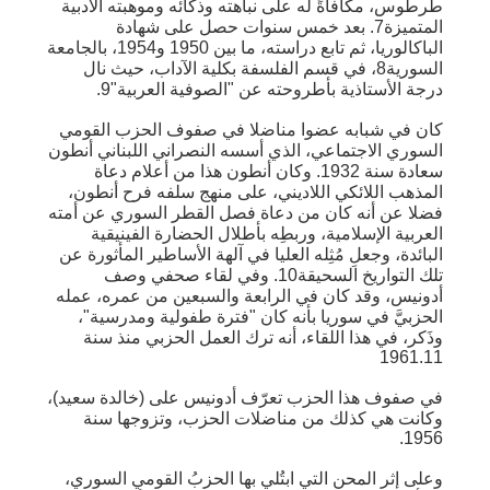
طرطوس، مكافأةً له على نباهته وذكائه وموهبته الأدبية
المتميزة7. بعد خمس سنوات حصل على شهادة
الباكالوريا، ثم تابع دراسته، ما بين 1950 و1954، بالجامعة
السورية8، في قسم الفلسفة بكلية الآداب، حيث نال
درجة الأستاذية بأطروحته عن "الصوفية العربية"9.
كان في شبابه عضوا مناضلا في صفوف الحزب القومي
السوري الاجتماعي، الذي أسسه النصراني اللبناني أنطون
سعادة سنة 1932. وكان أنطون هذا من أعلام دعاة
المذهب اللائكي اللاديني، على منهج سلفه فرح أنطون،
فضلا عن أنه كان من دعاة فصل القطر السوري عن أمته
العربية الإسلامية، وربطِه بأطلال الحضارة الفينيقية
البائدة، وجعلِ مُثِله العليا في آلهة الأساطير المأثورة عن
تلك التواريخ السحيقة10. وفي لقاء صحفي وصف
أدونيس، وقد كان في الرابعة والسبعين من عمره، عمله
الحزبيَّ في سوريا بأنه كان "فترة طفولية ومدرسية"،
وذَكر، في هذا اللقاء، أنه ترك العمل الحزبي منذ سنة
1961.11
في صفوف هذا الحزب تعرّف أدونيس على (خالدة سعيد)،
وكانت هي كذلك من مناضلات الحزب، وتزوجها سنة
1956.
وعلى إثر المحن التي ابتُلي بها الحزبُ القومي السوري،