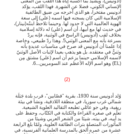
(أدونيس)، ويشيد بما أكسبه إياه هذا اللقبُ من المعنى
الإنساني الكوني، فضلا عن الشهرة. فهذا اللقب، يؤكد
أدونيس مفتخرا، هو الذي أخرجه من ضيق الطائفية
الإسلامية التي كان يسجنه فيها اسمه (علي) إلى سعة
الهوية العالمية التي لا حدود لها. وحينما تلاحظُ ابنتُه(نينار)،
في حديث لها مع أبيها، أن اسم (علي) له دلالة إسلامية
بخلاف لقب (أدونيس) الراسخ في الوثنية، فإنه يردّ
بسرعة بأنه مع المعنى الوثني5. وهذا ردّ طبيعي، وخاصة
إذا علمنا أن أدونيس قد صرح في مناسبات عديدةٍ بأنه
وثنيٌّ في معتقده. بل هو يذهب بعيدا لإثبات الأصل الوثنيّ
لاسمه الإسلامي حينما يزعم أن اسم (علي) مشتق مِن
(EL) وهو اسم الإله الأعظم عند السومريين...6.
(2)
وُلد أدونيس سنة 1930، بقرية "قصّابين"، قرب بلدة جَبَلَة
شمالي غرب سوريا، في منطقة اللاذقية، ونشأ في بيئة
ريفية، وفي جو عائلي تطبعه التقاليد العلوية الشيعية.
تعلّم في صغره القراءةَ والكتابة في الكتّاب، وحفظ على
يد أبيه، في بيته، شيئا من الشعر العربي وشيئا من
المأثورات المتصلة بتراث الطائفة العلوية. ولمّا بلغ الرابعة
عشرة من عمره أُلحق بالمدرسة العلمانية الفرنسية، في