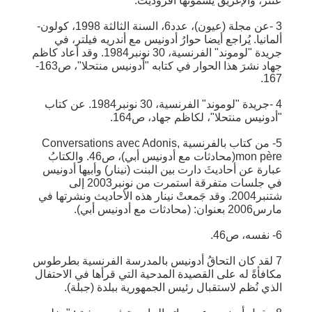
عثتر، والإغريق يسمونها أفروديت.
3 -عن مجلة (عيون)، عدد6، السنة الثالثة 1998، كولون-
ألمانيا. يُراجع أيضا حوارُ أدونيس مع أندريه فيلتر، في
جريدة "لوموند" الفرنسية، 30 نونبر1984. وقد أعاد كاظم
جهاد نشرَ هذا الحوار في كتابه "أدونيس منتحلا"، ص163-
167.
4 -جريدة "لوموند" الفرنسية، 30 نونبر1984. عن كتاب
"أدونيس منتحلا"، لكاظم جهاد، ص164.
5- من كتاب بالفرنسية Conversations avec Adonis,
mon père(محادثات مع أدونيس أبي)، ص46. والكتابُ
عبارة عن أحاديثَ دارت بين البنت (نينار) وأبيها أدونيس
في جلسات متفرقة استمرت من نونبر2003 إلى
شتنبر2004. وقد جَمعتْ نينار هذه الأحاديث ونشرتها في
مارس2006 بعنوان: (محادثات مع أدونيس أبي).
6- نفسه، ص46.
7 لقد كان التحاقُ أدونيس بالمدرسة الفرنسية بطرطوس
مكافأةً له على القصيدة المدحية التي قرأها في الاحتفال
الذي نُظم لاستقبال رئيس الجمهورية ببلدة (جبلة).