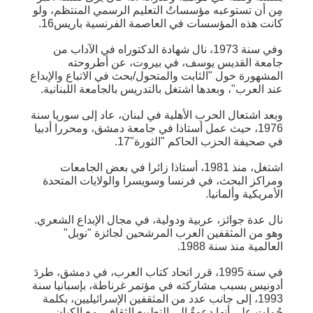
مِن أن تستوعبه مؤسساتُ التعليم الرسمي المنتظم، ولو
كانت هذه المؤسسات في العاصمة الفرنسية باريس16.
وفي سنة 1973، نال شهادة الدكتوراه في الآداب من
جامعة القديس يوسف، في بيروت، عن أطروحته
المشهورة حول "الثابت والمتحول/بحث في الاتباع والإبداع
عند العرب"، وبعدها اشتغل بالتدريس بالجامعة اللبنانية.
وبعد اشتعال الحرب الأهلية في لبنان، عاد إلى سوريا سنة
1976، حيث عمل أستاذا في جامعة دمشق، ومحررا أدبيا
في صحيفة الحزب الحاكم "الثورة"17.
اشتغل، منذ 1981، أستاذا زائرا في بعض الجامعات
ومراكز البحث، في فرنسا وسويسرا والولايات المتحدة
الأمريكية وألمانيا.
نال عدة جوائز، عربية ودولية، في مجال الإبداع الشعري.
وهو من المثقفين العرب المرشحين لجائزة "نوبل"
العالمية منذ سنة 1988.
في سنة 1995، قرر اتحاد كتاب العرب، في دمشق، طردَ
أدونيس بسبب مشاركته في مؤتمر غرناطة، بإسبانيا سنة
1993، إلى جانب عدد من المثقفين الإسرائيليين، بكلمة
حُملت على أنها دعوةٌ إلى التطبيع الثقافي مع الكيان