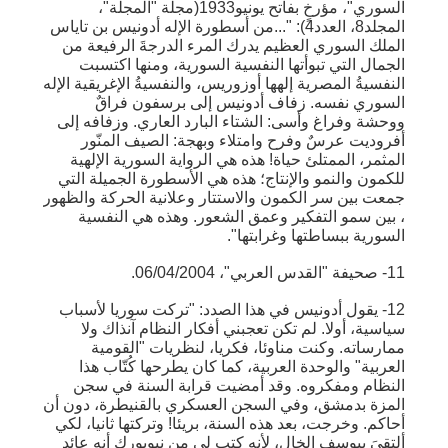
السوري"، مؤرخٍ بفاتح يونيو1933(مجلة "المجلة"،
المجلد8، العدد4): "...من أسطورة الإله أدونيس بن تاياس
الملك السوري العظيم يدرك المرء الدرجةَ الرفيعة من
الجمال التي تبوأتها النفسية السورية، ومنها اكتسبت
النفسيةُ المصرية إلهها أوزوريس، والنفسيةُ الإغريقية الإله
السوري نفسه. زفاف أدونيس إلى برسفون فراقٌ
ووحشة وفراغ وأسى: الشتاء البارد العاري. وزفافه إلى
أفروديت عرسٌ وفرح وامتلاء وبهجة: الصيف المنّور
المثمر، الممتلئ حياة! هذه هي الرواية السورية الإلهية
للكمون والنمو والإنتاج؛ هذه هي الأسطورة الجميلة التي
جمعت بين سر الكمون والاستتار وعلانية الحركة والظهور
، بين سمو التفكير وعمق الشعور. وهذه هي النفسية
السورية ببساطتها وغرابتها".
11- صحيفة "القدس العربي"، 06/04/2004.
12- يقول أدونيس في هذا الصدد: "تركت سوريا لأسباب
سياسية، أولا. لم تكن تعجبني أفكار النظام آنذاك ولا
ممارساته. وكنت مناوئا، فكريا، لنظريات "القومية
العربية" والوحدة العربية، كما كان يطرحها كُتّاب هذا
النظام ومفكروه. وقد أمضيت قرابة السنة في سجن
المزة بدمشق، وفي السجن العسكري بالقنيطرة، دون أن
أحاكم. وخرجت، بعد هذه السنة، بريئا! وتركتها ثانيا، لكي
ألتقيَ بيوسف الخال، لأنه كتب لي من نيويورك أنه عائد