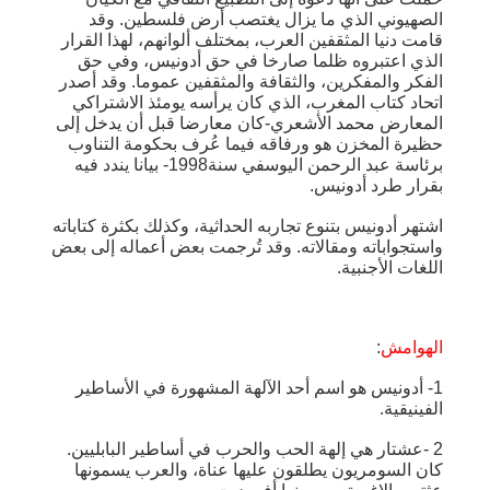
الصهيوني الذي ما يزال يغتصب أرض فلسطين. وقد
قامت دنيا المثقفين العرب، بمختلف ألوانهم، لهذا القرار
الذي اعتبروه ظلما صارخا في حق أدونيس، وفي حق
الفكر والمفكرين، والثقافة والمثقفين عموما. وقد أصدر
اتحاد كتاب المغرب، الذي كان يرأسه يومئذ الاشتراكي
المعارض محمد الأشعري-كان معارضا قبل أن يدخل إلى
حظيرة المخزن هو ورفاقه فيما عُرف بحكومة التناوب
برئاسة عبد الرحمن اليوسفي سنة1998- بيانا يندد فيه
بقرار طرد أدونيس.
اشتهر أدونيس بتنوع تجاربه الحداثية، وكذلك بكثرة كتاباته
واستجواباته ومقالاته. وقد تُرجمت بعض أعماله إلى بعض
اللغات الأجنبية.
الهوامش
:
1- أدونيس هو اسم أحد الآلهة المشهورة في الأساطير
الفينيقية.
2 -عشتار هي إلهة الحب والحرب في أساطير البابليين.
كان السومريون يطلقون عليها عناة، والعرب يسمونها