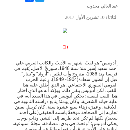
عبد العالي مجذوب
الثلاثاء 10 تشرين الأول 2017
(1)
"أدونيس" هو لقبٌ اشتهر به الأديبُ والكاتب العربي علي
أحمد سعيد إسبر منذ سنة 1948. سوريُّ الأصل، يُقيم في
فرنسا منذ 1986، متزوج وأب لبنْتين، "أرواد" و"نينار".
قيل إن أنطون سعادة(1904- 1949)، زعيمَ الحزب
القومي السوري الاجتماعي، هو الذي أطلق عليه هذا
اللقب، لكن أدونيس ينفي ذلك، ويؤكد أنه هو الذي اختار
هذا اللقب لنفسه؛ يحكي أدونيس في هذا الصدد أنه، في
بداية حياته الشعرية، وكان يومئذ يتابع دراسته الثانوية في
اللاذقية، وعمرُه زهاء سبع عشرة سنة، كان يُرسل بعضَ
تجاربه إلى الصحافة موقعةً باسمه الحقيقي(علي أحمد
سعيد)، لكنها لم تكن تجد طريقا إلى النشر. وذات يوم ــ
يحكي أدونيس: "وقعتْ في يدي، مصادفة، مجلةٌ أسبوعية،
لبنانية على الأرجـح، قرأت فيها مقالةً عن أسطورة