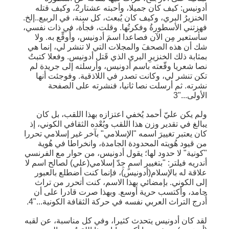
أدونيس: كيف كان جميلا، وأحبته عشتار2، وكيف قتله
الخنزيرُ البري، وكيف كان يُبعث، كل سنة، في الربيع..إلخ.
فهزتني الأسطورةُ وفكرتُها. وقلت، فجأة، في ذات نفسي،
سأستعير مِن الآن فصاعدا اسمَ أدونيس، وأُوقِّع به. ولا
شك أن هذه الصحفَ والمجلات التي لا تنشر لي، إنما هي
بمثابة ذلك الخنزيرِ البري الذي قَتل أدونيس. وفعلا كتبتُ
نصا شعريا وقّعته باسم أدونيس، وأرسلته إلى جريدة لم
تكن تنشر لي، وكانت تصدر في اللاذقية. وفوجئت أنها
نشرته. ثم أرسلت نصا ثانيا، فنشرته على الصفحة
الأولى..."3
ولم يكن عليّ أحمد يُخفي اعتزازه بهذا اللقب، بل كان
يبالغ في تقدير وزن هذا اللقب وبُعْده الثقافي الكوني، إذ
كان يعتبر تغييرَ اسمه "الإسلامي" بآخر غير إسلامي تحررا
من قيود هُويته المحدودة الجامدة، وانخراطا في هُوية
"كونية" لا حدود لها؛ يقول أدونيس، من حوار مع الفرنسي
أندريه فيلتر: "بتغيير اسمٍ جِدّ إسلامي(علي) لصالح اسم لا
علاقة له بالإسلام(أدونيس)، فإنما كنت أضطلع بالعبور
إلى الكوني. بإمضائي بهذا الاسم، كنت أتحرر من تراث
جامد، وأكتسب حرية أوسع. وبهذا صرت قادرا على أن
أُدرج التراث العربي نفسه في حركة الثقافة الكونية..."4.
لقد كان أدونيس يتحدث كثيرا، وفي كل مناسبة، عن لقبه