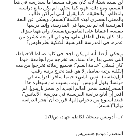
لن يفيده شيئا، لأنه كان يعرف مسبقا ما سيدرسه في هذا
القسم، ومع ذلك، فهو، كما يحكي، لم يكن يتابع دراسته
بانتظام، "والحقيقة- كما يقول- أنني لم أكن طالبا،
بالمعنى الحصري لهذه الكلمة"(نفسه). ويحكي عن اللغة
الفرنسية أنه لم يدرسها في المدرسة، وإنما درسها
بنفسه، اعتمادا على القاموس(نفسه). ولي ههنا سؤال:
ماذا كان يفعل الطفل علي، وهو في الرابعة عشرة من
عمره، في المدرسة الفرنسية اللائكية بطرطوس؟
ويحكي، أيضا، أنه لم يكن ناجحا في كلية ضباط الاحتياط،
التي قضى بها زهاء سنة، بعد تخرجه من الجامعة، فيما
كان يُسمّى "خدمة العلم"؛ فجميع زملائه تخرجوا من هذه
الكلية برتبة ضابط، إلا هو، فقد تخرج برتبة رقيب
أول(نفسه). نفس الشيء حينما سافر للدراسة في
فرنسا؛ يقول أدونيس: "ربما، بسبب من سيطرة هذا
السحر[يقصد سحر العالم الجديد أي سحرَ باريس]، لم
أقدر أن أتابع دراسة الفرنسية في مدرسة "الأليانس"،
فبعد أسبوع من دخولي إليها، قررت أن أهجر الدراسة
نهائيا"(نفسه).
17- أدونيس منتحلا، لكاظم جهاد، ص170.
المصدر: موقع هسبريس