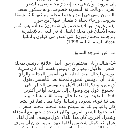
إلى بيروت، وأن في نيته إصدارَ مجلة تعنى بالشعر
العربي، وبالحداثة الشعرية خصوصا، وأنه سيكون سعيدا
بالتعاون معي في إصدار هذه المجلة. وتركتها ثالثا، شغفا
ببيروت، ورجاء بحياة لا طغيان فيها"(من حوار
لـِ(مارغريت أوبانك) و(صموئيل شمعون) مع أدونيس. نُشر
نصه الأصليُّ في مجلة (بانيبال)، في لندن، بالإنجليزية،
وترجمته مجلة (عيون) التي تصدر في كولون بألمانيا-
عدد6، السنة الثالثة، 1998).
13 -عن المرجع السابق.
14- هناك رأيان مختلفان حول أصل علاقة أدونيس بمجلة
"شعر". فالأول، وهو رأي أدونيس نفسه، أنه كان شريكا
ليوسف الخال، منذ البداية، في تأسيس المجلة، والرأيُ
الثاني أن أدونيس التحق بالمجلة بعد التأسيس. يقول
أدونيس، متذكرا لقاءه الأولَ مع يوسف الخال: "في
الأسبوع الأول مِن وصولي إلى بيروت، أواخر أكتوبر
1956، التقيت بيوسف الخال. ومنذ لقائنا نشأت بيننا
صداقةٌ قوية، شعريا، وإنسانيا. وكنا معا دائما، في بيته.
كان واعيا وواثقا أنه سيفتح بهذه المجلة، مجلة "شعر"،
أفقا جديدا للشعر العربي. وكان قد تحدث عنها مع أصدقاء
وشعراء آخرين. كان هذا اللقاءُ الأول بيوسف الخال لقاء
عمل. كنا كمثل شخصين أقاما عهدا بينهما، دون أن يعرف