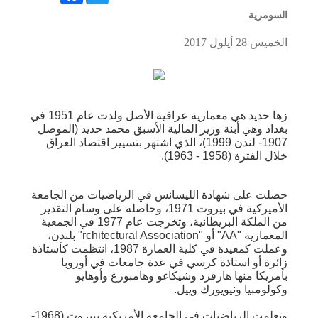
السومرية
الخميس 28 أيلول 2017
زها حديد هي معمارية عراقية الأصل ولدت عام 1951 في
بغداد وهي أبنة وزير المالية الأسبق محمد حديد (الموصل
1907- لندن 1999)، الذي اشتهر بتسيير اقتصاد العراق
خلال الفترة (1958 - 1963).
حصلت على شهادة الليسانس في الرياضيات من الجامعة
الأميركية في بيروت 1971، وحاصلة على وسام التقدير
من الملكة البريطانية، وتخرجت عام 1977 في الجمعية
المعمارية "AA" أو "rchitectural Association" بلندن،
وعملت كمعيدة في كلية العمارة 1987، انتظمت كأستاذة
زائرة أو استاذة كرسي في عدة جامعات في أوروبا
بأمريكا منها هارفرد وشيكاغو وهامبورغ وأوهايو
وكولومبيا ونيويورك وييل.
وتعلمت الرياضيات في الجامعة الأمريكية ببيروت (1968-