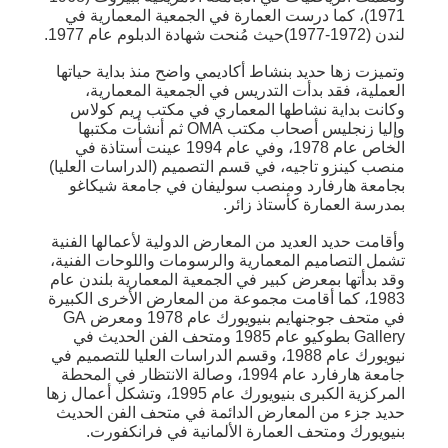
1971)، كما درست العمارة في الجمعية المعمارية في
لندن (1972-1977)حيث مُنحت شهادة الدبلوم عام 1977.
وتميزت زها حديد بنشاط أكاديمي واضح منذ بداية حياتها
العملية، فقد بدأت التدريس في الجمعية المعمارية،
وكانت بداية نشاطها المعماري في مكتب ريم كولاس
وإليا زنجليس أصحاب مكتب OMA ثم أنشأت مكتبها
الخاص عام 1978، وفي عام 1994 عينت أستاذة في
منصب كينزو تاجيه، في قسم التصميم (الدراسات العليا)
بجامعة هارفارد ومنصب سوليفان في جامعة شيكاغو
بمدرسة العمارة كأستاذ زائر.
وأقامت حديد العديد من المعارض الدولية لأعمالها الفنية
تشمل التصاميم المعمارية والرسومات واللوحات الفنية،
وقد بدأتها بمعرض كبير في الجمعية المعمارية بلندن عام
1983، كما أقامت مجموعة من المعارض الأخرى الكبيرة
في متحف جوجنهايم بنيويورك عام 1978 ومعرض GA
Gallery بطوكيو عام 1985 ومتحف الفن الحديث في
نيويورك عام 1988، وقسم الدراسات العليا للتصميم في
جامعة هارفارد عام 1994، وصالة الانتظار في المحطة
المركزية الكبرى بنيويورك عام 1995، وتشكل أعمال زها
حديد جزء من المعارض الدائمة في متحف الفن الحديث
بنيويورك ومتحف العمارة الألمانية في فرانكفورت.