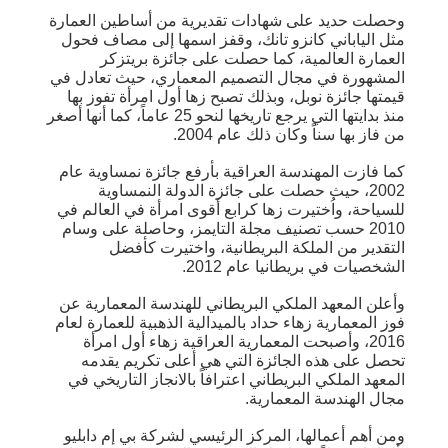
وحصلت حديد على شهادات تقديرية من أساطين العمارة
مثل الياباني كانزو تانك، وقفز اسمها إلى مصاف فحول
العمارة العالمية، كما حصلت على جائزة بريتزكر
المشهورة في مجال التصميم المعماري، حيث تعادل في
قيمتها جائزة نوبل، وبذلك تصبح زها أول امرأة تفوز بها
منذ بدايتها التي يرجع تاريخها لنحو 25 عاماً، كما أنها أصغر
من فاز بها سناً وكان ذلك عام 2004.
كما فازت المهندسة العراقية بأرفع جائزة نمساوية عام
2002، حيث حصلت على جائزة الدولة النمساوية
للسياحة، واُختيرت زها كرابع أقوى امرأة في العالم في
2010 حسب تصنيف مجلة التايمز، وحاصلة على وسام
التقدير من الملكة البريطانية، واختيرت كأفضل
الشخصيات في بريطانيا عام 2012.
وأعلن المعهد الملكي البريطاني للهندسة المعمارية عن
فوز المعمارية زهاء حداد بالميدالية الذهبية للعمارة لعام
2016، وأصبحت المعمارية العراقية زهاء أول امرأة
تحصل على هذه الجائزة التي هي أعلى تكريم يقدمه
المعهد الملكي البريطاني اعترافاً بالانجاز التاريخي في
مجال الهندسة المعمارية.
ومن أهم أعمالها، المركز الرئيسي لشركة بي إم دابليو