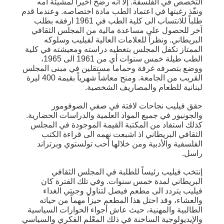
التخصص في الفلسفة. إلا انه رضخ أخيراً لمشيئة أمه
ونفّذ رغبتها في اعتماد الطب مادة اختصاصه. وعندما قدم
طلباً للانتساب الى كلية الطب في 1961 ارفقه بطلب
آخر للحصول على مساعدة مالية من المجلس الثقافي
البريطاني. ونظراً للعلامات العالية لفيليب وسلوكه
الممتاز تكفل المجلس بتغطيه دراسته ومعيشته في كلية
الطب طيلة خمس سنوات أي من 1961 الى 1965،
ووضع بتصرفه غرفة وحماما مستقلين في مبنى المجلس
القريب من الجامعة. ومنح معاشاً شهرياً بقيمة 400 ليرة
لبنانية للطعام والمصاريف الشخصية.
حقق فيليب نجاحات لافتة في صفي الصوفومور
والجونيور في جميع المواد العلمية والدراسات الحضارية.
كذلك استفاد من المكتبة القيمة الموجودة في المجلس
الثقافي البريطاني اذ اشبعت نهمه الى قراءة الكتب
الفلسفية والأدبية ومن خلالها أحب تولستوي وبرتراند
راسل.
إنتخب فيليب رئيساً للطلبة في المجلس الثقافي
البريطاني لمدة خمس سنوات. وفي تلك الفترة كان
فيليب يتردد الى مطعم فيصل لتناول وجبتي الغداء
والعشاء، وقد احتل هذا المطعم حيزاً مهماً من حياته
الطالبية والمهنية، حيث عاش أجواء الحوارات السياسية
والإيديولوجية الساخنة في ذلك المعْلم الفكري والسياسي