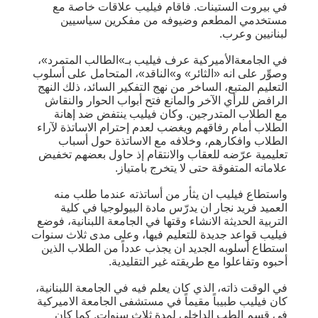
في بيروت الستينات. فاقام فيليب علاقات خاصة مع
مستخدمي المطعم وضيوفه من مفكرين سياسيين
لبنانيين وعرب.
في الجامعةالأميركية عرف فيليب بـ»الطالب المتمرد»،
وصوِّر على انه «الثائر» و»الناقد»، المتحامل على أسلوب
التعليم المتبع، الساخر من نهج التفكير السائد، ذلك النهج
الرافض للرأي الآخر والمانع فتح أبواب الحوار والنقاش
مع الطلاب المتدرجين. وكان فيليب ينتفض ضد إهانة
الطلاب أمام رفاقهم ويغضب لعدم إحترام الاساتذة لآراء
الطلاب وافكارهم، وخلافه مع الاساتذة حول أسباب
تعليمية عرّضه للعقاب والانتقام إذ حاول بعضهم تخفيض
علاماته المتفوقة حتى لا يتخرج بامتياز.
واستطاع فيليب ان يثأر من أساتذته عندما طلب منه
العميد فريد نجار ان يدرّس مادة البيولوجيا في كلية
التربية الحديثة الانشاء وقتها في الجامعة اللبنانية، فوضع
فيليب قواعد جديدة للتعليم فيها، وعلى مدى ثلاث سنوات
استطاع أسلوبه الجديد ان يجذب عدداً من الطلاب الذين
أحبوه وتفاعلوا مع طريقته غير التقليدية.
في الوقت ذاته، الذي كان يعلم فيه في الجامعة اللبنانية،
كان فيليب طبيباً مقيماً في مستشفى الجامعة الاميركية
في قسم الطب الداخلي لمدة ثلاث سنوات. كما كان