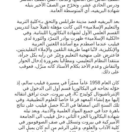
ودرس الحادي عشر، وتخرّج من الصفّ الأخير بنيله
شهادة البريفيه، أي المتوسطة العامة.
بعد البريفيه قصد مدينة طرابلس والتحق بـ»كلية التربية
والتعليم الإسلامية» التي كانت مؤهلة تأهيلاً جيداً لتدريس
القسم العلمي الأول لشهادة البكالوريا اللبنانية. وفي
«الكلية الإسلامية» ظهرت بوادر التمرّد والثورة لدى
فيليب عندما اصطدم مع أساتذة اللغتين العربية
والإنكليزية، لاتّباعهما طريقة التلقين والإملاء التقليديتين،
فاعترض على منهجية التعليم وعبّر عن رأيه بكل جرأة،
منتقداً النظام التعليمي، ومطالباً بضرورة إدخال الحوار
والنقاش وعدم الأخذ بكلام الأستاذ كأنه منزّل، فعوقب
على ذلك.
كان العام 1958 عاماً مميّزاً في مسيرة فيليب سالم، إذ
خوّله نجاحه في البكالوريا قسم أول الى الدخول في
الإنترناشيونال كوليدج IC، في بيروت، حيث ترافق انتقاله
إليها مع إنشاء المعهد فرعاً خاصاً للعلوم التطبيقية. وفي
تلك السنة التي أمضاها في الـIC حصل فيليب على نتائج
باهرة جداً في جميع المواد العلمية والأدبية. وبعد نيله
شهادة البكالوريا الجزء الثاني دخل فيليب الى الجامعة
الأميركية في بيروت وتسجّل في صف الصوفومور في
كلية الآداب والعلوم، وعلى الرغم من أنه كان يميل الى