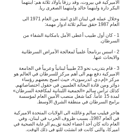
الاميركية في بيروت، وقد رزقا بأولاد ثلاثة هم: ابنتهما
البكر دارة وابنهما خالد وابنتهما الصغرى ريا.
وخلال عمله في لبنان الذي امتد من العام 1971 الى
العام 1987 حقق سالم ثلاثة ادوار مهمة:
1 - كان أول طبيب أعطى الأمل بامكانية الشفاء من
السرطان.
2 - اسس برنامجاً علمياً لمعالجة الأمراض السرطانية
والابحاث عنها.
3 - قام بتدريب نحو 23 طبيباً لبنانياً وعربياً في الجامعة
الاميركية دفع بهم الى أهم مركز للسرطان في العالم هو
مركز «إم.دي. اندرسون»، حيث أصبح بعضهم رؤساء
دوائر ومن قادة البحاثة العلميين في حقول اختصاصاتهم.
كذلك ترأس سالم «الجمعية اللبنانية لمكافحة السرطان»
لمدة 15 عاماً. كما شغل منصب الأمين العام لمؤسسة
برامج السرطان في منطقة الشرق الأوسط.
هاجر فيليب سالم وعائلته الى الولايات المتحدة الاميركية
في العام 1987، بسبب ظروف الحرب في لبنان، وفي
العام ذاته كان أحد أعضاء لجنة تق,يم الرعاية الصحية في
اميركا، والتي كانت قد انشئت للتو في ذلك الوقت.