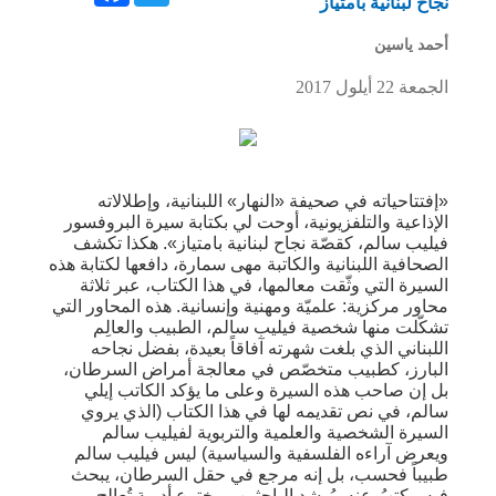
نجاح لبنانية بامتياز
أحمد ياسين
الجمعة 22 أيلول 2017
«إفتتاحياته في صحيفة «النهار» اللبنانية، وإطلالاته
الإذاعية والتلفزيونية، أوحت لي بكتابة سيرة البروفسور
فيليب سالم، كقصّة نجاح لبنانية بامتياز». هكذا تكشف
الصحافية اللبنانية والكاتبة مهى سمارة، دافعها لكتابة هذه
السيرة التي وثّقت معالمها، في هذا الكتاب، عبر ثلاثة
محاور مركزية: علميّة ومهنية وإنسانية. هذه المحاور التي
تشكّلت منها شخصية فيليب سالم، الطبيب والعالِم
اللبناني الذي بلغت شهرته آفاقاً بعيدة، بفضل نجاحه
البارز، كطبيب متخصّص في معالجة أمراض السرطان،
بل إن صاحب هذه السيرة وعلى ما يؤكد الكاتب إيلي
سالم، في نص تقديمه لها في هذا الكتاب (الذي يروي
السيرة الشخصية والعلمية والتربوية لفيليب سالم
ويعرض آراءه الفلسفية والسياسية) ليس فيليب سالم
طبيباً فحسب، بل إنه مرجع في حقل السرطان، يبحث
فيه، يكتبُ عنه، يُرشد الباحثين، ويخترع أدوية تُعالج