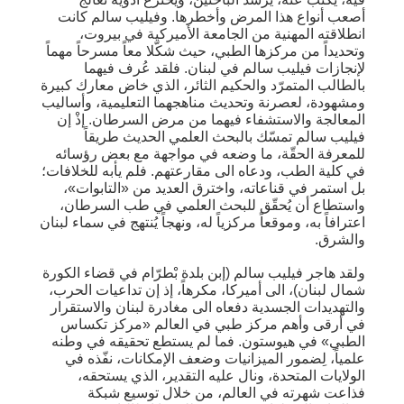
أصعب أنواع هذا المرض وأخطرها. وفيليب سالم كانت
انطلاقته المهنية من الجامعة الأميركية في بيروت،
وتحديداً من مركزها الطبي، حيث شكّلا معاً مسرحاً مهماً
لإنجازات فيليب سالم في لبنان. فلقد عُرف فيهما
بالطالب المتمرّد والحكيم الثائر، الذي خاض معارك كبيرة
ومشهودة، لعصرنة وتحديث مناهجهما التعليمية، وأساليب
المعالجة والاستشفاء فيهما من مرض السرطان. إذْ إن
فيليب سالم تمسّك بالبحث العلمي الحديث طريقاً
للمعرفة الحقّة، ما وضعه في مواجهة مع بعض رؤسائه
في كلية الطب، ودعاه الى مقارعتهم. فلم يأبه للخلافات؛
بل استمر في قناعاته، واخترق العديد من «التابوات»،
واستطاع أن يُحقّق للبحث العلمي في طب السرطان،
اعترافاً به، وموقعاً مركزياً له، ونهجاً يُنتهج في سماء لبنان
والشرق.
ولقد هاجر فيليب سالم (إبن بلدة بْطرّام في قضاء الكورة
شمال لبنان)، الى أميركا، مكرهاً، إذ إن تداعيات الحرب،
والتهديدات الجسدية دفعاه الى مغادرة لبنان والاستقرار
في أرقى وأهم مركز طبي في العالم «مركز تكساس
الطبي» في هيوستون. فما لم يستطع تحقيقه في وطنه
علمياً، لِضمور الميزانيات وضعف الإمكانات، نفّذه في
الولايات المتحدة، ونال عليه التقدير، الذي يستحقه،
فذاعت شهرته في العالم، من خلال توسيع شبكة