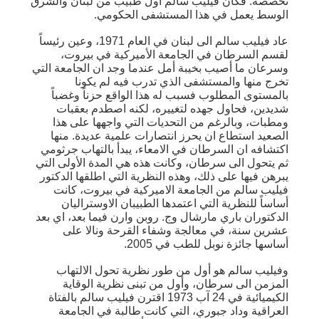
تخصصه. فكان فيليب سالم أول طبيب من لبنان والشرق
الوسط يعمل في هذا المستشفى الحكومي.
عاد فيليب سالم الى لبنان في العام 1971، وعين رئيساً
لقسم السرطان في الجامعة الأميركية في بيروت،
وسرعان ما أصيب بخيبة أمل عندما وجد ان الجامعة التي
تخرج منها والمستشفى الذي تدرب فيه لم يكونا
بالمستوى المطلوب فسبب له هذا الواقع حزناً وغضباً
شديدين، فحاول جهده لتغييره، لكنه اصطدم بعقبات
ومطبات، وبالرغم من التحديات التي واجهها على هذا
الصعيد استطاع ان يحرز انتصارات علمية عديدة. منها
اكتشافه ان السرطان في الامعاء، يبدأ بالتهاب جرثومي
ثم يتحول الى سرطان، وكانت هذه هي المدة الأولى التي
يبرهن فيها على ذلك، وهذه النظرية التي اطلقها الدكتور
فيليب سالم من الجامعة الاميركية في بيروت، كانت
أساساً للنظرية التي اعتمدها الطبيبان الاوستراليان
الدكتوران باري مارشال وج. روبن وارن فيما بعد، اي بعد
عشرين سنة، في معالجة وشفاء القرحة ونالا على
أساسها جائزة نوبل للطب في 2005.
وفيليب سالم هو أول من طور نظرية تحول الالتهاب
المزمن الى سرطان، وأول من تبنى نظرية الوقاية
الكيميائية في 24 آب 1973 اقترن فيليب سالم بالفتاة
العراقية وداد جبوري، التي كانت طالبة في الجامعة