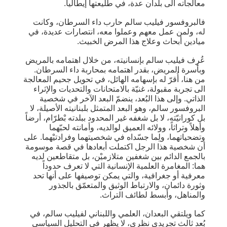
معالجاته الى بلدان عدة، في طليعتها إيطاليا.
فالبروفسور فيليب سالم حارب داء السرطان، وكانت
له، ولمن عمل معهم وعملوا معه، انتصارات عديدة، في
ميادين أبحاث وعلاج هذا المرض الخبيث.
عُرِف فيليب سالم بإنسانيته، من خلال اهتمامه بالمريض
وبأسرة المريض، بقدر اهتمامه بمحاربة داء السرطان.
من هنا، أُقرّ له بإسهامه الهائل، في تحويل جحيم المعالجة
الى تجربة مقبولة، غنيّة بالامتحانات والتحديات والإثراء
الذاتي. وإلى هذا البُعد، ينضمّ البعد الآخر في شخصية
البروفسور سالم، وهو البعد المتمثل بلبنانيته الأصيلة، لا
بل كورانيّته، لا بل شغفه غير المحدود ببلدته بْطرّام، أرضاً
وأهلاً وتراثاً، وولائه العميق لوالديه، وأمانته لحبّهما
وتضحياتهما، ولِما جسّداه في شخصيتهما وفرادتيْهما. على
أن شخصية هذا الرجل اكتملت أبعادها في قصة موسومة
بالجمع الدائم بين شغفين متلازميْن، بل متقاطعين لديه
هما: المغامرة العلمية الإنسانية التي لا تعرف حدوداً
معرفية أو جغرافية، والتي يمكن توصيفها على أنها تحد
وثورة دائمان، والارتباط الوثيق والمتعمّق بالجذور
والمناهل، وأبسط لطائف التراث.
كما ويلتقي البعدان، العلمي واللبناني لفيليب سالم، في
بُعد ثالث تجريدي نظري، لا يظهر في التحليل السياسي