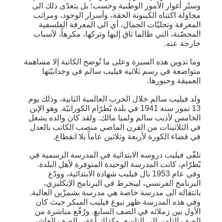
وسبْر أغوار الأمور الوطنية وحسب؛ بل يتعدّى ذلك الى
محاولة اكتناه الكينونة الحقة، وأسرار الوجود، ومراتب
المعرفة وتجليّات الجمال، أي الى المعرفة الفلسفية
المحصّنة، التي طالما تاق إليها وتركها، مكرهاً، لأسباب
خارجة عنه.
وما تدوين هذه السيرة وعلى ما تُوضح الكاتبة إلا مساهمة
متواضعة في رسم ثلاثية فيليب سالم في وحدانيّتها
العميقة وحبورها.
ولد فيليب سالم خلال الحرب العالمية الثانية، وذلك يوم
13 تموز سنة 1941 في بلدة بْطرّام الكورانيّة. وهو الإبن
الخامس لأديب سالم ولميا مالك. ولقد كان والده يشغل
في الثلاثينات من القرن الماضي منصب الكاتب بالعدل
في قضاء الكورة لأربعة وثلاثين عاماً بلا انقطاع.
تلقّى فيليب دروسه الابتدائية في المدرسة الرسمية في
بْطرّام، كانت المدرسة الوحيدة المتوفرة لأهل البلدة.
وفي عام 1953 نال فيليب شهادة الابتدائية، وودّع
البرنامج الفرنسي، لينخرط في البرنامج الإنكليزي،
بانتقاله الى مدرسة خاصة هي مدرسة بشمزّين العالية.
وفي هذه المدرسة ظهر نبوغ فيليب المبكر حيث كان
الأول بين زملائه في الصف السابع. ورُفّع مباشرة من
الصف الثامن الى التاسع، وكذلك أُعفي الصف العاشر