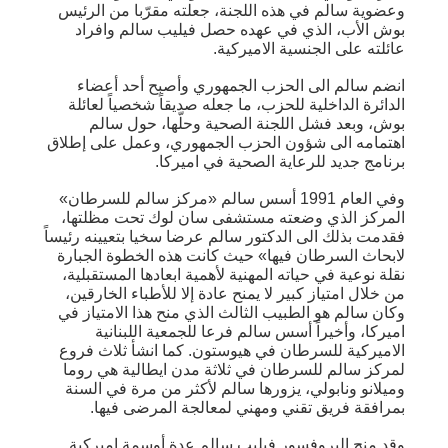
وعضوية سالم في هذه اللجنة، جعلته مقرّبا من الرئيس
بوش الأب، الذي في عهده حصل فيليب سالم وافراد
عائلته على الجنسية الاميركية.
انضم سالم الى الحزب الجمهوري وأصبح أحد أعضاء
الدائرة الداخلية للحزب، ما جعله صديقاً شخصياً لعائلة
بوش، وبعد فشل اللجنة الصحية وحلّها، حول سالم
اهتمامه الى شؤون الحزب الجمهوري، وعمل على إطلاق
برنامج جديد للرعاية الصحية في اميركا.
وفي العام 1991 أسس سالم «مركز سالم للسرطان»
المركز الذي وضعته مستشفى سان لوك تحت مظلتها،
فقدمت بذلك الى الدكتور سالم عرضا سخيا بتعيينه رئيساً
لابحاث السرطان فيها» حيث كانت هذه الخطوة الجبارة
نقلة نوعية في حياته المهنية لأهمية ابعادها المستقبلية،
من خلال امتياز كبير لا يمنح عادة إلا للأطباء الخارقين،
وكان سالم هو الطبيب الثالث الذي منح هذا الامتياز في
اميركا، وأخيراً أسس سالم فرعا للجمعية اللبنانية
الاميركية للسرطان في هيوستون. كما انشأ ثلاث فروع
لمركز سالم للسرطان في ثلاثة مدن ايطالية هي روما
وميلانو ونابولي، يزورها سالم لأكثر من مرة في السنة
بمرافقة فريق تقني ومهني لمعالجة المرضى فيها.
وقد منح البروفسور فيليب سالم عدة أوسمة اميركية