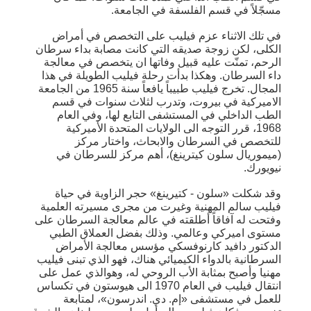
مسجّلاً في قسم الفلسفة في الجامعة.
في تلك الاثناء عزم فيليب على التخصص في أمراض
الكلى، لكن زوجة صديقه التي كانت مصابة بداء سرطان
الرحم، تمنّت عليه قبيل وفاتها ان يتخصص في معالجة
داء السرطان. وهكذا بدأت رحلة فيليب الطويلة في هذا
المجال. تخرج فيليب طبيباً يافعاً سنة 1965 من الجامعة
الاميركية في بيروت، وتدرب لثلاث سنوات في قسم
الطب الداخلي في المستشفى التابع لها، وفي العام
1968، قرر التوجه الى الولايات المتحدة الأميركية
للتخصص في السرطان والابحاث، واختار مركز
(ميموريال سلون كيترينغ)، أهم مركز للسرطان في
نيويورك.
وقد شكلت «سلون - كتيرينغ» حجر الزاوية في حياة
فيليب سالم المهنية وغيرت من مجرى مسيرته العلمية
وفتحت له آفاقاً أطلقته في عالم معالجة السرطان على
مستوى اميركي وعالمي. وذلك بفضل العملاق الطبي
الدكتور دافيد كارنوفسكي مؤسس معالجة الأمراض
السرطانية بالدواء الكيميائي هناك، فهو الذي تبنى فيليب
مهنيا وأصبح بمثابة الأب الروحي له، وهوالذي عمل على
انتقال فيليب في العام 1970 الى هيوستون في تكساس
للعمل في مستشفى «إم. دي. اندرسون»، لمتابعة