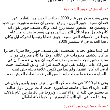
حياة ستيف جوبز الشخصية :
وفي وقت مبكر من عام 2009 ، جاءت العديد من التقارير عن
فقدان ستيف جوبز الوزن ، وتوقع البعض ان صحته تدهورت من جديد
، وتضمن هذا التدهور عملية زرع كبد، وكان ستيف جوبز يقول انه
كان يتعامل مع اختلال التوازن الهرموني، وبعد ما يقرب من عام
بعيدا عن الاضواء، القى ستيف جوبز خطابا رئيسيا لشركة ابل وكان
هذا الحدث في 9 سبتمبر 2009 .
اما فيما يتعلق بحياته الشخصية، بقي ستيف جوبز رجلا سريا ، فنادرا
ما كان يكشف معلومات عن عائلته، وكل ما كان معروف هو ان
ستيف جوبز انجب ابنة من صديقته كريسان برينان عندما كان في
سن 23 عاما ، ولكنه نفي ابوته لابنته ليزا في وثائق المحكمة، حيث
ادعي انه كان عقيما، ولم يبدأ في تكوين علاقة بابنته حتي تمت
السابعة ، وعندما وصلت ابنته لسن المراهقة انتقلت للعيش معه .
وفي عام 1990 في وقت مبكر، التقى ستيف جوبز بلورين باول في
كلية إدارة الاعمال جامعة ستانفورد، حيث كانت لورين باول طالبة
ماجستير في كلية إدارة الاعمال ، وتزوجا في 18 مارس عام 1991،
وعاشا معا في بالو التو، كاليفورنيا، وانجبوا ثلاثة اطفال .
سنوات ستيف جوبز الاخيرة :