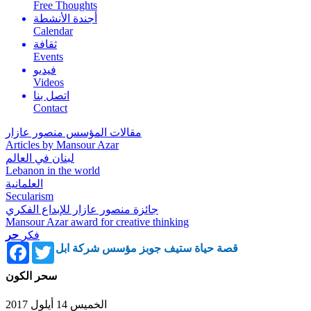
Free Thoughts
أجندة الأنشطة
Calendar
ثقافة
Events
فيديو
Videos
اتصل بنا
Contact
مقالات المؤسس منصور عازار
Articles by Mansour Azar
لبنان في العالم
Lebanon in the world
العلمانية
Secularism
جائزة منصور عازار للإبداع الفكري
Mansour Azar award for creative thinking
فكر
حر
Facebook
Twitter
قصة حياة ستيف جوبز مؤسس شركة ابل
سحر الكون
الخميس 14 أيلول 2017