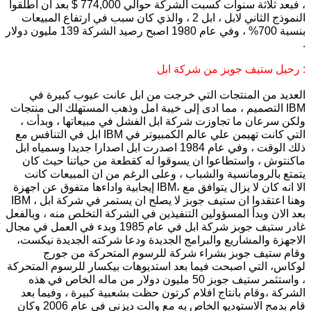
، فبعد ثلاثة سنوات كسبت الشركة حوالي 774,000 $ بعد ان اطلقوا
النموذج الثاني لابل ، ابل 2 ، والذي كان سبب في ارتفاع المبيعات
بنسبة 700% ، وفي عام 1980 اصبح رصيد الشركة 139 مليون دولار
.
رحيل ستيف جوبز من شركة ابل :
العديد من المنتجات التي خرجت من ابل عانت عيوب كبيرة في
التصميم ، مما ادى إلى خيبة امل وذهب المستهلك الى منتجات IBM
، ولكن سرعان ما تجاوزت شركة ابل الفشل في مبيعاتها ، وبدأت
ابل في التنافس مع IBM التي كانت تهيمن علي عالم الكمبيوتر في
ذلك الوقت ، وفي عام 1984 اصدرت ابل اصدارا جديدا وسمياه ابل
ماكنتوش ، واستطاعوا ان يسوقوا له كقطعة من حياتنا حيث كان
يتمتع بالرومانسية والشباب ، وعلى الرغم من ان المبيعات كانت
إيجابية واداءها متفوق عن اجهزة IBM، الا انه كان لا يزال يتوافق مع
IBM ، وهنا اعتقدوا ان ستيف جوبز لا يصلح ان يستمر في شركة ابل
بعد الان وبدأ المسؤولين التنفيذين في الشركة التخلص منه ، وبالفعل
غادر ستيف جوبز شركة ابل في عام 1985 وبدء في العمل في مجال
الاجهزة والمشاريع والبرامج الجديدة ودعا شركته الجديدة نيكست،
وقام ستيف جوبز بشراء شركة للرسوم المتحركة من جورج
لوكاس، التي اصبحت فيما بعد استديوهات بيكسار للرسوم المتحركة
، واستثمر ستيف جوبز 50 مليون دولار من ماله الخاص في هذه
الشركة ،وقام بانتاج افلام كرتون حظت بشعبية كبيرة ، وفيما بعد
قام بدمج الاستوديو الخاص به مع والت ديزني في عام 2006 وكان