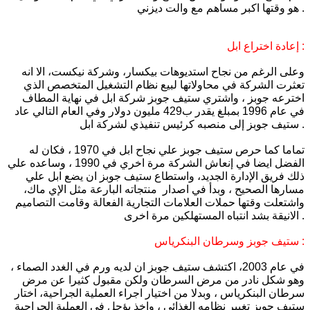
هو وقتها اكبر مساهم مع والت ديزني .
إعادة اختراع ابل :
وعلى الرغم من نجاح استديوهات بيكسار، وشركة نيكست، الا انه
تعثرت الشركة في محاولاتها لبيع نظام التشغيل المتخصص الذي
اخترعه جوبز ، واشتري ستيف جوبز شركة ابل في نهاية المطاف
في عام 1996 بمبلغ يقدر ب429 مليون دولار وفي العام التالي عاد
ستيف جوبز إلى منصبه كرئيس تنفيذي لشركة ابل .
تماما كما حرص ستيف جوبز علي نجاح ابل في 1970 ، فكان له
الفضل ايضا في إنعاش الشركة مرة اخري في 1990 ، وساعده علي
ذلك فريق الإدارة الجديد، واستطاع ستيف جوبز ان يضع ابل علي
مسارها الصحيح ، وبدأ في اصدار منتجاته البارعة مثل الإي ماك،
واشتعلت وقتها حملات العلامات التجارية الفعالة وقامت التصاميم
الانيقة بشد انتباه المستهلكين مرة اخرى .
ستيف جوبز وسرطان البنكرياس :
في عام 2003، اكتشف ستيف جوبز ان لديه ورم في الغدد الصماء ،
وهو شكل نادر من مرض السرطان ولكن مقبول كثيرا عن مرض
سرطان البنكرياس ، وبدلا من اختيار اجراء العملية الجراحية، اختار
ستيف جوبز تغيير نظامه الغذائي ، واخذ يؤجل في العملية الجراحية