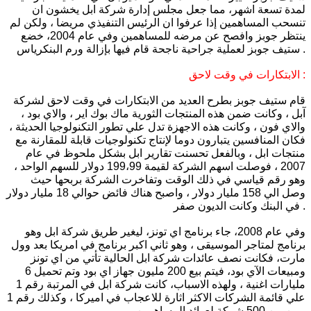
لمدة تسعة اشهر، مما جعل مجلس إدارة شركة ابل يخشون ان
تنسحب المساهمين إذا عرفوا ان الرئيس التنفيذي مريضا ، ولكن لم
ينتظر جوبز وافصح عن مرضه للمساهمين وفي عام 2004، خضع
ستيف جوبز لعملية جراحية ناجحة قام فيها بإزالة ورم البنكرياس .
الابتكارات في وقت لاحق :
قام ستيف جوبز بطرح العديد من الابتكارات في وقت لاحق لشركة
آبل ، وكانت ضمن هذه المنتجات الثورية ماك بوك اير ، والاي بود ،
والاي فون ، وكانت هذه الاجهزة تدل علي تطور التكنولوجيا الحديثة ،
فكان المنافسين يتبارون دوما لإنتاج تكنولوجيات قابلة للمقارنة مع
منتجات ابل ، وبالفعل تحسنت تقارير ابل بشكل ملحوظ في عام
2007 ، فوصلت اسهم الشركة لقيمة 199،99 دولار للسهم الواحد ،
وهو رقم قياسي في ذلك الوقت وتفاخرت الشركة بربحها حيث
وصل الي 158 مليار دولار ، واصبح هناك فائض حوالي 18 مليار دولار
في البنك وكانت الديون صفر .
وفي عام 2008، جاء برنامج اي تونز، ليغير طريق شركة ابل وهو
برنامج لمتاجر الموسيقى ، وهو ثاني اكبر برنامج في امريكا بعد وول
مارت، فكانت نصف عائدات شركة ابل الحالية تأتي من اي تونز
ومبيعات الآي بود، فيتم بيع 200 مليون جهاز اي بود وتم تحميل 6
مليارات اغنية ، ولهذه الاسباب، كانت شركة ابل في المرتبة رقم 1
علي قائمة الشركات الاكثر اثارة للاعجاب في اميركا ، وكذلك رقم 1
من بين 500 شركة لعوائد المساهمين .