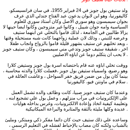
ولد ستيفن بول جوبز في 24 فبراير 1955، في سان فرانسيسكو،
كاليفورنيا، وهو ابن لابوان يدعون عبد الفتاح جندلي الذي عرف
بجوان سيمبسون وهو سوري الاصل وكان استاذ سوري للعلوم
السياسية وامه جوان شيبل ، وكانوا غير متزوجين وكانوا ايضا حينها لا
يزالا طالبين في الجامعة ، لذلك قاموا بالتخلي عن ابنهما ستيف
وعرضه للتبني ، وذلك لان عملية زواجهما كانت شبه مستحيلة وقتها
، وبعد تخليهم عن ستيف بشهور قليلة قاموا بالزواج وانجاب طفلا
اخر ، شقيقة ستيف جوبز وتدعي مني سيمبسون ، وكان ستيف جوبز
لا يحب ان يتكلم دوما عن اباؤه الاصليين .
ووقت تخلي اباؤه عنه قام باحتضانه اسرة بول جوبز وستيفن كلارا
وهو رضيع، واسمياه ستيفن بول جوبز ،فعملت كلارا والدته محاسبة ،
بينما كان بول من ضمن فريق خفر السواحل ، وعاشت العائلة في
سلام في ماونتن فيو، كاليفورنيا .
وعندما كان ستيف جوبز صبيا، كانت وظائف والده تشمل العمل
على الإلكترونيات في مرآب منزلهم ، وعمل بول علي تشجيع ابنه ،
وتعليمة كيفية اتخاذ وإعادة الالكترونيات، وغرس بداخله هوايات
عديدة وكلها مليئة بالثقة والمثابرة والبراعة الميكانيكية .
وساعده علي ذلك ستيف حيث كان دائما مفكر ذكي ومبتكر، ومليئ
بالشباب ولكنه كان مصاب بالإحباط لفشله في التعليم الرسمي ،