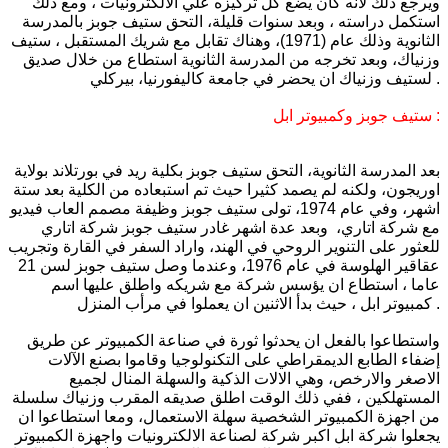
ويرجع ذلك لانه كان يضع كل تركيزه علي الالكترونيات ، ومع ذلك
استكمل دراسته ، وبعد سنوات قليلة، التحق ستيف جوبز بالمدرسة
الثانوية وذلك عام (1971)، وهناك تقابل مع شريك المستقبل ، ستيف
وزنياك، وبعد تخرجه من المدرسة الثانوية استطاع من خلال صديق
لستيف وزنياك ان يحضر في جامعة كاليفورنيا، بيركلي .
ستيف جوبز وكمبيوتر ابل :
بعد المدرسة الثانوية، التحق ستيف جوبز بكلية ريد في بورتلاند بولاية
اوريجون، ولكنه لم يصمد كثيرا حيث تم استبعاده من الكلية بعد ستة
اشهر، وفي عام 1974، تولى ستيف جوبز وظيفة مصمم العاب فيديو
مع شركة اتاري، وبعد عدة اشهر غادر ستيف جوبز شركة اتاري
للعثور على التنوير الروحي في الهند، واراد السفر في القارة وتجريب
عقاقير الهلوسة في عام 1976، وعندما وصل ستيف جوبز لسن 21
عاما ، استطاع ان يؤسس شركة مع شريكه واطلق عليها اسم
كمبيوتر ابل ، حيث بدأ الاثنين ان يعملوا في مرأب المنزل .
واستطاعوا بالفعل ان يحدثوا ثورة في صناعة الكمبيوتر عن طريق
إضفاء الطابع الديمقراطي على التكنولوجيا وقاموا بصنع الآلات
الاصغر والارخص، وهي الالات الذكية والسهلة المنال لجميع
المستهلكين ، ففي ذلك الوقت اطلق صديقه المقرب وزنياك سلسلة
من اجهزة الكمبيوتر الشخصية سهلة الاستعمال، ومعا استطاعوا ان
يجعلوا شركة ابل اكبر شركة لصناعة الالكترونيات واجهزة الكمبيوتر