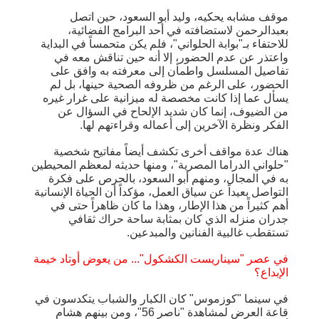
موقف مشابه يحكيه، وليد أبو السعود، حين اتصل
بعبدالرحمن لاستضافته في أحد البرامج الفضائية،
للاحتفاء بـ"بوابة الحلواني"، فلم يكن متحمساً في البداية
واعتذر عن عدم الحضور، إلا أنه حين تناقش معه في
تفاصيل المسلسل واطمأن إلى معرفته به وافق على
الحضور، على الرغم من ظروفه الصحية حينها، بل لم
يسأل عما إذا كانت مخصصة له ميزانية على غرار غيره
من الضيوف، إنما كان شديد الإلحاح في السؤال عن
الفكر ونظرة الآخرين إلى أعماله وقراءتهم لها.
هناك عدة مواقف أخرى تكشف أيضاً مفاتيح شخصية
"حلواني الدراما المصرية"، ومنها حديثه لمعظم المحيطين
به في المجال، ومنهم أبو السعود، بالحرص على فكرة
التواصل بعيداً عن سياق العمل، مؤكداً أن الحياة الإنسانية
أهم كثيراً من هذا الإطار، وهذا ما كان ظاهراً حتى في
جدران منزله الذي كان بمثابة ساحة حراك ثقافي
تستقطب غالبية الفنانين والمبدعين.
في عصر "سيناريست الكشكول"... من يعوض أوتاد خيمة
الإبداع؟
في سينما "كوزموس" كان الكبار والشباب يتكدسون في
قاعة العرض لمشاهدة "ناصر 56"، ومن بينهم هشام