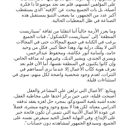
على المؤلفين أنفسهم، فلم نعد نجد موضوعاً ذا فكرة
أصيلة، بل بات الجميع يبحث عن "الإفيه" الذي يستقطب
أكبر عدد من الجمهور، ما يصعب التنبؤ بمستقبل هذه
الصناعة في ظل المعطيات الحالية.
وما يعزز الأزمة حالياً أننا انتقلنا من ثقافة "سيناريست
المنطقة" إلى "سيناريست الكشكول"، فبات الجميع
يرغب في الكتابة في جميع المجالات حتى في المجالات
التي لا يملك دراية بها، وهذا خطأ كبير. فكل من وحيد
حامد، وأسامة أنور عكاشة، ومحفوظ عبدالرحمن،
ويسري الجندي، وبشير الديك، وغيرهم، له مذاقه الخاص،
وإن كانوا يكتبون في المنطقة نفسها، أما الآن فلم نعد
نعرف هوية كتّاب الأعمال إلا عندما نرى أسماءهم في
التترات، لعدم وجود شخصية واضحة لكل منهم، سوى في
استثناءات قليلة.
ويتابع: "الأعمال التي تراهن على المشاعر والعقل
أصبحت قليلة، حتى حين يركز أحدها على مخاطبة العقل،
نجده أشبه بلعبة السودوكو، بمجرد حل لغزه يفقد تدفقه
الدرامي معناه، لكن هذا لا يمنع وجود وجوه مبشرة، فضلاً
عن عودة الأعمال الأدبية التي نتمنى أن تكون فاتحة خير
على الإبداع، وفي النهاية العمل الجيد سيفرض نفسه على
الجميع، وسيدفع الجمهور لمشاهدته دون حسابات".