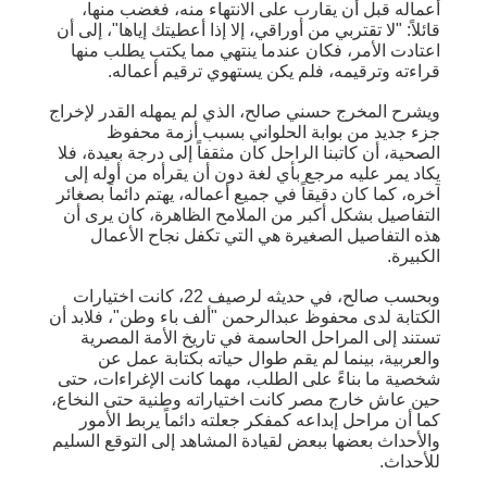
أعماله قبل أن يقارب على الانتهاء منه، فغضب منها،
قائلاً: "لا تقتربي من أوراقي، إلا إذا أعطيتك إياها"، إلى أن
اعتادت الأمر، فكان عندما ينتهي مما يكتب يطلب منها
قراءته وترقيمه، فلم يكن يستهوي ترقيم أعماله.
ويشرح المخرج حسني صالح، الذي لم يمهله القدر لإخراج
جزء جديد من بوابة الحلواني بسبب أزمة محفوظ
الصحية، أن كاتبنا الراحل كان مثقفاً إلى درجة بعيدة، فلا
يكاد يمر عليه مرجع بأي لغة دون أن يقرأه من أوله إلى
آخره، كما كان دقيقاً في جميع أعماله، يهتم دائماً بصغائر
التفاصيل بشكل أكبر من الملامح الظاهرة، كان يرى أن
هذه التفاصيل الصغيرة هي التي تكفل نجاح الأعمال
الكبيرة.
وبحسب صالح، في حديثه لرصيف 22، كانت اختيارات
الكتابة لدى محفوظ عبدالرحمن "ألف باء وطن"، فلابد أن
تستند إلى المراحل الحاسمة في تاريخ الأمة المصرية
والعربية، بينما لم يقم طوال حياته بكتابة عمل عن
شخصية ما بناءً على الطلب، مهما كانت الإغراءات، حتى
حين عاش خارج مصر كانت اختياراته وطنية حتى النخاع،
كما أن مراحل إبداعه كمفكر جعلته دائماً يربط الأمور
والأحداث بعضها ببعض لقيادة المشاهد إلى التوقع السليم
للأحداث.