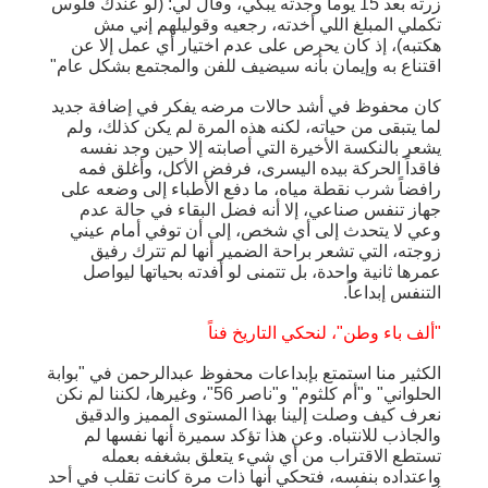
زرته بعد 15 يوماً وجدته يبكي، وقال لي: (لو عندك فلوس
تكملي المبلغ اللي أخدته، رجعيه وقوليلهم إني مش
هكتبه)، إذ كان يحرص على عدم اختيار أي عمل إلا عن
اقتناع به وإيمان بأنه سيضيف للفن والمجتمع بشكل عام"
كان محفوظ في أشد حالات مرضه يفكر في إضافة جديد
لما يتبقى من حياته، لكنه هذه المرة لم يكن كذلك، ولم
يشعر بالنكسة الأخيرة التي أصابته إلا حين وجد نفسه
فاقداً الحركة بيده اليسرى، فرفض الأكل، وأغلق فمه
رافضاً شرب نقطة مياه، ما دفع الأطباء إلى وضعه على
جهاز تنفس صناعي، إلا أنه فضل البقاء في حالة عدم
وعي لا يتحدث إلى أي شخص، إلى أن توفي أمام عيني
زوجته، التي تشعر براحة الضمير أنها لم تترك رفيق
عمرها ثانية واحدة، بل تتمنى لو أفدته بحياتها ليواصل
التنفس إبداعاً.
"ألف باء وطن"، لنحكي التاريخ فناً
الكثير منا استمتع بإبداعات محفوظ عبدالرحمن في "بوابة
الحلواني" و"أم كلثوم" و"ناصر 56"، وغيرها، لكننا لم نكن
نعرف كيف وصلت إلينا بهذا المستوى المميز والدقيق
والجاذب للانتباه. وعن هذا تؤكد سميرة أنها نفسها لم
تستطع الاقتراب من أي شيء يتعلق بشغفه بعمله
واعتداده بنفسه، فتحكي أنها ذات مرة كانت تقلب في أحد