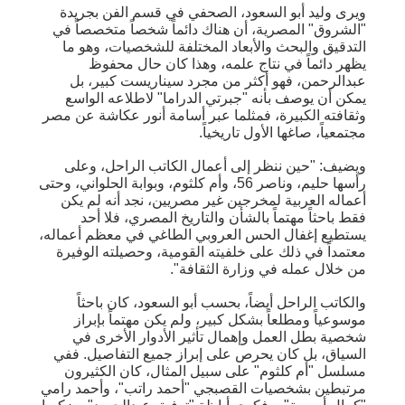
ويرى وليد أبو السعود، الصحفي في قسم الفن بجريدة
"الشروق" المصرية، أن هناك دائماً شخصاً متخصصاً في
التدقيق والبحث والأبعاد المختلفة للشخصيات، وهو ما
يظهر دائماً في نتاج علمه، وهذا كان حال محفوظ
عبدالرحمن، فهو أكثر من مجرد سيناريست كبير، بل
يمكن أن يوصف بأنه "جبرتي الدراما" لاطلاعه الواسع
وثقافته الكبيرة، فمثلما عبر أسامة أنور عكاشة عن مصر
مجتمعياً، صاغها الأول تاريخياً.
ويضيف: "حين ننظر إلى أعمال الكاتب الراحل، وعلى
رأسها حليم، وناصر 56، وأم كلثوم، وبوابة الحلواني، وحتى
أعماله العربية لمخرجين غير مصريين، نجد أنه لم يكن
فقط باحثاً مهتماً بالشأن والتاريخ المصري، فلا أحد
يستطيع إغفال الحس العروبي الطاغي في معظم أعماله،
معتمداً في ذلك على خلفيته القومية، وحصيلته الوفيرة
من خلال عمله في وزارة الثقافة".
والكاتب الراحل أيضاً، بحسب أبو السعود، كان باحثاً
موسوعياً ومطلعاً بشكل كبير، ولم يكن مهتماً بإبراز
شخصية بطل العمل وإهمال تأثير الأدوار الأخرى في
السياق، بل كان يحرص على إبراز جميع التفاصيل. ففي
مسلسل "أم كلثوم" على سبيل المثال، كان الكثيرون
مرتبطين بشخصيات القصبجي "أحمد راتب"، وأحمد رامي