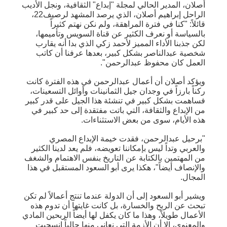
أصلان، المدير الحالي لمجلة "إبداع" الثقافية، ونجل الأديب
الراحل إبراهيم أصلان، الذي يرصد المشهد لرصيف22،
قائلاً: "كنا في فترة المراهقة، ولم نكن نهتم كثيراً
بالسياسة أو نعرف الكثير عن قناة السويس وتأميمها،
لكن جذبنا الأداء المميز لأحمد زكي الذي بدا أنه يقارب
شخصية عبدالناصر بشكل كبير، بعدها عرفنا أن كاتب
العمل كان محفوظ عبدالرحمن".
ويؤكد أصلان أن أعمال عبدالرحمن في هذه الفترة كانت
ركناً بارزاً في وجدان جيل الثمانينات وأوائل التسعينات،
فساهمت بشكل كبير في تنشئة هذا الجيل على قدر كبير
من الإبداع والثقافة، التي باتت مفتقدة إلى حد كبير في
هذه الأيام، سوى من بعض الاستثناءات.
"برحيل عبدالرحمن، فقدت خيمة الإبداع المصري
والعربي وتداً ليس بإمكاننا تعويضه، فلم يعد لدينا الكثير
من المهتمين بالكتابة عن التاريخ بنفس الاهتمام والشغف
والإنصاف أيضاً"، هكذا يرى أبو السعود المستقبل في هذا
المجال.
ويشير أبو السعود إلى أن الدولة عندما تنتج أعمالاً لم تكن
تبحث عن الربح والخسارة، بل كانت غايتها أن تدوم هذه
الأعمال طويلاً، وهذا ما كان يكفل لها أيضاً الربحين المادي
والمعنوي، إلا أن الأزمة التي نعاني منها حالياً انسحبت