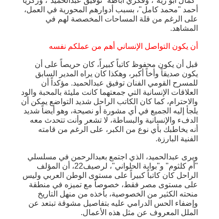
"كمال أبو رية"، وفكري أباظة "توفيق عبدالحميد"، وزكريا
أحمد "محمد كامل"، بسبب أدوارهم المحورية في العمل،
على الرغم من قلة المساحات المخصصة لهم في
المشاهد.
أن يكون التواصل الإنساني أهم من عملكم نفسه
قبل أن يكون محفوظ كاتباً كبيراً، كان حريصاً على أن
يكون صديقاً وأخاً أكبر، وهكذا كان يراه المدير السابق
للمسرح القومي الفنان توفيق عبدالحميد. مؤكداً أن
العلاقات الإنسانية التي جمعتهما كانت مليئة بالمحبة والود
والاحترام، كما كان الكاتب الراحل شديد التواضع يمكن أن
يلجأ إليه الجميع في أي مشورة أو نصيحة، وهو أيضاً شديد
الدفء والإنسانية والبساطة، لا تشعر وأنت تتحدث معه
أنه يخاطبك بأي نوع من الكبر، على الرغم من قامته
الفنية البارزة.
ويرى عبدالحميد، الذي اجتمع بعبدالرحمن في مسلسلي
"أم كلثوم" و"بوابة الحلواني"، لرصيف22، أن المؤلف
الراحل كان كاتباً كبيراً على مستوى الوطن العربي وليس
على مستوى مصر فقط، خصوصاً مع تميزه في منطقة
منحته الكثير من الخصوصية، بأخذه من منهل التاريخ
وإضفاء الحس الدرامي عليه بتفاصيل مشوقة تبتعد عن
الملل المعروف عن مثل هذه الأعمال.