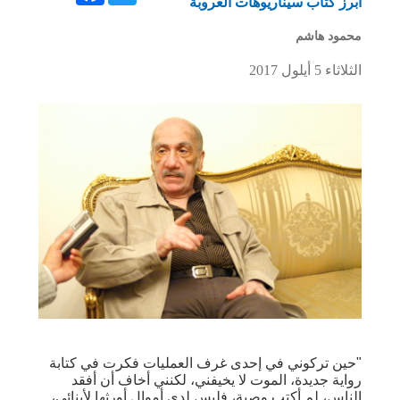
أبرز كتاب سيناريوهات العروبة
محمود هاشم
الثلاثاء 5 أيلول 2017
"حين تركوني في إحدى غرف العمليات فكرت في كتابة
رواية جديدة، الموت لا يخيفني، لكنني أخاف أن أفقد
الناس، لم أكتب وصية، فليس لدي أموال أورثها لأبنائي،