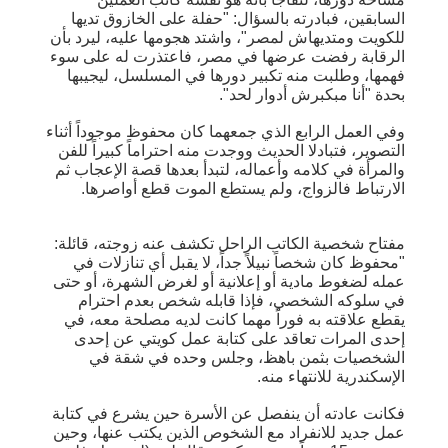
السابقين، فبادرته بالسؤال: "حفلة على الخازوق تديها
للكويت ومتديهاش لمصر"، واشتد هجومها عليه، ليرد بأن
الرقابة رفضت عرضها في مصر، فاعتذرت له على سوء
فهمها، وطلبت منه تكبير دورها في المسلسل، ليجيبها
بحدة "أنا مبكبرش أدوار لحد".
وفي العمل الرابع الذي جمعهما كان محفوظ موجوداً أثناء
التصوير، فتبادلا الحديث ووجدت منه احتراماً كبيراً للفن
والمرأة في كلامه وأعماله، لتبدأ بعدها قصة الإعجاب ثم
الارتباط فالزواج، ولم يستطع الموت قطع أواصرها.
مفتاح شخصية الكاتب الراحل تكشف عنه زوجته، قائلة:
"محفوظ كان شخصاً نبيلاً جداً، لا يقبل أي تنازلات في
عمله لضغوط مادية أو إعلانية أو لغرض الشهرة، أو حتى
في سلوكه الشخصي، فإذا قابله شخص بعدم احترام
يقطع علاقته به فوراً مهما كانت لديه مصلحة معه، في
إحدى المرات تعاقد على كتابة عمل كويتي عن إحدى
الشخصيات بثمن باهظ، وجلس وحده في شقة في
الإسكندرية للانتهاء منه.
فكانت عادته أن ينفصل عن الأسرة حين يشرع في كتابة
عمل جديد للانفراد مع الشخوص الذين يكتب عنها، وحين