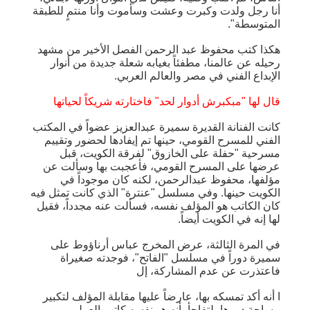
أنا رجل ولدت وكبرت وعشت وسأموت وأنا منتمٍ للطبقة
المتوسطة".
هكذا كتب محفوظ عبد الرحمن الفصل الأخير من مشهد
رحيله عن عالمنا، مطفئاً بغيابه شعلة جديدة من أنوار
الإبداع الفني في مصر والعالم العربي.
قال لها "مبكبرش أدوار لحد" فاختارته شريكاً لحياتها
كانت الفنانة القديرة سميرة عبدالعزيز عضواً في المكتب
الفني للمسرح القومي، حينها تم إيفادها لحضور وتقييم
مسرحية "حفلة على الخازوق" لفرقة الكويت، قبل
عرضها على المسرح القومي، فأعجبت بها وسألت عن
مؤلفها، محفوظ عبدالرحمن، لكنه كان موجوداً في
الكويت حينها. وفي مسلسل "عنترة" الذي كانت تمثل فيه
كان الكاتب هو المؤلف نفسه، فسألت عنه مجدداً، فقيل
لها إنه في الكويت أيضاً.
في المرة الثالثة، عرض المخرج عباس أرناؤوط على
سميرة دوراً في مسلسل "الفاتح"، فوجدته صغيراة
فاعتذرت عن عدم المشاركة، إل
ا أنه أكد تمسكه بها، عارضاً عليها مقابلة المؤلف لتكبير
مساحة دورها، لتفاجأ بأنه هو نفسه كاتب العملين